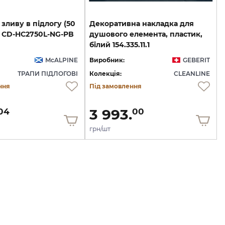
зливу
в
підлогу
(50
Декоративна накладка для
CD-HC2750L-NG-PB
душового елемента, пластик,
білий 154.335.11.1
McALPINE
Виробник:
GEBERIT
ТРАПИ ПІДЛОГОВІ
Колекція:
CLEANLINE
ння
Під замовлення
3 993.
04
00
грн/шт