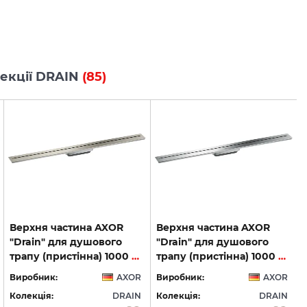
олекції DRAIN
(85)
Верхня частина AXOR
Верхня частина AXOR
"Drain" для душового
"Drain" для душового
трапу (пристінна) 1000 мм, Brushed Stainless Steel (42528800)
трапу (пристінна) 1000 мм, Chrome (42528000)
Виробник:
AXOR
Виробник:
AXOR
Колекція:
DRAIN
Колекція:
DRAIN