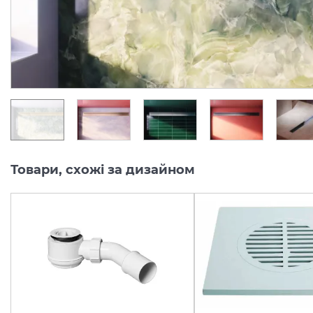
Під замовлення
Під замовлення
51 223.
51 223.
00
00
грн/шт
грн/шт
Товари, схожі за дизайном