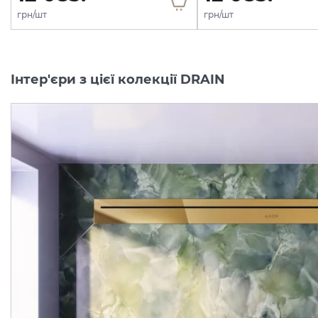
грн/шт
грн/шт
Інтер'єри з цієї колекції DRAIN
Верхня частина AXOR
Верхня частина AXOR
"Drain" для душового
"Drain" для душового
трапу (пристінна) 900 мм, Brushed Bronze (42527140)
Виробник:
AXOR
Виробник:
AX
Колекція:
DRAIN
Колекція:
DRA