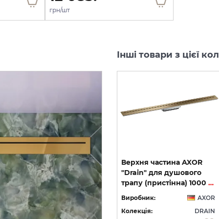
грн/шт
Інші товари з цієї к
Верхня частина AXOR
Верхня частина AXOR
"Drain" для душового
"Drain" для душового
трапу (пристінна) 900 мм, Brushed Stainless Steel (42527800)
трапу (пристінна) 900 мм, Chrome (42527000)
трапу (пристінна) 1000 мм, Brushed Bronze (42528140)
OR
Виробник:
AXOR
Виробник:
AXOR
IN
Колекція:
DRAIN
Колекція:
DRAIN