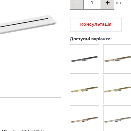
шт
Консультація
Доступні варіанти:
з налаштування передачі 