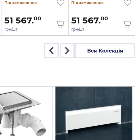
Під замовлення
Під замовлення
51 567.
51 567.
00
00
грн/шт
грн/шт
Вся Колекція