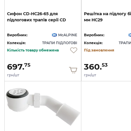
Сифон
CD-HC26-65
для
Решітка
на
підлогу
б
підлогових
трапів
серії
СD
мм
HC29
Виробник:
McALPINE
Виробник:
Колекція:
ТРАПИ ПІДЛОГОВІ
Колекція:
ТРАПИ
Кількість товару обмежена
Під замовлення
697.
360.
75
53
грн/шт
грн/шт