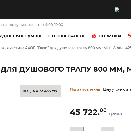
оти консультанта: пн-пт 9:00-19:00
НОВИНКИ
УДІВЕЛЬНІ СУМІШІ
CТІНОВІ ПАНЕЛІ
рхня частина AXOR "Drain" для душового трапу 800 мм, Matt White (42
ДЛЯ ДУШОВОГО ТРАПУ 800 ММ, MA
Під замовлення
Ціну уточнюйт
КОД:
NAVARA57971
45 722.
00
грн/шт