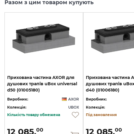
Разом з цим товаром купують
Прихована частина AXOR для
Прихована частина 
душових трапів uBox universal
душових трапів uBox 
d50 (01005180)
d40 (01006180)
Виробник:
AXOR
Виробник:
Колекція:
UBOX
Колекція:
Кількість товару обмежена
Під замовлення
12 085.
12 085.
00
00