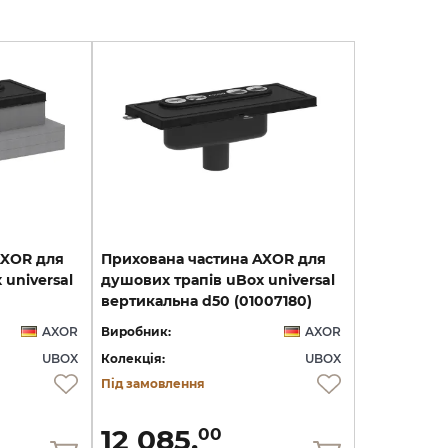
AXOR для
Прихована частина AXOR для
universal
душових трапів uBox universal
вертикальна d50 (01007180)
AXOR
Виробник:
AXOR
UBOX
Колекція:
UBOX
Під замовлення
12 085.
00