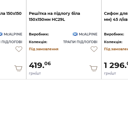
іла
150х150
Решітка
на
підлогу
біла
Сифон
для
150х150мм
HC29L
мм)
45
л/хв
McALPINE
Виробник:
McALPINE
Виробник:
 ПІДЛОГОВІ
Колекція:
ТРАПИ ПІДЛОГОВІ
Колекція:
Під замовлення
Під замовле
419.
1 296.
06
грн/шт
грн/шт