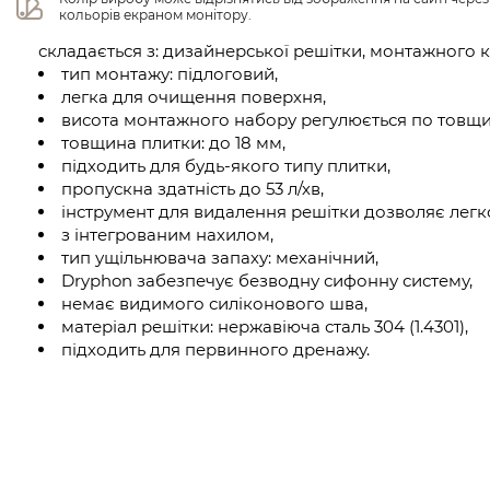
кольорів екраном монітору.
складається з: дизайнерської решітки, монтажного 
тип монтажу: підлоговий,
легка для очищення поверхня,
висота монтажного набору регулюється по товщин
товщина плитки: до 18 мм,
підходить для будь-якого типу плитки,
пропускна здатність до 53 л/хв,
інструмент для видалення решітки дозволяє легко
з інтегрованим нахилом,
тип ущільнювача запаху: механічний,
Dryphon забезпечує безводну сифонну систему,
немає видимого силіконового шва,
матеріал решітки: нержавіюча сталь 304 (1.4301),
підходить для первинного дренажу.