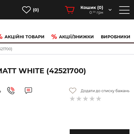
Кошик (
0
)
(0)
0.
грн
00
АКЦІЙНІ ТОВАРИ
АКЦІЇ/ЗНИЖКИ
ВИРОБНИКИ
521700)
TT WHITE (42521700)
Додати до списку бажань
е