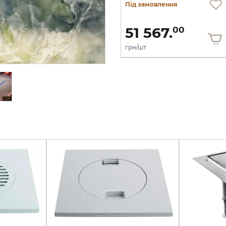
Під замовлення
Під замовлення
51 223.
51 567.
00
00
грн/шт
грн/шт