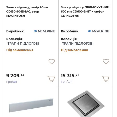
Злив
в
підлогу,
отвір
90мм
Злив
у
підлогу
ПРЯМОКУТНИЙ
CD150-90-BMAC,
узор
600
мм
CD600-B-NT
+
сифон
MACINTOSH
CD-HC26-65
Виробник:
McALPINE
Виробник:
McALPINE
Колекція:
Колекція:
ТРАПИ ПІДЛОГОВІ
ТРАПИ ПІДЛОГОВІ
Під замовлення
Під замовлення
9 209.
15 315.
52
71
грн/шт
грн/шт