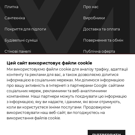
Плитка
Про нас
Сантехніка
Виробники
Покриття для підлоги
Доставка та оплата
Будівельні суміші
Повернення та обмін
Стінові панелі
Публічна оферта
Цей сайт використовує файли cookie
Новинки
Політика
конфіденційності
Ми використовуємо файли cookie для аналізу трафіку, адаптації
Акційні товари
контенту та реклами для вас, а також дозволяємо ділитися
інформацією в соціальних мережах. Ми ділимося інформацією
Акції/Знижки
про вашу активність в Інтернеті з партнерами Google: сайтами
соціальних мереж, рекламними та веб-аналітичними
ПРИЄДНУЙТЕСЬ ДО НАС У СОЦМЕРЕЖАХ
компаніями. Наші партнери можуть поєднувати цю інформацію
з інформацією, яку ви надаєте, і даними, які вони отримують,
коли ви користуєтеся їхніми послугами. Продовжуючи
використовувати наш веб-сайт, ви погоджуєтесь на
використання файлів cookie.
© 2026 КЕРАМА МАРКЕТ. Салон плитки, сантехніки, ламінату та
паркетної дошки.