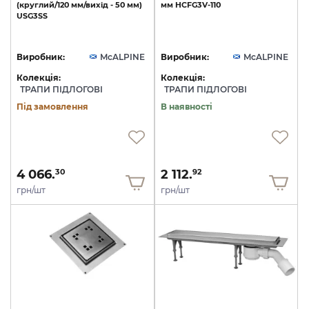
(круглий/120
мм/вихід
-
50
мм)
мм
HCFG3V-110
USG3SS
Виробник:
McALPINE
Виробник:
McALPINE
Колекція:
Колекція:
ТРАПИ ПІДЛОГОВІ
ТРАПИ ПІДЛОГОВІ
Під замовлення
В наявності
4 066.
2 112.
30
92
грн/шт
грн/шт