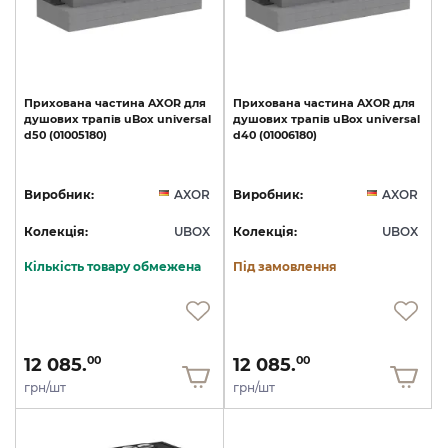
Прихована
частина
AXOR
для
Прихована
частина
AXOR
для
душових
трапів
uBox
universal
душових
трапів
uBox
universal
d50
(01005180)
d40
(01006180)
Виробник:
AXOR
Виробник:
AXOR
Колекція:
UBOX
Колекція:
UBOX
Кількість товару обмежена
Під замовлення
12 085.
12 085.
00
00
грн/шт
грн/шт