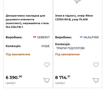
Декоративна
накладка
для
Злив
в
підлогу,
отвір
90мм
душового
елемента
CD150-90-B,
узор
PLAIN
(комплект),
нержавіюча
сталь
154.336.FW.1
Виробник:
GEBERIT
Виробник:
McALPINE
Колекція:
Колекція:
ІНШЕ
ТРАПИ ПІДЛОГОВІ
Під замовлення
Під замовлення
6 390.
8 714.
00
31
грн/шт
грн/шт