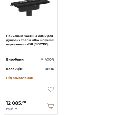
Прихована
частина
AXOR
для
душових
трапів
uBox
universal
вертикальна
d50
(01007180)
Виробник:
AXOR
Колекція:
UBOX
Під замовлення
12 085.
00
грн/шт