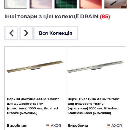
Інші товари з цієї колекції DRAIN
(85)
Вся Колекція
Верхня
частина
AXOR
"Drain"
Верхня
частина
AXOR
"Drain"
для
душового
трапу
для
душового
трапу
(пристінна)
1000
мм,
Brushed
(пристінна)
1000
мм,
Brushed
Bronze
(42528140)
Stainless
Steel
(42528800)
R
Виробник:
AXOR
Виробник:
AXOR