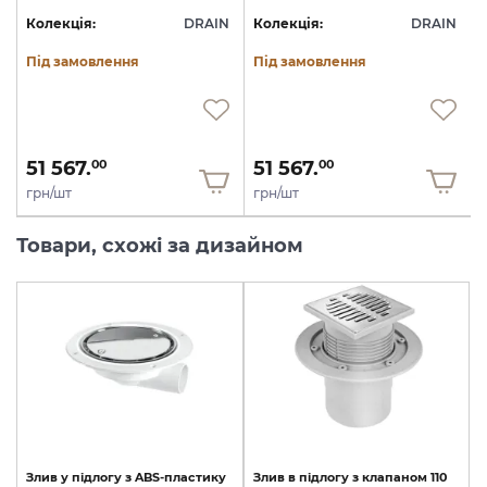
N
Колекція:
DRAIN
Колекція:
DRAIN
Під замовлення
Під замовлення
51 567.
51 567.
00
00
грн/шт
грн/шт
Товари, схожі за дизайном
Злив
у
підлогу
з
ABS-пластику
Злив
в
підлогу
з
клапаном
110