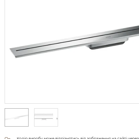
Колір виробу може відрізнятись від зображення на сайті чере