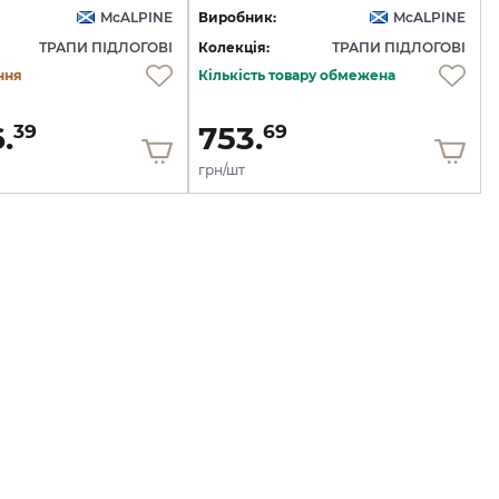
McALPINE
Виробник:
McALPINE
ТРАПИ ПІДЛОГОВІ
Колекція:
ТРАПИ ПІДЛОГОВІ
ння
Кількість товару обмежена
.
753.
39
69
грн/шт