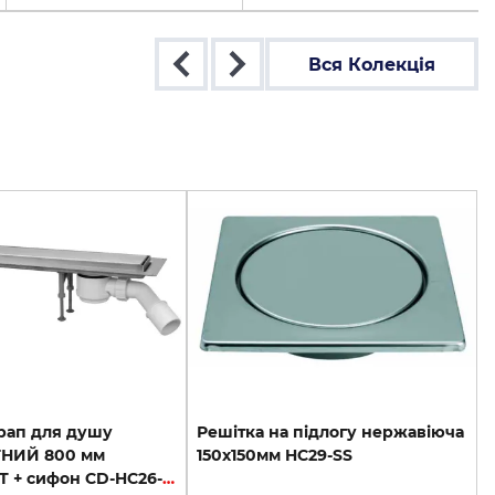
Вся Колекція
трап для душу
Решітка
на
підлогу
нержавіюча
НИЙ 800 мм
150х150мм
HC29-SS
CD800-B-NT + сифон CD-HC26-65