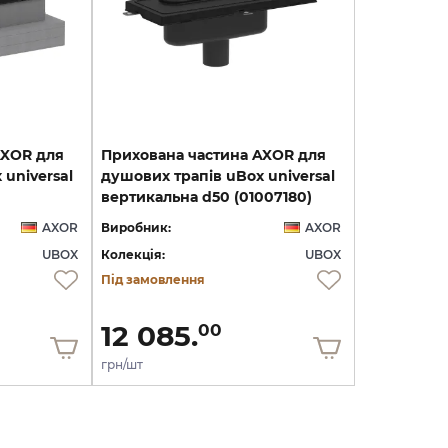
AXOR для
Прихована частина AXOR для
universal
душових трапів uBox universal
вертикальна d50 (01007180)
AXOR
Виробник:
AXOR
UBOX
Колекція:
UBOX
Під замовлення
12 085.
00
грн/шт