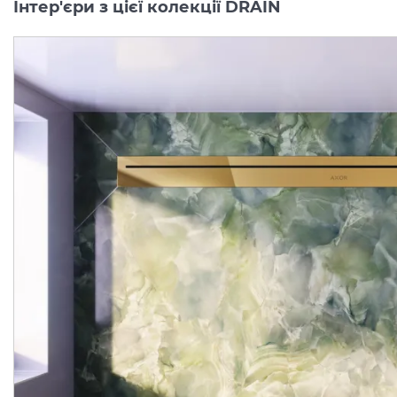
Інтер'єри з цієї колекції DRAIN
Верхня частина AXOR
Верхня частина AXOR
"Drain" для душового
"Drain" для душового
трапу (пристінна) 900 мм, Brushed Bronze (42527140)
Виробник:
AXOR
Виробник:
AX
Колекція:
DRAIN
Колекція:
DRA
Під замовлення
Під замовлення
51 223.
51 223.
00
00
грн/шт
грн/шт