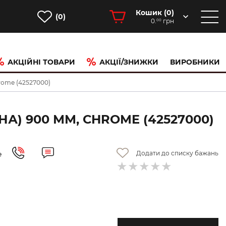
Кошик (
0
)
(0)
0.
грн
00
АКЦІЙНІ ТОВАРИ
АКЦІЇ/ЗНИЖКИ
ВИРОБНИКИ
rome (42527000)
А) 900 ММ, CHROME (42527000)
Додати до списку бажань
е