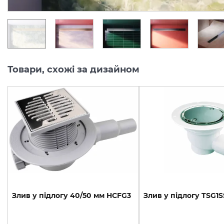
Товари, схожі за дизайном
Злив
у
підлогу
40/50
мм
HCFG3
Злив
у
підлогу
TSG1S