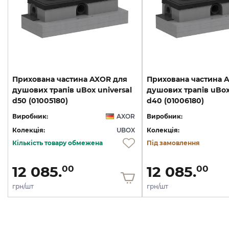
Прихована частина AXOR для
Прихована частина 
душових трапів uBox universal
душових трапів uBox 
d50 (01005180)
d40 (01006180)
Виробник:
AXOR
Виробник:
Колекція:
UBOX
Колекція:
Кількість товару обмежена
Під замовлення
12 085.
12 085.
00
00
грн/шт
грн/шт