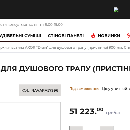
оти консультанта: пн-пт 9:00-19:00
НОВИНКИ
УДІВЕЛЬНІ СУМІШІ
CТІНОВІ ПАНЕЛІ
рхня частина AXOR "Drain" для душового трапу (пристінна) 900 мм, Ch
 ДЛЯ ДУШОВОГО ТРАПУ (ПРИСТІНН
Під замовлення
Ціну уточнюйт
КОД:
NAVARA57996
51 223.
00
грн/шт