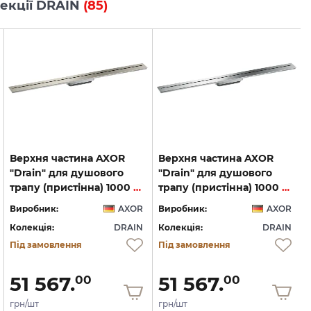
олекції DRAIN
(85)
Верхня частина AXOR
Верхня частина AXOR
"Drain" для душового
"Drain" для душового
трапу (пристінна) 1000 мм, Brushed Stainless Steel (42528800)
трапу (пристінна) 1000 мм, Chrome (42528000)
Виробник:
AXOR
Виробник:
AXOR
Колекція:
DRAIN
Колекція:
DRAIN
Під замовлення
Під замовлення
51 567.
51 567.
00
00
грн/шт
грн/шт