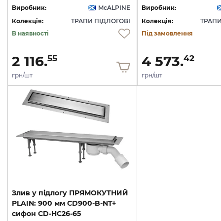
Виробник:
McALPINE
Виробник:
Колекція:
ТРАПИ ПІДЛОГОВІ
Колекція:
ТРАПИ
В наявності
Під замовлення
2 116.
4 573.
55
42
грн/шт
грн/шт
Злив у підлогу ПРЯМОКУТНИЙ
PLAIN: 900 мм CD900-B-NT+
сифон CD-HC26-65