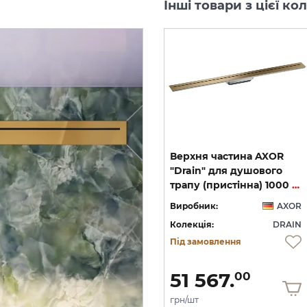
Інші товари з цієї к
Верхня частина AXOR
Верхня частина AXOR
"Drain" для душового
"Drain" для душового
трапу (пристінна) 900 мм, Brushed Stainless Steel (42527800)
трапу 1000 мм, Brushed Black Chrome (42523340)
трапу (пристінна) 1000 мм, Brushed Bronze (42528140)
OR
Виробник:
AXOR
Виробник:
AXOR
IN
Колекція:
DRAIN
Колекція:
DRAIN
Під замовлення
Під замовлення
46 409.
51 567.
00
00
грн/шт
грн/шт