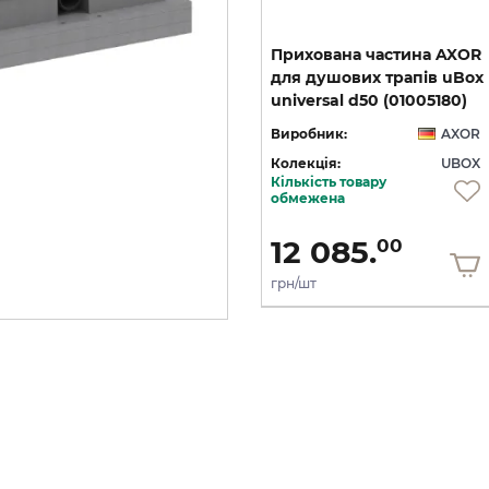
Прихована частина AXOR
для душових трапів uBox
universal d50 (01005180)
Виробник:
AXOR
Колекція:
UBOX
Кількість товару
обмежена
12 085.
00
грн/шт