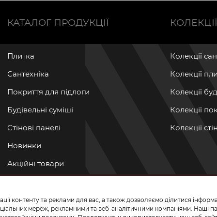
КАТАЛОГ ПРОДУКЦІЇ
КОЛЕКЦІ
Плитка
Колекції са
Сантехніка
Колекції пл
Покриття для підлоги
Колекції бу
Будівельні суміші
Колекції по
Стінові панелі
Колекції ст
Новинки
Акційні товари
Акції/Знижки
ації контенту та реклами для вас, а також дозволяємо ділитися інфор
ПРИЄДНУЙТЕ
 соціальних мереж, рекламними та веб-аналітичними компаніями. Наші 