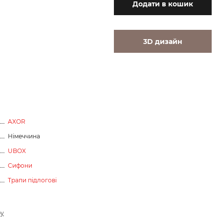
Додати
в кошик
3D дизайн
AXOR
Німеччина
UBOX
Сифони
Трапи підлогові
ру