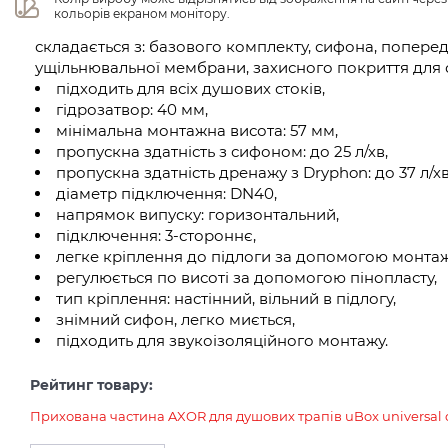
кольорів екраном монітору.
складається з: базового комплекту, сифона, попере
ущільнювальної мембрани, захисного покриття для
підходить для всіх душових стоків,
гідрозатвор: 40 мм,
мінімальна монтажна висота: 57 мм,
пропускна здатність з сифоном: до 25 л/хв,
пропускна здатність дренажу з Dryphon: до 37 л/хв
діаметр підключення: DN40,
напрямок випуску: горизонтальний,
підключення: 3-стороннє,
легке кріплення до підлоги за допомогою монта
регулюється по висоті за допомогою пінопласту,
тип кріплення: настінний, вільний в підлогу,
знімний сифон, легко миється,
підходить для звукоізоляційного монтажу.
Рейтинг товару:
Прихована частина AXOR для душових трапів uBox universal 