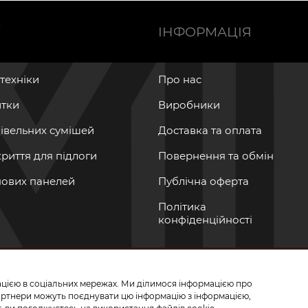
Ї
ІНФОРМАЦІЯ
нтехніки
Про нас
итки
Виробники
дівельних сумішей
Доставка та оплата
криття для підлоги
Повернення та обмін
інових панелей
Публічна оферта
Політика
конфіденційності
мацією в соціальних мережах. Ми ділимося інформацією про
СЬ ДО НАС У СОЦМЕРЕЖАХ
партнери можуть поєднувати цю інформацію з інформацією,