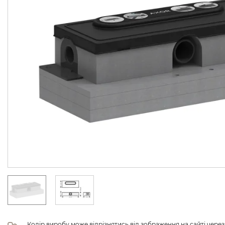
Колір виробу може відрізнятись від зображення на сайті чере