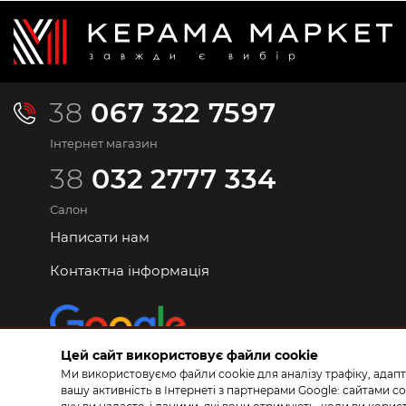
38
067 322 7597
Інтернет магазин
38
032 2777 334
Салон
Написати нам
Контактна інформація
Цей сайт використовує файли cookie
Ми використовуємо файли cookie для аналізу трафіку, адапт
вашу активність в Інтернеті з партнерами Google: сайтами