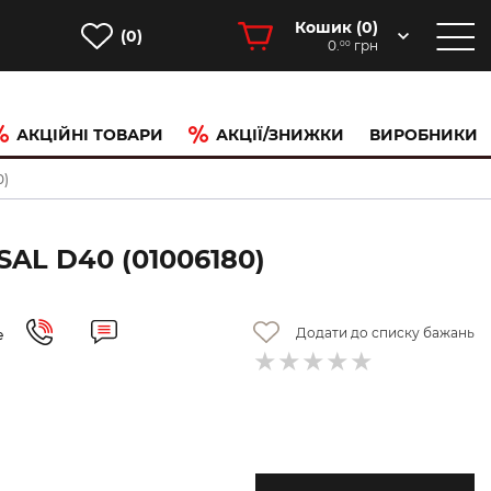
Кошик (
0
)
(0)
0.
грн
00
АКЦІЙНІ ТОВАРИ
АКЦІЇ/ЗНИЖКИ
ВИРОБНИКИ
0)
L D40 (01006180)
Додати до списку бажань
е