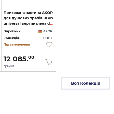
Прихована частина AXOR
для душових трапів uBox
universal вертикальна d50 (01007180)
Виробник:
AXOR
Колекція:
UBOX
Під замовлення
12 085.
00
грн/шт
Вся Колекція