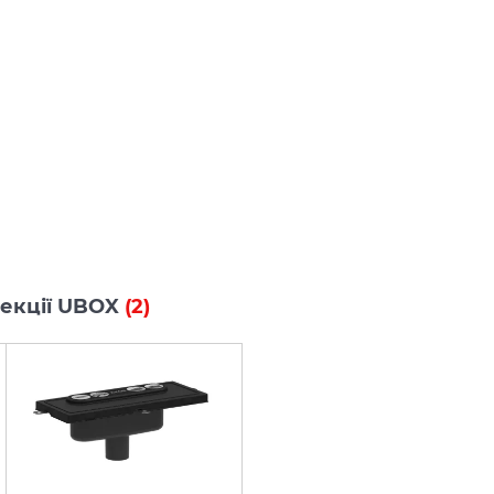
олекції UBOX
(2)