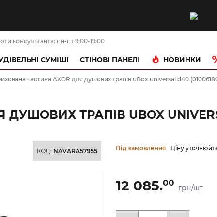
оти консультанта: пн-пт 9:00-19:00
НОВИНКИ
УДІВЕЛЬНІ СУМІШІ
CТІНОВІ ПАНЕЛІ
ихована частина AXOR для душових трапів uBox universal d40 (0100618
ДУШОВИХ ТРАПІВ UBOX UNIVERSA
Під замовлення
Ціну уточнюйт
КОД:
NAVARA57955
12 085.
00
грн/шт