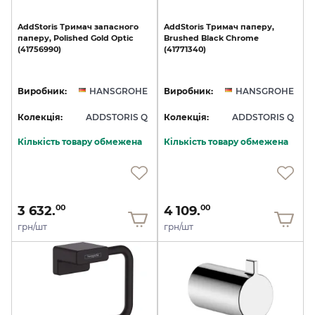
AddStoris
Тримач
запасного
AddStoris
Тримач
паперу,
паперу,
Polished
Gold
Optic
Brushed
Black
Chrome
(41756990)
(41771340)
Виробник:
HANSGROHE
Виробник:
HANSGROHE
Колекція:
ADDSTORIS Q
Колекція:
ADDSTORIS Q
Кількість товару обмежена
Кількість товару обмежена
3 632.
4 109.
00
00
грн/шт
грн/шт