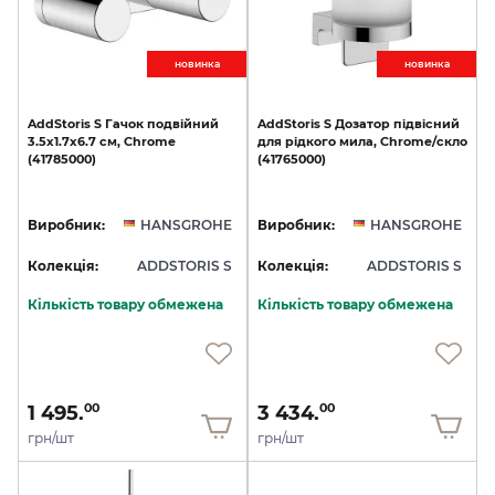
новинкa
новинкa
AddStoris
S
Гачок
подвійний
AddStoris
S
Дозатор
підвісний
3.5х1.7x6.7
см,
Chrome
для
рідкого
мила,
Chrome/скло
(41785000)
(41765000)
Виробник:
HANSGROHE
Виробник:
HANSGROHE
Колекція:
ADDSTORIS S
Колекція:
ADDSTORIS S
Кількість товару обмежена
Кількість товару обмежена
1 495.
3 434.
00
00
грн/шт
грн/шт