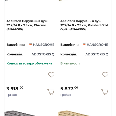
AddStoris
Поручень
в
душ
AddStoris
Поручень
в
душ
32.7/34.8
x
7.9
см,
Chrome
32.7/34.8
x
7.9
см,
Polished
Gold
(41744000)
Optic
(41744990)
Виробник:
HANSGROHE
Виробник:
HANSGROHE
Колекція:
ADDSTORIS Q
Колекція:
ADDSTORIS Q
Кількість товару обмежена
В наявності
3 918.
5 877.
00
00
грн/шт
грн/шт