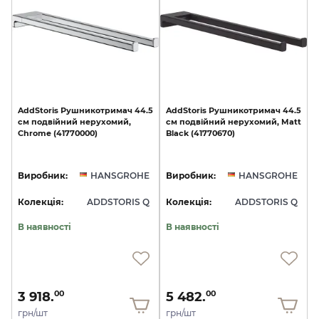
AddStoris
Рушникотримач
44.5
AddStoris
Рушникотримач
44.5
см
подвійний
нерухомий,
см
подвійний
нерухомий,
Matt
Chrome
(41770000)
Black
(41770670)
Виробник:
HANSGROHE
Виробник:
HANSGROHE
Колекція:
ADDSTORIS Q
Колекція:
ADDSTORIS Q
В наявності
В наявності
3 918.
5 482.
00
00
грн/шт
грн/шт