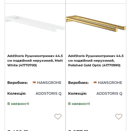
AddStoris
Рушникотримач
44.5
AddStoris
Рушникотримач
44.5
см
подвійний
нерухомий,
Matt
см
подвійний
нерухомий,
White
(41770700)
Polished
Gold
Optic
(41770990)
Виробник:
HANSGROHE
Виробник:
HANSGROHE
Колекція:
ADDSTORIS Q
Колекція:
ADDSTORIS Q
В наявності
В наявності