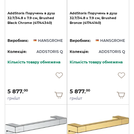
AddStoris
Поручень
в
душ
AddStoris
Поручень
в
душ
32.7/34.8
x
7.9
см,
Brushed
32.7/34.8
x
7.9
см,
Brushed
Black
Chrome
(41744340)
Bronze
(41744140)
Виробник:
HANSGROHE
Виробник:
HANSGROHE
Колекція:
ADDSTORIS Q
Колекція:
ADDSTORIS Q
Кількість товару обмежена
Кількість товару обмежена
5 877.
5 877.
00
00
грн/шт
грн/шт