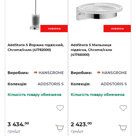
новинкa
новинкa
AddStoris
S
Йоржик
підвісний,
AddStoris
S
Мильниця
Chrome/скло
(41782000)
підвісна,
Chrome/скло
(41766000)
Виробник:
HANSGROHE
Виробник:
HANSGROHE
Колекція:
ADDSTORIS S
Колекція:
ADDSTORIS S
Кількість товару обмежена
Кількість товару обмежена
3 434.
2 423.
00
00
грн/шт
грн/шт