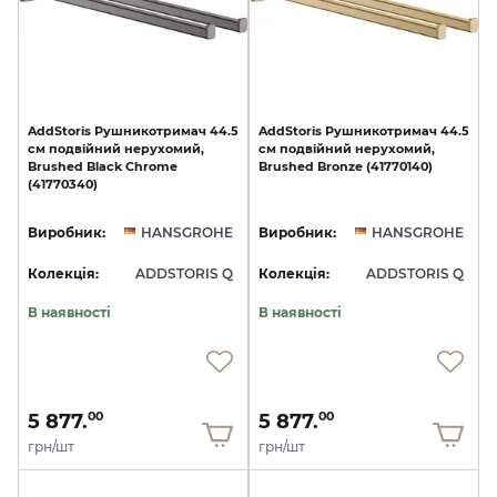
AddStoris
Рушникотримач
44.5
AddStoris
Рушникотримач
44.5
см
подвійний
нерухомий,
см
подвійний
нерухомий,
Brushed
Black
Chrome
Brushed
Bronze
(41770140)
(41770340)
Виробник:
HANSGROHE
Виробник:
HANSGROHE
Колекція:
ADDSTORIS Q
Колекція:
ADDSTORIS Q
В наявності
В наявності
5 877.
5 877.
00
00
грн/шт
грн/шт