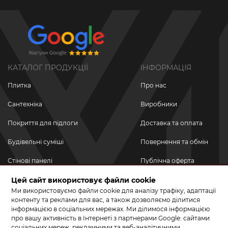
КАТАЛОГ ПРОДУКЦІЇ
ІНФОРМАЦІЯ
Плитка
Про нас
Сантехніка
Виробники
Покриття для підлоги
Доставка та оплата
Будівельні суміші
Повернення та обмін
Стінові панелі
Публічна оферта
Новинки
Цей сайт використовує файли cookie
Політика
конфіденційності
Ми використовуємо файли cookie для аналізу трафіку, адаптації
Акційні товари
контенту та реклами для вас, а також дозволяємо ділитися
інформацією в соціальних мережах. Ми ділимося інформацією
Акції/Знижки
про вашу активність в Інтернеті з партнерами Google: сайтами
соціальних мереж, рекламними та веб-аналітичними