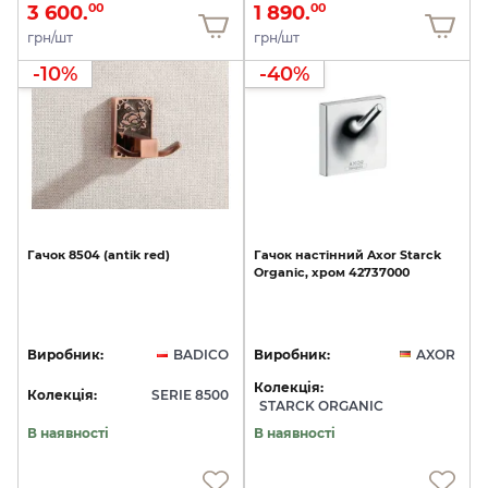
3 600.
1 890.
00
00
грн/шт
грн/шт
-10%
-40%
Гачок
8504
(antik
red)
Гачок
настінний
Axor
Starck
Organic,
хром
42737000
Виробник:
BADICO
Виробник:
AXOR
Колекція:
Колекція:
SERIE 8500
STARCK ORGANIC
В наявності
В наявності