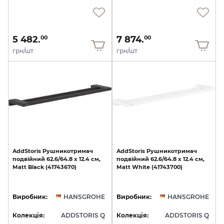
5 482.
7 874.
00
00
грн/шт
грн/шт
AddStoris
Рушникотримач
AddStoris
Рушникотримач
подвійний
62.6/64.8
x
12.4
см,
подвійний
62.6/64.8
x
12.4
см,
Matt
Black
(41743670)
Matt
White
(41743700)
Виробник:
HANSGROHE
Виробник:
HANSGROHE
Колекція:
ADDSTORIS Q
Колекція:
ADDSTORIS Q