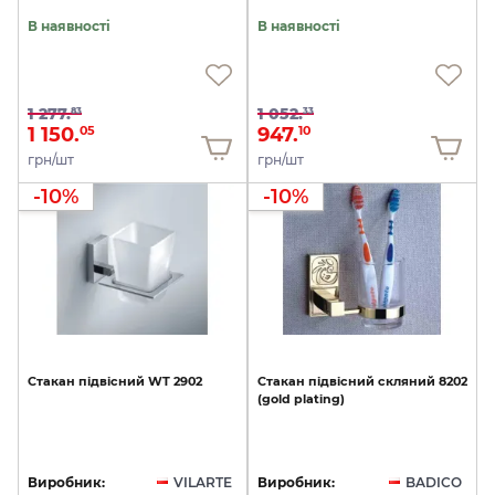
В наявності
В наявності
1 277.
1 052.
83
33
1 150.
947.
05
10
грн/шт
грн/шт
-10%
-10%
Стакан
підвісний
WT
2902
Стакан
підвісний
скляний
8202
(gold
plating)
Виробник:
VILARTE
Виробник:
BADICO