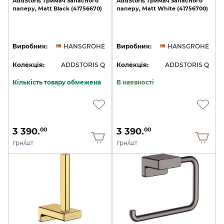
AddStoris
Тримач
запасного
AddStoris
Тримач
запасного
паперу,
Matt
Black
(41756670)
паперу,
Matt
White
(41756700)
Виробник:
HANSGROHE
Виробник:
HANSGROHE
Колекція:
ADDSTORIS Q
Колекція:
ADDSTORIS Q
Кількість товару обмежена
В наявності
3 390.
3 390.
00
00
грн/шт
грн/шт