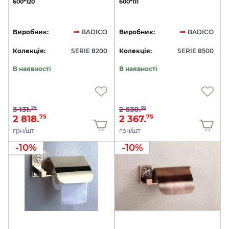
600*120
600*111
Виробник:
BADICO
Виробник:
BADICO
Колекція:
SERIE 8200
Колекція:
SERIE 8500
В наявності
В наявності
3 131.
2 630.
94
83
2 818.
2 367.
75
75
грн/шт
грн/шт
-10%
-10%