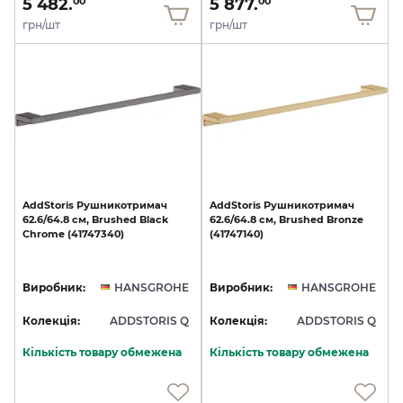
5 482.
5 877.
00
00
грн/шт
грн/шт
AddStoris
Рушникотримач
AddStoris
Рушникотримач
62.6/64.8
см,
Brushed
Black
62.6/64.8
см,
Brushed
Bronze
Chrome
(41747340)
(41747140)
Виробник:
HANSGROHE
Виробник:
HANSGROHE
Колекція:
ADDSTORIS Q
Колекція:
ADDSTORIS Q
Кількість товару обмежена
Кількість товару обмежена