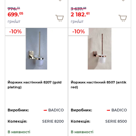
776.
3 637.
72
68
699.
2 182.
05
61
грн/шт
грн/шт
-10%
-10%
Йоржик
настінний
8207
(gold
Йоржик
настінний
8507
(antik
plating)
red)
Виробник:
BADICO
Виробник:
BADICO
Колекція:
SERIE 8200
Колекція:
SERIE 8500
В наявності
В наявності