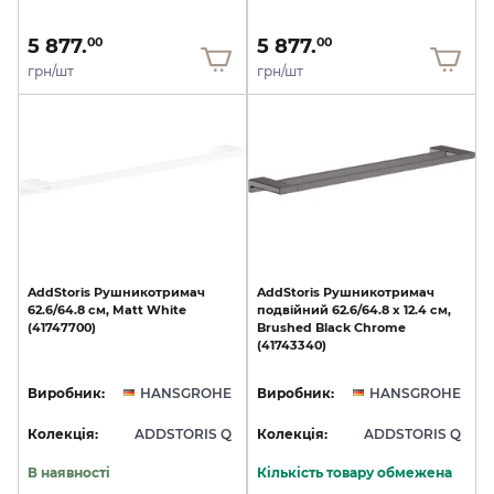
5 877.
5 877.
00
00
грн/шт
грн/шт
AddStoris
Рушникотримач
AddStoris
Рушникотримач
62.6/64.8
см,
Matt
White
подвійний
62.6/64.8
x
12.4
см,
(41747700)
Brushed
Black
Chrome
(41743340)
Виробник:
HANSGROHE
Виробник:
HANSGROHE
Колекція:
ADDSTORIS Q
Колекція:
ADDSTORIS Q
В наявності
Кількість товару обмежена