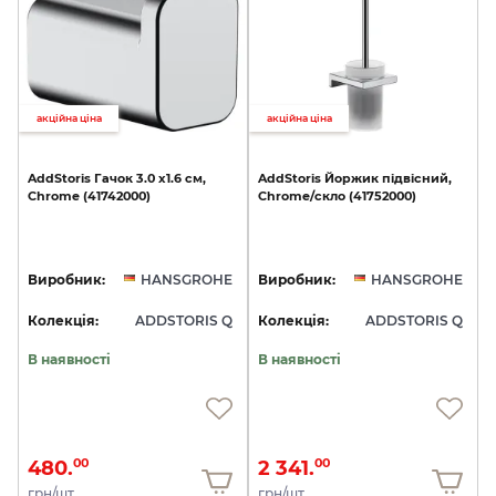
акційна ціна
акційна ціна
AddStoris
Гачок
3.0
х1.6
см,
AddStoris
Йоржик
підвісний,
Chrome
(41742000)
Chrome/скло
(41752000)
Виробник:
HANSGROHE
Виробник:
HANSGROHE
Колекція:
ADDSTORIS Q
Колекція:
ADDSTORIS Q
В наявності
В наявності
480.
2 341.
00
00
грн/шт
грн/шт