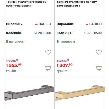
Тримач
туалетного
паперу
Тримач
туалетного
паперу
8206
(gold
plating)
8506
(antik
red
)
Виробник:
BADICO
Виробник:
BADICO
Колекція:
SERIE 8200
Колекція:
SERIE 8500
В наявності
В наявності
1 728.
1 453.
83
22
1 555.
1 307.
95
90
грн/шт
грн/шт