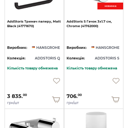
новинкa
AddStoris
Тримач
паперу,
Matt
AddStoris
S
Гачок
3х1.7
см,
Black
(41771670)
Chrome
(41762000)
Виробник:
HANSGROHE
Виробник:
HANSGROHE
Колекція:
ADDSTORIS Q
Колекція:
ADDSTORIS S
Кількість товару обмежена
Кількість товару обмежена
3 835.
706.
00
00
грн/шт
грн/шт