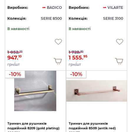
Виробник:
BADICO
Виробник:
VILARTE
Колекція:
SERIE 8500
Колекція:
SERIE 3100
В наявності
В наявності
1 052.
1 728.
33
83
947.
1 555.
10
95
грн/шт
грн/шт
-10%
-10%
Тримач
для
рушників
Тримач
для
рушників
подвійний
8209
(gold
plating)
подвійний
8509
(antik
red)