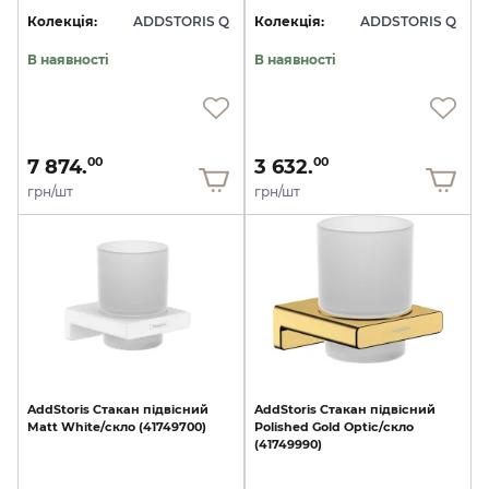
Колекція:
ADDSTORIS Q
Колекція:
ADDSTORIS Q
В наявності
В наявності
7 874.
3 632.
00
00
грн/шт
грн/шт
AddStoris
Стакан
підвісний
AddStoris
Стакан
підвісний
Matt
White/скло
(41749700)
Polished
Gold
Optic/скло
(41749990)