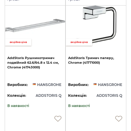
акційна ціна
акційна ціна
AddStoris
Рушникотримач
AddStoris
Тримач
паперу,
подвійний
62.6/64.8
x
12.4
см,
Chrome
(41771000)
Chrome
(41743000)
Виробник:
HANSGROHE
Виробник:
HANSGROHE
Колекція:
ADDSTORIS Q
Колекція:
ADDSTORIS Q
В наявності
В наявності