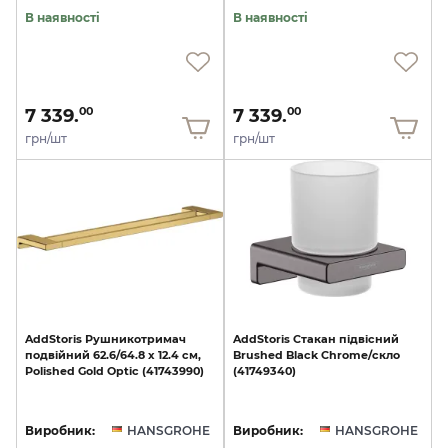
В наявності
В наявності
7 339.
7 339.
00
00
грн/шт
грн/шт
AddStoris
Рушникотримач
AddStoris
Стакан
підвісний
подвійний
62.6/64.8
x
12.4
см,
Brushed
Black
Chrome/скло
Polished
Gold
Optic
(41743990)
(41749340)
Виробник:
HANSGROHE
Виробник:
HANSGROHE