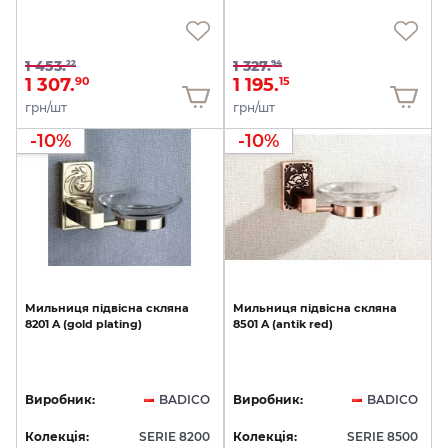
1 453.
1 327.
22
94
1 307.
1 195.
90
15
грн/шт
грн/шт
-10%
-10%
Мильниця
підвісна
скляна
Мильниця
підвісна
скляна
8201
A
(gold
plating)
8501
A
(antik
red)
Виробник:
BADICO
Виробник:
BADICO
Колекція:
SERIE 8200
Колекція:
SERIE 8500