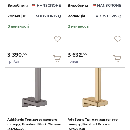
Виробник:
HANSGROHE
Виробник:
HANSGROHE
Колекція:
ADDSTORIS Q
Колекція:
ADDSTORIS Q
В наявності
В наявності
3 390.
3 632.
00
00
грн/шт
грн/шт
AddStoris
Тримач
запасного
AddStoris
Тримач
запасного
паперу,
Brushed
Black
Chrome
паперу,
Brushed
Bronze
(41756340)
(41756140)