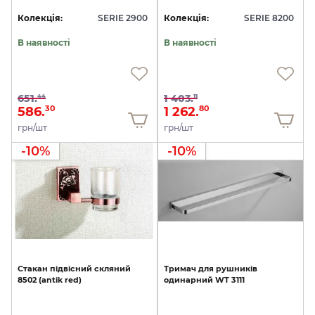
Колекція:
SERIE 2900
Колекція:
SERIE 8200
В наявності
В наявності
651.
1 403.
44
11
586.
1 262.
30
80
грн/шт
грн/шт
-10%
-10%
Стакан
підвісний
скляний
Тримач
для
рушників
8502
(antik
red)
одинарний
WT
3111