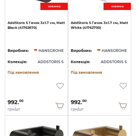
новинкa
новинкa
AddStoris
S
Гачок
3х1.7
см,
Matt
AddStoris
S
Гачок
3х1.7
см,
Matt
Black
(41762670)
White
(41762700)
Виробник:
HANSGROHE
Виробник:
HANSGROHE
Колекція:
ADDSTORIS S
Колекція:
ADDSTORIS S
Під замовлення
Під замовлення
992.
992.
00
00
грн/шт
грн/шт