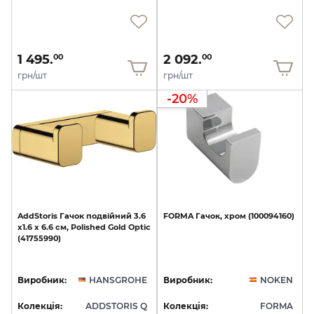
1 495.
2 092.
00
00
грн/шт
грн/шт
-20%
AddStoris
Гачок
подвійний
3.6
FORMA
Гачок,
хром
(100094160)
х1.6
x
6.6
см,
Polished
Gold
Optic
(41755990)
Виробник:
HANSGROHE
Виробник:
NOKEN
Колекція:
ADDSTORIS Q
Колекція:
FORMA