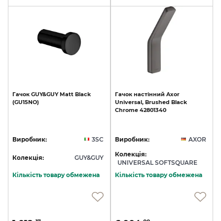
Гачок
GUY&GUY
Matt
Black
Гачок
настінний
Axor
(GU15NO)
Universal,
Brushed
Black
Chrome
42801340
Виробник:
3SC
Виробник:
AXOR
Колекція:
Колекція:
GUY&GUY
UNIVERSAL SOFTSQUARE
Кількість товару обмежена
Кількість товару обмежена