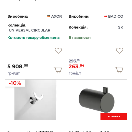
Виробник:
AXOR
Виробник:
BADICO
Колекція:
Колекція:
SK
UNIVERSAL CIRCULAR
Кількість товару обмежена
В наявності
293.
15
5 908.
263.
00
84
грн/шт
грн/шт
-10%
новинкa