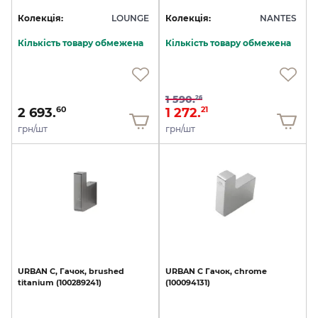
Колекція:
LOUNGE
Колекція:
NANTES
Кількість товару обмежена
Кількість товару обмежена
1 590.
26
2 693.
1 272.
60
21
грн/шт
грн/шт
URBAN
C,
Гачок,
brushed
URBAN
C
Гачок,
chrome
titanium
(100289241)
(100094131)