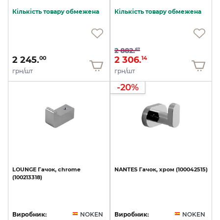
Кількість товару обмежена
Кількість товару обмежена
2 882.
67
2 245.
2 306.
00
14
грн/шт
грн/шт
-20%
LOUNGE
Гачок,
chrome
NANTES
Гачок,
хром
(100042515)
(100213318)
Виробник:
NOKEN
Виробник:
NOKEN