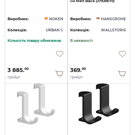
см
Matt
Black
(27929670)
Виробник:
NOKEN
Виробник:
HANSGROHE
Колекція:
URBAN C
Колекція:
WALLSTORIS
Кількість товару обмежена
В наявності
3 885.
369.
00
00
грн/шт
грн/шт