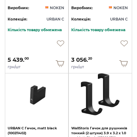
Виробник:
NOKEN
Виробник:
NOKEN
Колекція:
URBAN C
Колекція:
URBAN C
Кількість товару обмежена
Кількість товару обмежена
5 439.
3 056.
00
20
грн/шт
грн/шт
URBAN
C
Гачок,
matt
black
WallStoris
Гачок
для
рушників
(100211402)
тонкий
(2
штуки)
3.9
x
3.2
x
1.0