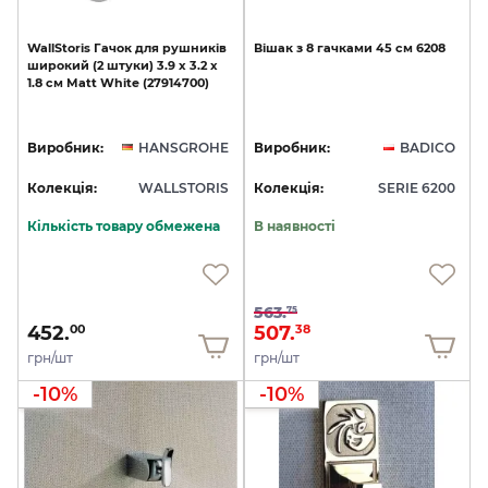
WallStoris
Гачок
для
рушників
Вішак
з
8
гачками
45
см
6208
широкий
(2
штуки)
3.9
x
3.2
x
1.8
см
Matt
White
(27914700)
Виробник:
HANSGROHE
Виробник:
BADICO
Колекція:
WALLSTORIS
Колекція:
SERIE 6200
Кількість товару обмежена
В наявності
563.
75
452.
507.
00
38
грн/шт
грн/шт
-10%
-10%