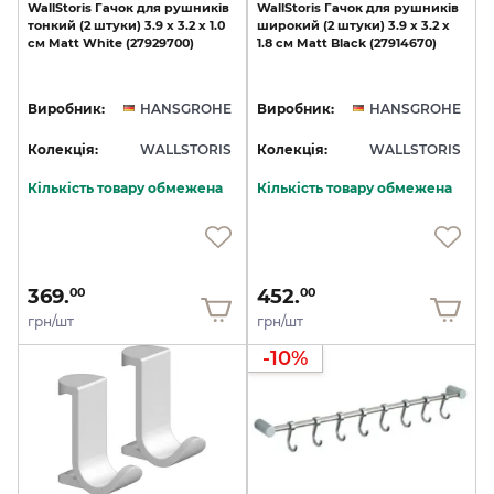
WallStoris
Гачок
для
рушників
WallStoris
Гачок
для
рушників
тонкий
(2
штуки)
3.9
x
3.2
x
1.0
широкий
(2
штуки)
3.9
x
3.2
x
см
Matt
White
(27929700)
1.8
см
Matt
Black
(27914670)
Виробник:
HANSGROHE
Виробник:
HANSGROHE
Колекція:
WALLSTORIS
Колекція:
WALLSTORIS
Кількість товару обмежена
Кількість товару обмежена
369.
452.
00
00
грн/шт
грн/шт
-10%