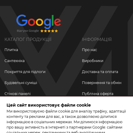
КАТАЛОГ ПРОДУКЦІЇ
ІНФОРМАЦІЯ
Плитка
Про нас
Сантехніка
Виробники
Покриття для підлоги
Доставка та оплата
Будівельні суміші
Повернення та обмін
Стінові панелі
Публічна оферта
Новинки
Цей сайт використовує файли cookie
Політика
конфіденційності
Ми використовуємо файли cookie для аналізу трафіку, адаптації
Акційні товари
контенту та реклами для вас, а також дозволяємо ділитися
інформацією в соціальних мережах. Ми ділимося інформацією
Акції/Знижки
про вашу активність в Інтернеті з партнерами Google: сайтами
соціальних мереж, рекламними та веб-аналітичними