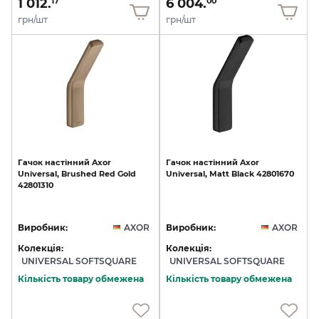
1 012.
6 004.
17
00
грн/шт
грн/шт
Гачок
настінний
Axor
Гачок
настінний
Axor
Universal,
Brushed
Red
Gold
Universal,
Matt
Black
42801670
42801310
Виробник:
AXOR
Виробник:
AXOR
Колекція:
Колекція:
UNIVERSAL SOFTSQUARE
UNIVERSAL SOFTSQUARE
Кількість товару обмежена
Кількість товару обмежена