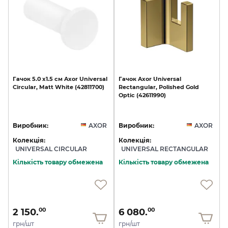
Гачок
5.0
х1.5
см
Axor
Universal
Гачок
Axor
Universal
Circular,
Matt
White
(42811700)
Rectangular,
Polished
Gold
Optic
(42611990)
Виробник:
AXOR
Виробник:
AXOR
Колекція:
Колекція:
UNIVERSAL CIRCULAR
UNIVERSAL RECTANGULAR
Кількість товару обмежена
Кількість товару обмежена
2 150.
6 080.
00
00
грн/шт
грн/шт