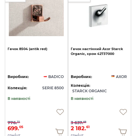
Гачок
8504
(antik
red)
Гачок
настінний
Axor
Starck
Organic,
хром
42737000
Виробник:
BADICO
Виробник:
AXOR
Колекція:
Колекція:
SERIE 8500
STARCK ORGANIC
В наявності
В наявності
776.
3 637.
72
68
699.
2 182.
05
61
грн/шт
грн/шт