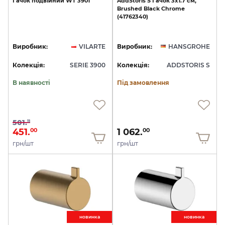
Гачок
подвійний
WT
3901
AddStoris
S
Гачок
3х1.7
см,
Brushed
Black
Chrome
(41762340)
Виробник:
VILARTE
Виробник:
HANSGROHE
Колекція:
SERIE 3900
Колекція:
ADDSTORIS S
В наявності
Під замовлення
501.
11
451.
1 062.
00
00
грн/шт
грн/шт
новинкa
новинкa