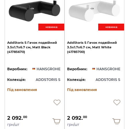
новинкa
новинкa
AddStoris
S
Гачок
подвійний
AddStoris
S
Гачок
подвійний
3.5х1.7x6.7
см,
Matt
Black
3.5х1.7x6.7
см,
Matt
White
(41785670)
(41785700)
Виробник:
HANSGROHE
Виробник:
HANSGROHE
Колекція:
ADDSTORIS S
Колекція:
ADDSTORIS S
Під замовлення
Під замовлення
2 092.
2 092.
00
00
грн/шт
грн/шт