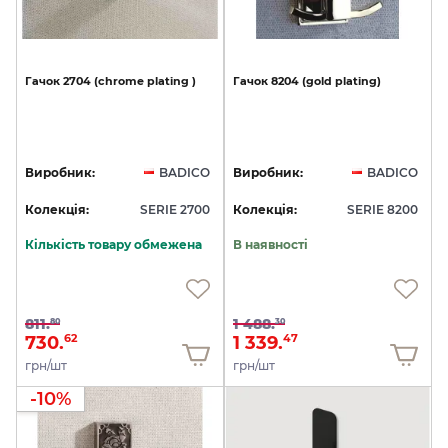
Гачок
2704
(chrome
plating
)
Гачок
8204
(gold
plating)
Виробник:
BADICO
Виробник:
BADICO
Колекція:
SERIE 2700
Колекція:
SERIE 8200
Кількість товару обмежена
В наявності
811.
1 488.
80
30
730.
1 339.
62
47
грн/шт
грн/шт
-10%