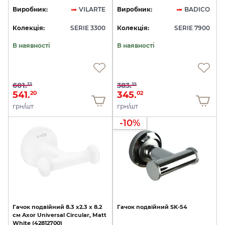
Виробник:
VILARTE
Виробник:
BADICO
Колекція:
SERIE 3300
Колекція:
SERIE 7900
В наявності
В наявності
601.
383.
33
35
541.
345.
20
02
грн/шт
грн/шт
-10%
Гачок
подвійний
8.3
х2.3
x
8.2
Гачок
подвійний
SK-54
см
Axor
Universal
Circular,
Matt
White
(42812700)