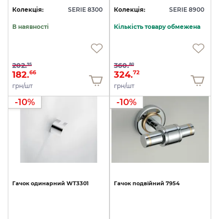
Колекція:
SERIE 8300
Колекція:
SERIE 8900
В наявності
Кількість товару обмежена
202.
360.
95
80
182.
324.
66
72
грн/шт
грн/шт
-10%
-10%
Гачок
одинарний
WT3301
Гачок
подвійний
7954