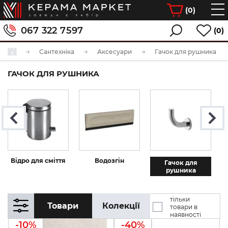
(
0
)
067 322 7597
(0)
Сантехніка
Аксесуари
Гачок для рушника
ГАЧОК ДЛЯ РУШНИКА
Відро для сміття
Водозгін
Гачок для
рушника
тільки
Товари
Колекції
товари в
наявності
-10%
-40%