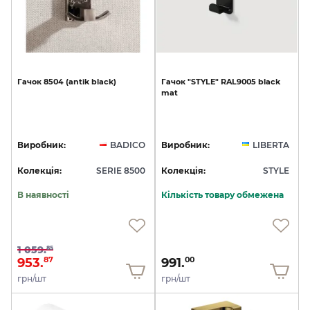
Гачок
8504
(antik
black)
Гачок
"STYLE"
RAL9005
black
mat
Виробник:
BADICO
Виробник:
LIBERTA
Колекція:
SERIE 8500
Колекція:
STYLE
В наявності
Кількість товару обмежена
1 059.
85
953.
991.
87
00
грн/шт
грн/шт