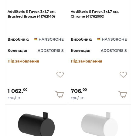
AddStoris
S
Гачок
3х1.7
см,
AddStoris
S
Гачок
3х1.7
см,
Brushed
Bronze
(41762140)
Chrome
(41762000)
Виробник:
HANSGROHE
Виробник:
HANSGROHE
Колекція:
ADDSTORIS S
Колекція:
ADDSTORIS S
Під замовлення
Під замовлення
1 062.
706.
00
00
грн/шт
грн/шт