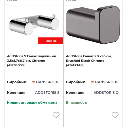
новинкa
AddStoris
S
Гачок
подвійний
AddStoris
Гачок
3.0
х1.6
см,
3.5х1.7x6.7
см,
Chrome
Brushed
Black
Chrome
(41785000)
(41742340)
Виробник:
HANSGROHE
Виробник:
HANSGROHE
Колекція:
ADDSTORIS S
Колекція:
ADDSTORIS Q
Кількість товару обмежена
В наявності