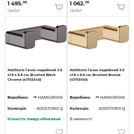
1 495.
1 062.
00
00
грн/шт
грн/шт
AddStoris
Гачок
подвійний
3.6
AddStoris
Гачок
подвійний
3.6
х1.6
x
6.6
см,
Brushed
Black
х1.6
x
6.6
см,
Brushed
Bronze
Chrome
(41755340)
(41755140)
Виробник:
HANSGROHE
Виробник:
HANSGROHE
Колекція:
ADDSTORIS Q
Колекція:
ADDSTORIS Q
Кількість товару обмежена
В наявності