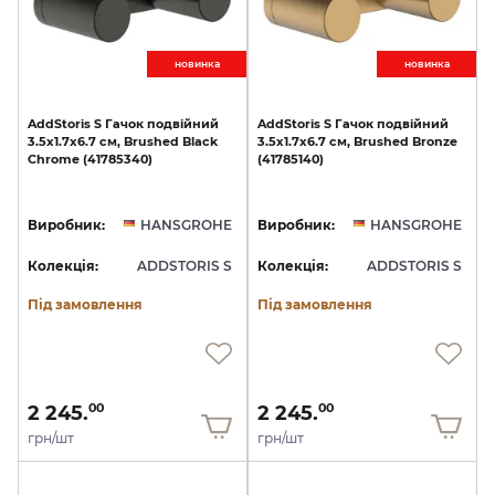
новинкa
новинкa
AddStoris
S
Гачок
подвійний
AddStoris
S
Гачок
подвійний
3.5х1.7x6.7
см,
Brushed
Black
3.5х1.7x6.7
см,
Brushed
Bronze
Chrome
(41785340)
(41785140)
Виробник:
HANSGROHE
Виробник:
HANSGROHE
Колекція:
ADDSTORIS S
Колекція:
ADDSTORIS S
Під замовлення
Під замовлення
2 245.
2 245.
00
00
грн/шт
грн/шт