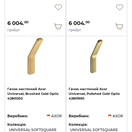
6 004.
6 004.
00
00
грн/шт
грн/шт
Гачок
настінний
Axor
Гачок
настінний
Axor
Universal,
Brushed
Gold
Optic
Universal,
Polished
Gold
Optic
42801250
42801990
Виробник:
AXOR
Виробник:
AXOR
Колекція:
Колекція:
UNIVERSAL SOFTSQUARE
UNIVERSAL SOFTSQUARE