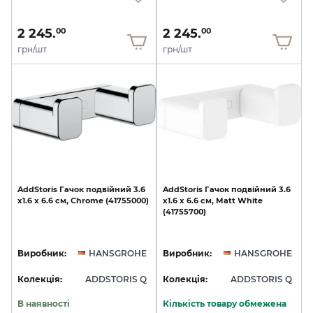
2 245.
2 245.
00
00
грн/шт
грн/шт
AddStoris
Гачок
подвійний
3.6
AddStoris
Гачок
подвійний
3.6
х1.6
x
6.6
см,
Chrome
(41755000)
х1.6
x
6.6
см,
Matt
White
(41755700)
Виробник:
HANSGROHE
Виробник:
HANSGROHE
Колекція:
ADDSTORIS Q
Колекція:
ADDSTORIS Q
В наявності
Кількість товару обмежена