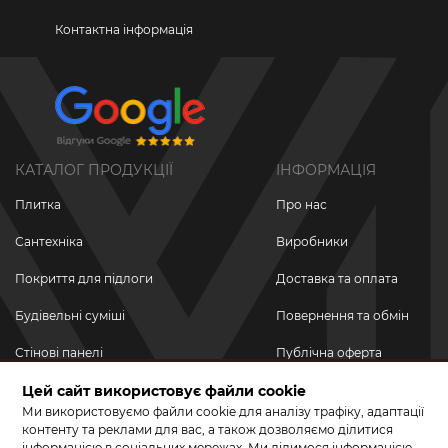
Контактна інформація
КАТАЛОГ ПРОДУКЦІЇ
ІНФОРМАЦІЯ
Плитка
Про нас
Сантехніка
Виробники
Покриття для підлоги
Доставка та оплата
Будівельні суміші
Повернення та обмін
Стінові панелі
Публічна оферта
Новинки
Цей сайт використовує файли cookie
Політика
конфіденційності
Ми використовуємо файли cookie для аналізу трафіку, адаптації
Акційні товари
контенту та реклами для вас, а також дозволяємо ділитися
інформацією в соціальних мережах. Ми ділимося інформацією