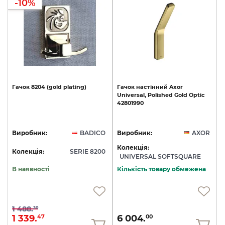
-10%
Гачок
8204
(gold
plating)
Гачок
настінний
Axor
Universal,
Polished
Gold
Optic
42801990
Виробник:
BADICO
Виробник:
AXOR
Колекція:
Колекція:
SERIE 8200
UNIVERSAL SOFTSQUARE
В наявності
Кількість товару обмежена
1 488.
30
1 339.
6 004.
47
00