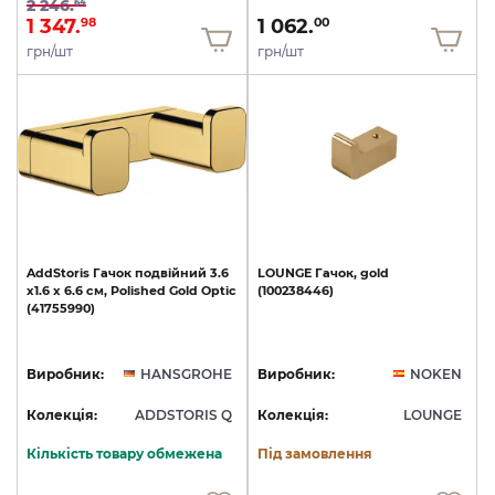
2 246.
64
1 347.
1 062.
98
00
грн/шт
грн/шт
AddStoris
Гачок
подвійний
3.6
LOUNGE
Гачок,
gold
х1.6
x
6.6
см,
Polished
Gold
Optic
(100238446)
(41755990)
Виробник:
HANSGROHE
Виробник:
NOKEN
Колекція:
ADDSTORIS Q
Колекція:
LOUNGE
Кількість товару обмежена
Під замовлення