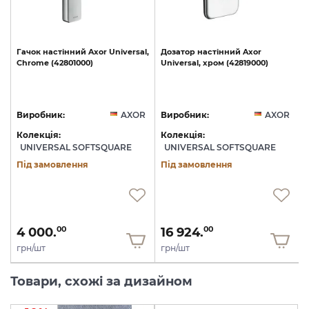
l,
Гачок
настінний
Axor
Universal,
Дозатор
настінний
Axor
40
Chrome
(42801000)
Universal,
хром
(42819000)
U
R
Виробник:
AXOR
Виробник:
AXOR
Колекція:
Колекція:
UNIVERSAL SOFTSQUARE
UNIVERSAL SOFTSQUARE
Під замовлення
Під замовлення
4 000.
16 924.
00
00
грн/шт
грн/шт
Товари, схожі за дизайном