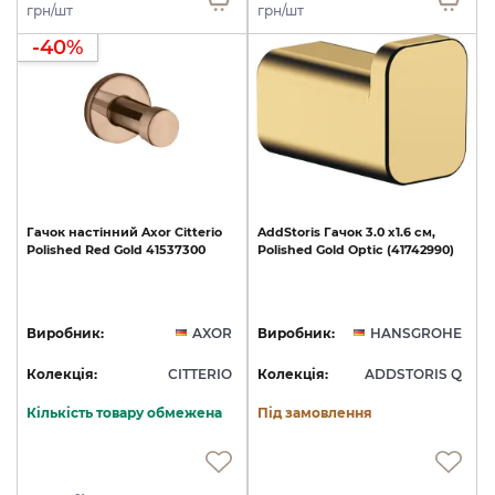
грн/шт
грн/шт
-40%
Гачок
настінний
Axor
Citterio
AddStoris
Гачок
3.0
х1.6
см,
Polished
Red
Gold
41537300
Polished
Gold
Optic
(41742990)
Виробник:
AXOR
Виробник:
HANSGROHE
Колекція:
CITTERIO
Колекція:
ADDSTORIS Q
Кількість товару обмежена
Під замовлення