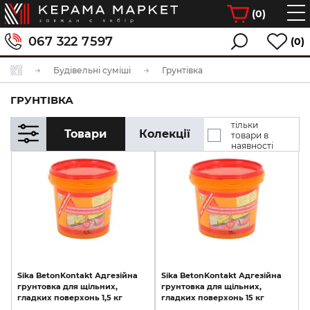
(
0
)
067 322 7597
(0)
Будівельні суміші
Грунтівка
ГРУНТІВКА
тільки
Товари
Колекції
товари в
наявності
Sika
BetonKontakt
Адгезійна
Sika
BetonKontakt
Адгезійна
грунтовка
для
щільних,
грунтовка
для
щільних,
гладких
поверхонь
1,5
кг
гладких
поверхонь
15
кг