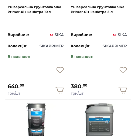
Універсальна
грунтовка
Sika
Універсальна
грунтовка
Sika
Primer-01+
каністра
10
л
Primer-01+
каністра
5
л
Виробник:
SIKA
Виробник:
SIKA
Колекція:
SIKAPRIMER
Колекція:
SIKAPRIMER
В наявності
В наявності
640.
380.
00
00
грн/шт
грн/шт