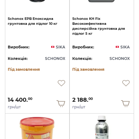
Schonox
EPB
Епоксидна
Schonox
KH
Fix
грунтовка
для
підлог
10
кг
Високоефективна
дисперсійна
грунтовка
для
підлог
5
кг
Виробник:
SIKA
Виробник:
SIKA
Колекція:
SCHONOX
Колекція:
SCHONOX
Під замовлення
Під замовлення
14 400.
2 188.
00
00
грн/шт
грн/шт