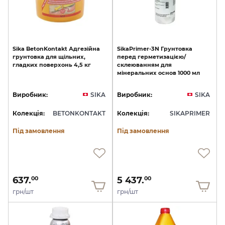
Sika
BetonKontakt
Адгезійна
SikaPrimer-3N
Грунтовка
грунтовка
для
щільних,
перед
герметизацією/
гладких
поверхонь
4,5
кг
склеюванням
для
мінеральних
основ
1000
мл
Виробник:
SIKA
Виробник:
SIKA
Колекція:
BETONKONTAKT
Колекція:
SIKAPRIMER
Під замовлення
Під замовлення
637.
5 437.
00
00
грн/шт
грн/шт