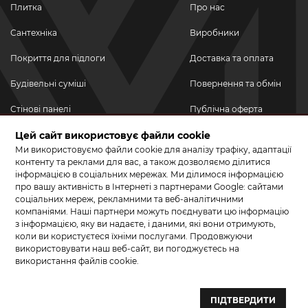
Плитка
Про нас
Сантехніка
Виробники
Покриття для підлоги
Доставка та оплата
Будівельні суміші
Повернення та обмін
Стінові панелі
Публічна оферта
Цей сайт використовує файли cookie
Новинки
Політика
конфіденційності
Ми використовуємо файли cookie для аналізу трафіку, адаптації
Акційні товари
контенту та реклами для вас, а також дозволяємо ділитися
інформацією в соціальних мережах. Ми ділимося інформацією
Акції/Знижки
про вашу активність в Інтернеті з партнерами Google: сайтами
соціальних мереж, рекламними та веб-аналітичними
ПРИЄДНУЙТЕСЬ ДО НАС У СОЦМЕРЕЖАХ
компаніями. Наші партнери можуть поєднувати цю інформацію
з інформацією, яку ви надаєте, і даними, які вони отримують,
коли ви користуєтеся їхніми послугами. Продовжуючи
використовувати наш веб-сайт, ви погоджуєтесь на
використання файлів cookie.
© 2026 КЕРАМА МАРКЕТ. Салон плитки, сантехніки, ламінату та
паркетної дошки.
ПІДТВЕРДИТИ