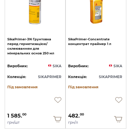
SikaPrimer-3N
Грунтовка
SikaPrimer-Concentrate
перед
герметизацією/
концентрат
праймер
1
л
склеюванням
для
мінеральних
основ
250
мл
Виробник:
SIKA
Виробник:
SIKA
Колекція:
SIKAPRIMER
Колекція:
SIKAPRIMER
Під замовлення
Під замовлення
1 585.
482.
00
00
грн/шт
грн/л