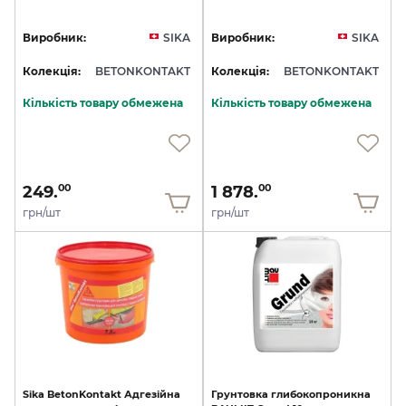
Виробник:
SIKA
Виробник:
SIKA
Колекція:
BETONKONTAKT
Колекція:
BETONKONTAKT
Кількість товару обмежена
Кількість товару обмежена
249.
1 878.
00
00
грн/шт
грн/шт
Sika
BetonKontakt
Адгезійна
Грунтовка
глибокопроникна