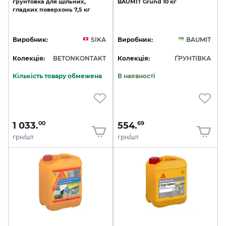
грунтовка
для
щільних,
BAUMIT
Grund
10
кг
гладких
поверхонь
7,5
кг
Виробник:
SIKA
Виробник:
BAUMIT
Колекція:
BETONKONTAKT
Колекція:
ҐРУНТІВКА
Кількість товару обмежена
В наявності
1 033.
554.
00
69
грн/шт
грн/шт