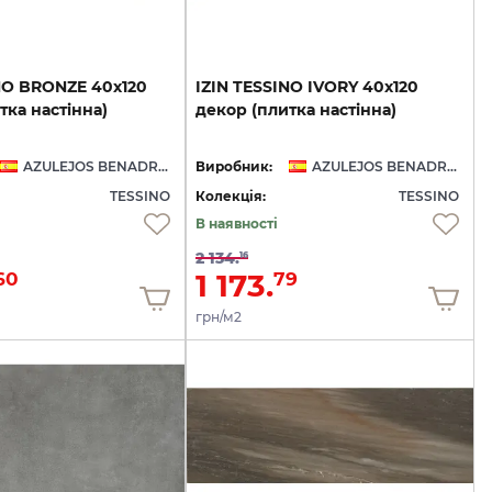
NO
BRONZE
40х120
IZIN
TESSINO
IVORY
40х120
тка
настінна)
декор
(плитка
настінна)
AZULEJOS BENADRESA
Виробник:
AZULEJOS BENADRESA
TESSINO
Колекція:
TESSINO
В наявності
2 134.
16
1 173.
60
79
грн/м2