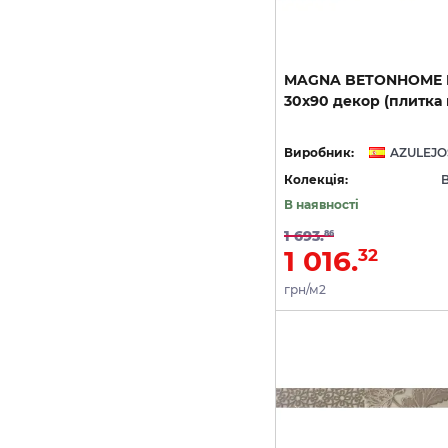
MAGNA
BETONHOME
30х90
декор
(плитка
Виробник:
Колекція:
В наявності
1 693.
86
1 016.
32
грн/м2