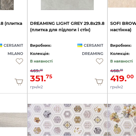
.8
(плитка
DREAMING
LIGHT
GREY
29.8х29.8
SOFI
BRO
(плитка
для
підлоги
і
стін)
настінна)
CERSANIT
Виробник:
CERSANIT
Виробник:
MILANO
Колекція:
DREAMING
Колекція:
В наявності
В наявності
469.
468.
00
99
351.
419.
75
00
грн/м2
грн/м2