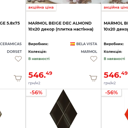
акційна ціна
акційна цін
IGE
5.8х75
MARMOL
BEIGE
DEC
ALMOND
MARMOL
B
10х20
декор
(плитка
настінна)
10х20
деко
 CERAMICAS
Виробник:
BELA VISTA
Виробник:
DORSET
Колекція:
MARMOL
Колекція:
В наявності
В наявності
546.
546.
49
49
грн/м2
грн/м2
-56%
-56%