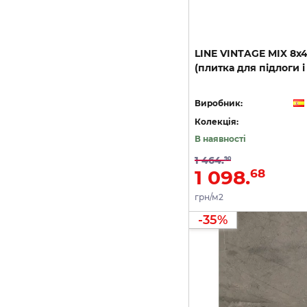
LINE
VINTAGE
MIX
8х4
(плитка
для
підлоги
і
Виробник:
Колекція:
В наявності
1 464.
90
1 098.
68
грн/м2
-35%