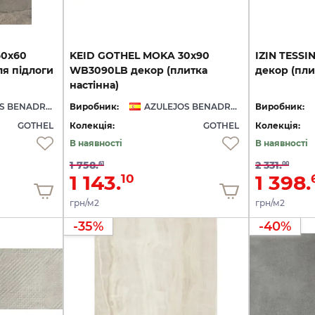
60х60
KEID GOTHEL MOKA 30х90
IZIN
TESSI
я підлоги
WB3090LB декор (плитка
декор
(пли
настінна)
AZULEJOS BENADRESA
Виробник:
AZULEJOS BENADRESA
Виробник:
GOTHEL
Колекція:
GOTHEL
Колекція:
В наявності
В наявності
1 758.
2 331.
61
00
1 143.
1 398.
10
грн/м2
грн/м2
-35%
-40%