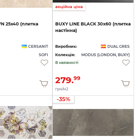
акційна ціна
WN
25х40
(плитка
BUXY
LINE
BLACK
30x60
(плитка
настінна)
CERSANIT
Виробник:
DUAL GRES
SOFI
Колекція:
MODUS (LONDON, BUXY)
В наявності
279.
99
грн/м2
-35%