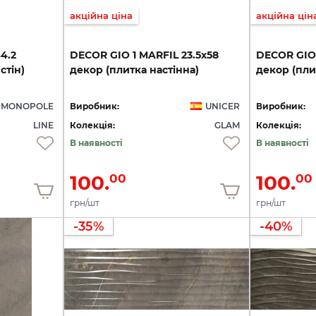
акційна ціна
акційна цін
4.2
DECOR
GIO
1
MARFIL
23.5x58
DECOR
GIO
стін)
декор
(плитка
настінна)
декор
(пли
MONOPOLE
Виробник:
UNICER
Виробник:
LINE
Колекція:
GLAM
Колекція:
В наявності
В наявності
100.
100.
00
00
грн/шт
грн/шт
-35%
-40%