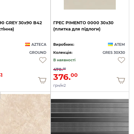
90
GREY
30x90
B42
ГРЕС
PIMENTO
0000
30х30
тінна)
(плитка
для
підлоги)
AZTECA
Виробник:
АТЕМ
GROUND
Колекція:
GRES 30X30
В наявності
470.
00
376.
1
00
грн/м2