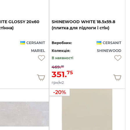
ITE
GLOSSY
20х60
SHINEWOOD
WHITE
18.5х59.8
тінна)
(плитка
для
підлоги
і
стін)
CERSANIT
Виробник:
CERSANIT
MARIEL
Колекція:
SHINEWOOD
В наявності
469.
00
351.
75
грн/м2
-20%