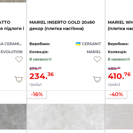
ATTO
MARIEL
INSERTO
GOLD
20х60
MARIEL
WH
я підлоги і
декор
(плитка
настінна)
(плитка
нас
CERACASA CERAMICA
Виробник:
CERSANIT
Виробник:
EVOLUTION
Колекція:
MARIEL
Колекція:
В наявності
В наявності
279.
489.
00
00
234.
410.
36
76
грн/шт
грн/м2
-16%
-40%