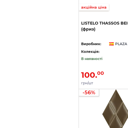
акційна ціна
LISTELO
THASSOS
BE
(фриз)
Виробник:
PLAZA
Колекція:
В наявності
100.
00
грн/шт
-56%