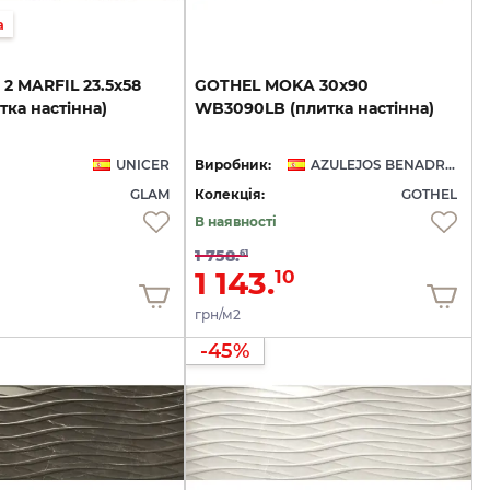
а
2
MARFIL
23.5x58
GOTHEL
MOKA
30х90
тка
настінна)
WB3090LB
(плитка
настінна)
UNICER
Виробник:
AZULEJOS BENADRESA
GLAM
Колекція:
GOTHEL
В наявності
1 758.
61
1 143.
10
грн/м2
-45%