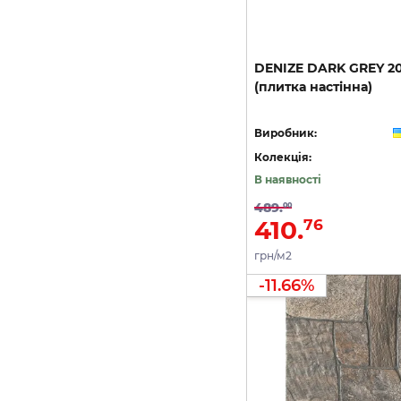
DENIZE
DARK
GREY
2
(плитка
настінна)
Виробник:
Колекція:
В наявності
489.
00
410.
76
грн/м2
-11.66%