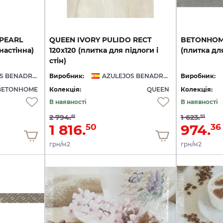
PEARL
QUEEN IVORY PULIDO RECT
BETONHO
настінна)
120x120 (плитка для підлоги і
(плитка
дл
стін)
AZULEJOS BENADRESA
Виробник:
AZULEJOS BENADRESA
Виробник:
BETONHOME
Колекція:
QUEEN
Колекція:
В наявності
В наявності
2 794.
1 623.
61
93
1 816.
974.
50
36
грн/м2
грн/м2