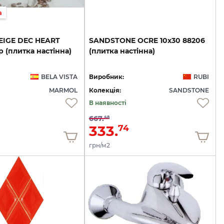
а
EIGE
DEC
HEART
SANDSTONE
OCRE
10х30
88206
р
(плитка
настінна)
(плитка
настінна)
BELA VISTA
Виробник:
RUBI
MARMOL
Колекція:
SANDSTONE
В наявності
667.
48
333.
74
грн/м2