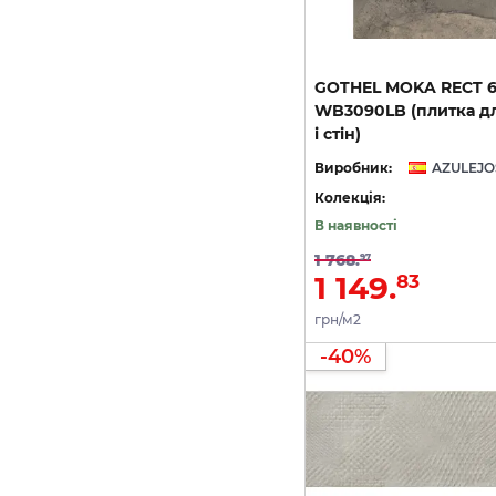
GOTHEL MOKA RECT 
WB3090LB (плитка дл
і стін)
Виробник:
Колекція:
В наявності
1 768.
97
1 149.
83
грн/м2
-40%