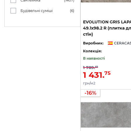
Сантехніка
(1407)
Будівельні суміші
(6)
EVOLUTION GRIS LAP
49.1х98.2 R (плитка дл
стін)
Виробник:
Колекція:
В наявності
1 789.
69
1 431.
75
грн/м2
-16%