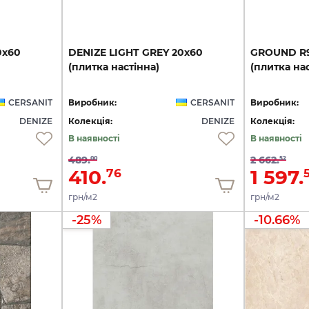
0x60
DENIZE
LIGHT
GREY
20x60
GROUND
R
(плитка
настінна)
(плитка
нас
CERSANIT
Виробник:
CERSANIT
Виробник:
DENIZE
Колекція:
DENIZE
Колекція:
В наявності
В наявності
489.
2 662.
00
52
410.
1 597.
76
5
грн/м2
грн/м2
-25%
-10.66%