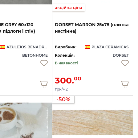
акційна ціна
ME
GREY
60x120
DORSET
MARRON
25х75
(плитка
я
підлоги
і
стін)
настінна)
AZULEJOS BENADRESA
Виробник:
PLAZA CERAMICAS
BETONHOME
Колекція:
DORSET
В наявності
300.
00
грн/м2
-50%