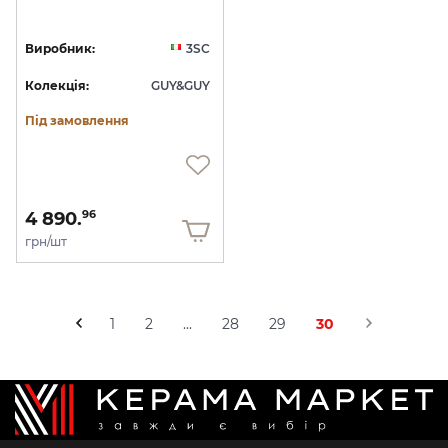
Виробник:
3SC
Колекція:
GUY&GUY
Під замовлення
4 890.
96
грн/шт
1
2
...
28
29
30