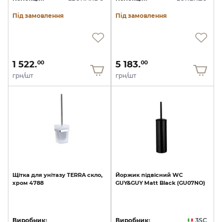
Під замовлення
Під замовлення
1 522.
5 183.
00
00
грн/шт
грн/шт
Щітка
для
унітазу
TERRA
скло,
Йоржик
підвісний
WC
хром
4788
GUY&GUY
Matt
Black
(GU07NO)
Виробник:
Виробник:
3SC