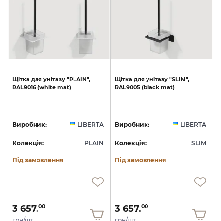
Щітка
для
унітазу
"PLAIN",
Щітка
для
унітазу
"SLIM",
RAL9016
(white
mat)
RAL9005
(black
mat)
Виробник:
LIBERTA
Виробник:
LIBERTA
Колекція:
PLAIN
Колекція:
SLIM
Під замовлення
Під замовлення
3 657.
3 657.
00
00
грн/шт
грн/шт