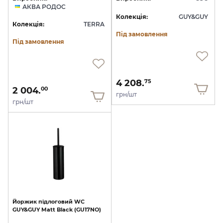
АКВА РОДОС
Колекція:
GUY&GUY
Колекція:
TERRA
Під замовлення
Під замовлення
4 208.
75
2 004.
00
грн/шт
грн/шт
Йоржик
підлоговий
WC
GUY&GUY
Matt
Black
(GU17NO)