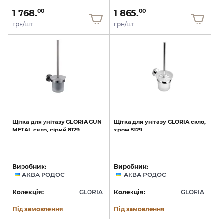
1 768.
1 865.
00
00
грн/шт
грн/шт
Щітка
для
унітазу
GLORIA
GUN
Щітка
для
унітазу
GLORIA
скло,
METAL
скло,
сірий
8129
хром
8129
Виробник:
Виробник:
АКВА РОДОС
АКВА РОДОС
Колекція:
GLORIA
Колекція:
GLORIA
Під замовлення
Під замовлення