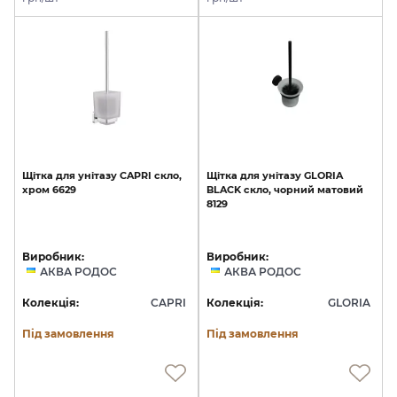
Щітка
для
унітазу
CAPRI
скло,
Щітка
для
унітазу
GLORIA
хром
6629
BLACK
скло,
чорний
матовий
8129
Виробник:
Виробник:
АКВА РОДОС
АКВА РОДОС
Колекція:
CAPRI
Колекція:
GLORIA
Під замовлення
Під замовлення