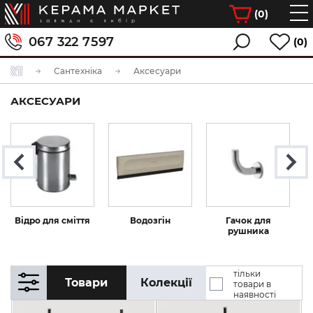
(
0
)
067 322 7597
(0)
Сантехніка
Аксесуари
АКСЕСУАРИ
Відро для сміття
Водозгін
Гачок для
рушника
тільки
Товари
Колекції
товари в
наявності