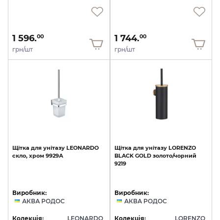
1 596.
1 744.
00
00
грн/шт
грн/шт
Щітка
для
унітазу
LEONARDO
Щітка
для
унітазу
LORENZO
скло,
хром
9929А
BLACK
GOLD
золото/чорний
9219
Виробник:
Виробник:
АКВА РОДОС
АКВА РОДОС
Колекція:
LEONARDO
Колекція:
LORENZO