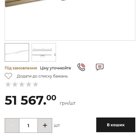
Під замовлення
Ціну уточнюйте
Додати до списку бажань
51 567.
00
грн/шт
шт
В кошик