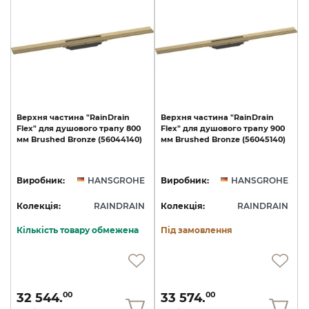
Верхня
частина
"RainDrain
Верхня
частина
"RainDrain
Flex"
для
душового
трапу
800
Flex"
для
душового
трапу
900
мм
Brushed
Bronze
(56044140)
мм
Brushed
Bronze
(56045140)
Виробник:
HANSGROHE
Виробник:
HANSGROHE
Колекція:
RAINDRAIN
Колекція:
RAINDRAIN
Кількість товару обмежена
Під замовлення
32 544.
33 574.
00
00