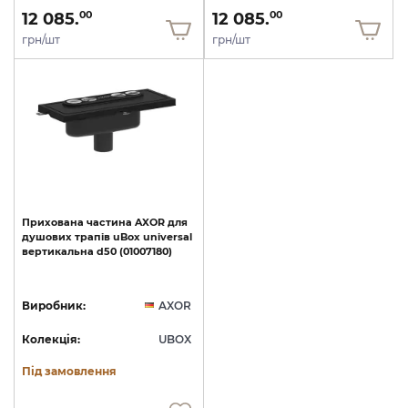
12 085.
12 085.
00
00
грн/шт
грн/шт
Прихована
частина
AXOR
для
душових
трапів
uBox
universal
вертикальна
d50
(01007180)
Виробник:
AXOR
Колекція:
UBOX
Під замовлення