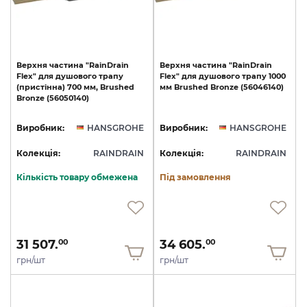
Верхня
частина
"RainDrain
Верхня
частина
"RainDrain
Flex"
для
душового
трапу
Flex"
для
душового
трапу
1000
(пристінна)
700
мм,
Brushed
мм
Brushed
Bronze
(56046140)
Bronze
(56050140)
Виробник:
HANSGROHE
Виробник:
HANSGROHE
Колекція:
RAINDRAIN
Колекція:
RAINDRAIN
Кількість товару обмежена
Під замовлення
31 507.
34 605.
00
00
грн/шт
грн/шт