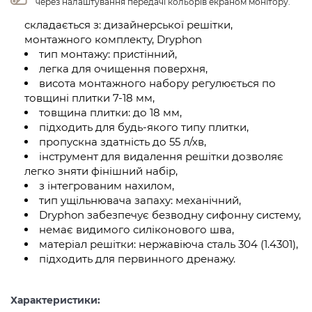
через налаштування передачі кольорів екраном монітору.
складається з: дизайнерської решітки,
монтажного комплекту, Dryphon
тип монтажу: пристінний,
легка для очищення поверхня,
висота монтажного набору регулюється по
товщині плитки 7-18 мм,
товщина плитки: до 18 мм,
підходить для будь-якого типу плитки,
пропускна здатність до 55 л/хв,
інструмент для видалення решітки дозволяє
легко зняти фінішний набір,
з інтегрованим нахилом,
тип ущільнювача запаху: механічний,
Dryphon забезпечує безводну сифонну систему,
немає видимого силіконового шва,
матеріал решітки: нержавіюча сталь 304 (1.4301),
підходить для первинного дренажу.
Характеристики: