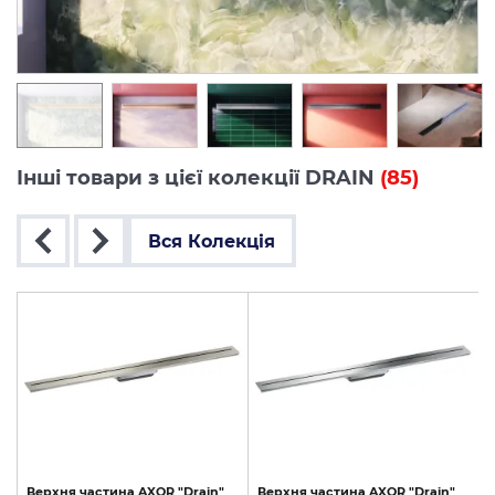
Інші товари з цієї колекції DRAIN
(85)
Вся Колекція
Верхня
частина
AXOR
"Drain"
Верхня
частина
AXOR
"Drain"