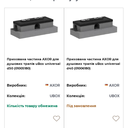
Прихована
частина
AXOR
для
Прихована
частина
AXOR
для
душових
трапів
uBox
universal
душових
трапів
uBox
universal
d50
(01005180)
d40
(01006180)
Виробник:
AXOR
Виробник:
AXOR
Колекція:
UBOX
Колекція:
UBOX
Кількість товару обмежена
Під замовлення