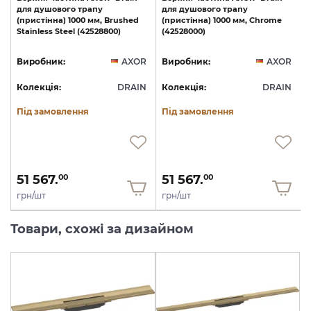
для
душового
трапу
для
душового
трапу
(пристінна)
1000
мм,
Brushed
(пристінна)
1000
мм,
Chrome
Stainless
Steel
(42528800)
(42528000)
R
Виробник:
AXOR
Виробник:
AXOR
N
Колекція:
DRAIN
Колекція:
DRAIN
Під замовлення
Під замовлення
51 567.
51 567.
00
00
грн/шт
грн/шт
Товари, схожі за дизайном