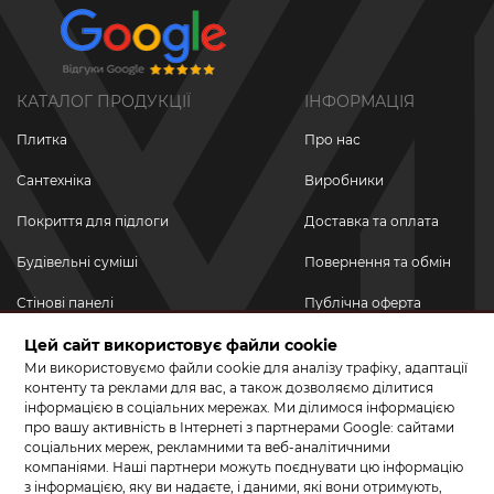
КАТАЛОГ ПРОДУКЦІЇ
ІНФОРМАЦІЯ
Плитка
Про нас
Сантехніка
Виробники
Покриття для підлоги
Доставка та оплата
Будівельні суміші
Повернення та обмін
Стінові панелі
Публічна оферта
Цей сайт використовує файли cookie
Новинки
Політика
конфіденційності
Ми використовуємо файли cookie для аналізу трафіку, адаптації
Акційні товари
контенту та реклами для вас, а також дозволяємо ділитися
інформацією в соціальних мережах. Ми ділимося інформацією
Акції/Знижки
про вашу активність в Інтернеті з партнерами Google: сайтами
соціальних мереж, рекламними та веб-аналітичними
ПРИЄДНУЙТЕСЬ ДО НАС У СОЦМЕРЕЖАХ
компаніями. Наші партнери можуть поєднувати цю інформацію
з інформацією, яку ви надаєте, і даними, які вони отримують,