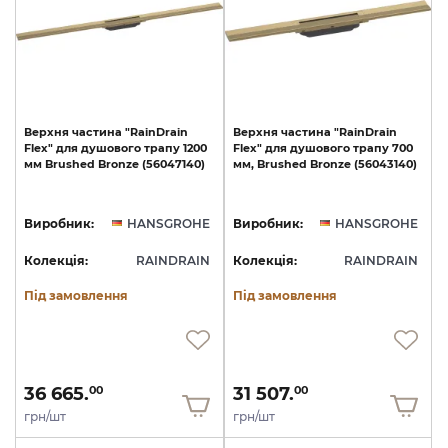
Верхня
частина
"RainDrain
Верхня
частина
"RainDrain
Flex"
для
душового
трапу
1200
Flex"
для
душового
трапу
700
мм
Brushed
Bronze
(56047140)
мм,
Brushed
Bronze
(56043140)
Виробник:
HANSGROHE
Виробник:
HANSGROHE
Колекція:
RAINDRAIN
Колекція:
RAINDRAIN
Під замовлення
Під замовлення
36 665.
31 507.
00
00
грн/шт
грн/шт