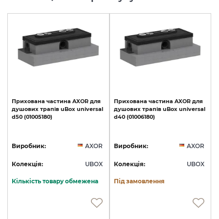
Прихована
частина
AXOR
для
Прихована
частина
AXOR
для
душових
трапів
uBox
universal
душових
трапів
uBox
universal
d50
(01005180)
d40
(01006180)
Виробник:
AXOR
Виробник:
AXOR
Колекція:
UBOX
Колекція:
UBOX
Кількість товару обмежена
Під замовлення