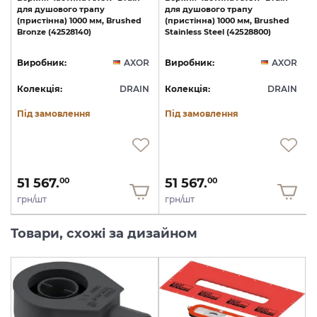
для
душового
трапу
для
душового
трапу
(пристінна)
1000
мм,
Brushed
(пристінна)
1000
мм,
Brushed
Bronze
(42528140)
Stainless
Steel
(42528800)
R
Виробник:
AXOR
Виробник:
AXOR
N
Колекція:
DRAIN
Колекція:
DRAIN
Під замовлення
Під замовлення
51 567.
51 567.
00
00
грн/шт
грн/шт
Товари, схожі за дизайном