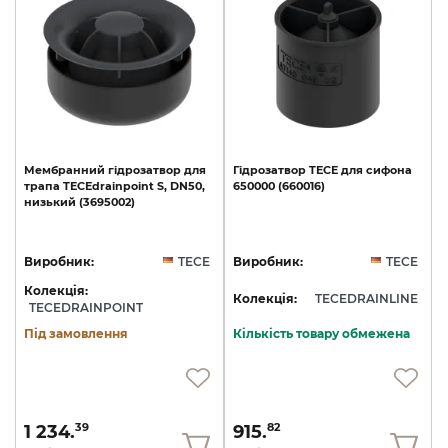
Мембранний
гідрозатвор
для
Гідрозатвор
TECE
для
сифона
трапа
TECEdrainpoint
S,
DN50,
650000
(660016)
низький
(3695002)
Виробник:
TECE
Виробник:
TECE
Колекція:
Колекція:
TECEDRAINLINE
TECEDRAINPOINT
Під замовлення
Кількість товару обмежена
1 234.
915.
39
82