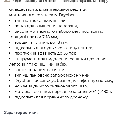
через налаштування передачі кольорів екраном монітору.
складається з: дизайнерської решітки,
монтажного комплекту, Dryphon
тип монтажу: пристінний,
легка для очищення поверхня,
висота монтажного набору регулюється по
товщині плитки 7-18 мм,
товщина плитки: до 18 мм,
підходить для будь-якого типу плитки,
пропускна здатність до 55 л/хв,
інструмент для видалення решітки дозволяє
легко зняти фінішний набір,
з інтегрованим нахилом,
тип ущільнювача запаху: механічний,
Dryphon забезпечує безводну сифонну систему,
немає видимого силіконового шва,
матеріал решітки: нержавіюча сталь 304 (1.4301),
підходить для первинного дренажу.
Характеристики: