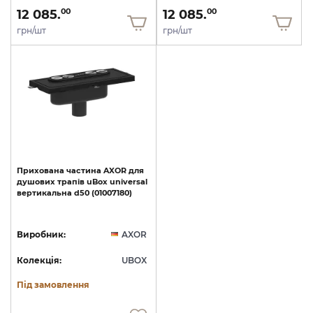
12 085.
12 085.
00
00
грн/шт
грн/шт
Прихована
частина
AXOR
для
душових
трапів
uBox
universal
вертикальна
d50
(01007180)
Виробник:
AXOR
Колекція:
UBOX
Під замовлення