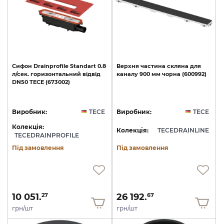
Cифон
Drainprofile
Standart
0.8
Верхня
частина
скляна
для
л/сек.
горизонтальний
відвід
каналу
900
мм
чорна
(600992)
DN50
TECE
(673002)
Виробник:
TECE
Виробник:
TECE
Колекція:
Колекція:
TECEDRAINLINE
TECEDRAINPROFILE
Під замовлення
Під замовлення
10 051.
26 192.
27
67
грн/шт
грн/шт