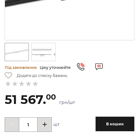
Під замовлення
Ціну уточнюйте
Додати до списку бажань
51 567.
00
грн/шт
шт
В кошик