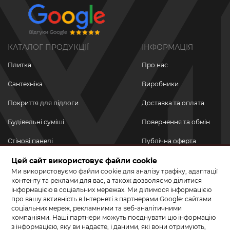
КАТАЛОГ ПРОДУКЦІЇ
ІНФОРМАЦІЯ
Плитка
Про нас
Сантехніка
Виробники
Покриття для підлоги
Доставка та оплата
Будівельні суміші
Повернення та обмін
Стінові панелі
Публічна оферта
Цей сайт використовує файли cookie
Новинки
Політика
конфіденційності
Ми використовуємо файли cookie для аналізу трафіку, адаптації
Акційні товари
контенту та реклами для вас, а також дозволяємо ділитися
інформацією в соціальних мережах. Ми ділимося інформацією
Акції/Знижки
про вашу активність в Інтернеті з партнерами Google: сайтами
соціальних мереж, рекламними та веб-аналітичними
ПРИЄДНУЙТЕСЬ ДО НАС У СОЦМЕРЕЖАХ
компаніями. Наші партнери можуть поєднувати цю інформацію
з інформацією, яку ви надаєте, і даними, які вони отримують,