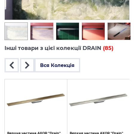
Інші товари з цієї колекції DRAIN
(85)
Вся Колекція
Верхня
частина
AXOR
"Drain"
Верхня
частина
AXOR
"Drain"