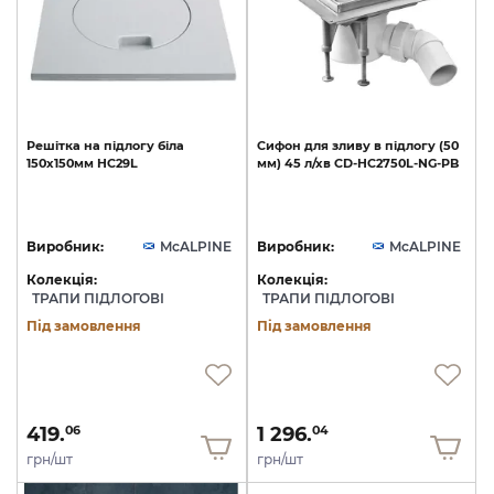
Решітка
на
підлогу
біла
Сифон
для
зливу
в
підлогу
(50
150х150мм
HC29L
мм)
45
л/хв
CD-HC2750L-NG-PB
Виробник:
McALPINE
Виробник:
McALPINE
Колекція:
Колекція:
ТРАПИ ПІДЛОГОВІ
ТРАПИ ПІДЛОГОВІ
Під замовлення
Під замовлення
419.
1 296.
06
04
грн/шт
грн/шт