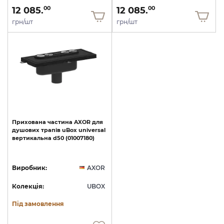
12 085.
12 085.
00
00
грн/шт
грн/шт
Прихована
частина
AXOR
для
душових
трапів
uBox
universal
вертикальна
d50
(01007180)
Виробник:
AXOR
Колекція:
UBOX
Під замовлення