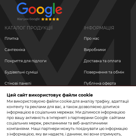
КАТАЛОГ ПРОДУКЦІЇ
ІНФОРМАЦІЯ
Плитка
Про нас
Сантехніка
Виробники
Покриття для підлоги
Доставка та оплата
Будівельні суміші
Повернення та обмін
Стінові панелі
Публічна оферта
Цей сайт використовує файли cookie
Новинки
Політика
конфіденційності
Ми використовуємо файли cookie для аналізу трафіку, адаптації
Акційні товари
контенту та реклами для вас, а також дозволяємо ділитися
інформацією в соціальних мережах. Ми ділимося інформацією
Акції/Знижки
про вашу активність в Інтернеті з партнерами Google: сайтами
соціальних мереж, рекламними та веб-аналітичними
ПРИЄДНУЙТЕСЬ ДО НАС У СОЦМЕРЕЖАХ
компаніями. Наші партнери можуть поєднувати цю інформацію
з інформацією, яку ви надаєте, і даними, які вони отримують,