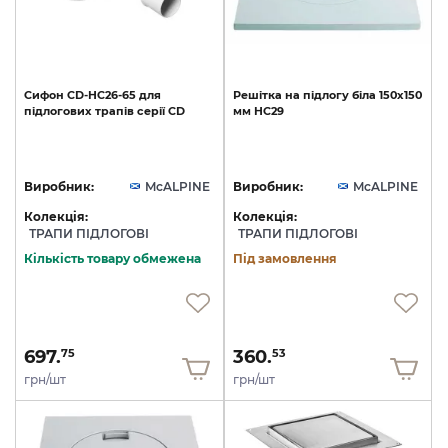
Сифон
CD-HC26-65
для
Решітка
на
підлогу
біла
150х150
підлогових
трапів
серії
СD
мм
HC29
Виробник:
McALPINE
Виробник:
McALPINE
Колекція:
Колекція:
ТРАПИ ПІДЛОГОВІ
ТРАПИ ПІДЛОГОВІ
Кількість товару обмежена
Під замовлення
697.
360.
75
53
грн/шт
грн/шт