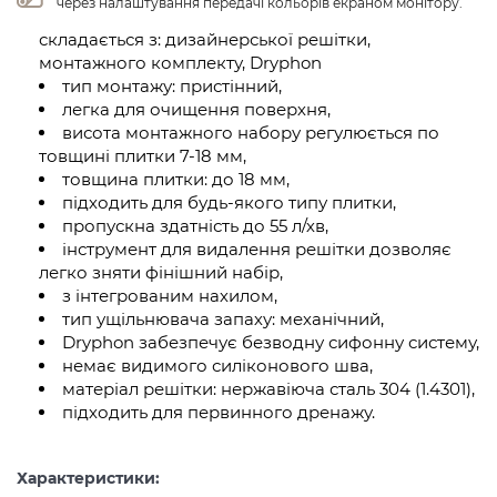
через налаштування передачі кольорів екраном монітору.
складається з: дизайнерської решітки,
монтажного комплекту, Dryphon
тип монтажу: пристінний,
легка для очищення поверхня,
висота монтажного набору регулюється по
товщині плитки 7-18 мм,
товщина плитки: до 18 мм,
підходить для будь-якого типу плитки,
пропускна здатність до 55 л/хв,
інструмент для видалення решітки дозволяє
легко зняти фінішний набір,
з інтегрованим нахилом,
тип ущільнювача запаху: механічний,
Dryphon забезпечує безводну сифонну систему,
немає видимого силіконового шва,
матеріал решітки: нержавіюча сталь 304 (1.4301),
підходить для первинного дренажу.
Характеристики: