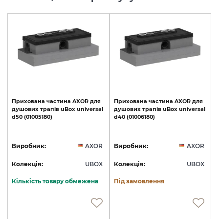
Прихована
частина
AXOR
для
Прихована
частина
AXOR
для
душових
трапів
uBox
universal
душових
трапів
uBox
universal
d50
(01005180)
d40
(01006180)
Виробник:
AXOR
Виробник:
AXOR
Колекція:
UBOX
Колекція:
UBOX
Кількість товару обмежена
Під замовлення