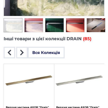
Інші товари з цієї колекції DRAIN
(85)
Вся Колекція
Верхня
частина
AXOR
"Drain"
Верхня
частина
AXOR
"Drain"