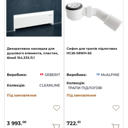
Декоративна
накладка
для
Сифон
для
трапів
підлогових
душового
елемента,
пластик,
HC26-58WH-65
білий
154.335.11.1
Виробник:
GEBERIT
Виробник:
McALPINE
Колекція:
Колекція:
CLEANLINE
ТРАПИ ПІДЛОГОВІ
Під замовлення
Під замовлення
3 993.
722.
00
61