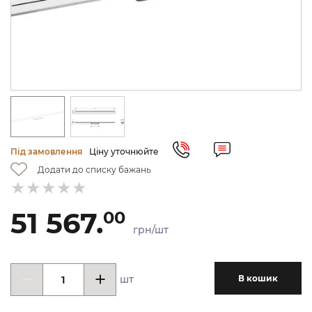
Під замовлення
Ціну уточнюйте
Додати до списку бажань
51 567.
00
грн/шт
шт
В кошик