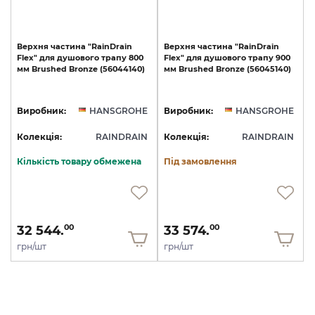
Верхня
частина
"RainDrain
Верхня
частина
"RainDrain
Flex"
для
душового
трапу
800
Flex"
для
душового
трапу
900
мм
Brushed
Bronze
(56044140)
мм
Brushed
Bronze
(56045140)
Виробник:
HANSGROHE
Виробник:
HANSGROHE
Колекція:
RAINDRAIN
Колекція:
RAINDRAIN
Кількість товару обмежена
Під замовлення
32 544.
33 574.
00
00
грн/шт
грн/шт