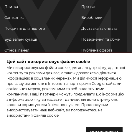
Плитка
Про нас
Сантехніка
Виробники
Покриття для підлоги
Доставка та оплата
Будівельні суміші
Повернення та обмін
Стінові панелі
Публічна оферта
Цей сайт використовує файли cookie
Новинки
Політика
конфіденційності
Ми використовуємо файли cookie для аналізу трафіку, адаптації
Акційні товари
контенту та реклами для вас, а також дозволяємо ділитися
інформацією в соціальних мережах. Ми ділимося інформацією
Акції/Знижки
про вашу активність в Інтернеті з партнерами Google: сайтами
соціальних мереж, рекламними та веб-аналітичними
ПРИЄДНУЙТЕСЬ ДО НАС У СОЦМЕРЕЖАХ
компаніями. Наші партнери можуть поєднувати цю інформацію
з інформацією, яку ви надаєте, і даними, які вони отримують,
коли ви користуєтеся їхніми послугами. Продовжуючи
використовувати наш веб-сайт, ви погоджуєтесь на
використання файлів cookie.
© 2026 КЕРАМА МАРКЕТ. Салон плитки, сантехніки, ламінату та
паркетної дошки.