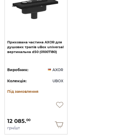
Прихована
частина
AXOR
для
душових
трапів
uBox
universal
вертикальна
d50
(01007180)
Виробник:
AXOR
Колекція:
UBOX
Під замовлення
12 085.
00
грн/шт