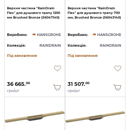
Верхня
частина
"RainDrain
Верхня
частина
"RainDrain
Flex"
для
душового
трапу
1200
Flex"
для
душового
трапу
700
мм
Brushed
Bronze
(56047140)
мм,
Brushed
Bronze
(56043140)
Виробник:
HANSGROHE
Виробник:
HANSGROHE
Колекція:
RAINDRAIN
Колекція:
RAINDRAIN
Під замовлення
Під замовлення
36 665.
31 507.
00
00
грн/шт
грн/шт