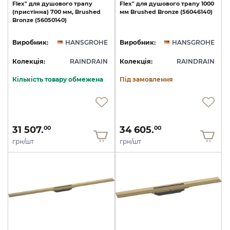
Flex"
для
душового
трапу
Flex"
для
душового
трапу
1000
(пристінна)
700
мм,
Brushed
мм
Brushed
Bronze
(56046140)
Bronze
(56050140)
Виробник:
HANSGROHE
Виробник:
HANSGROHE
Колекція:
RAINDRAIN
Колекція:
RAINDRAIN
Кількість товару обмежена
Під замовлення
31 507.
34 605.
00
00
грн/шт
грн/шт