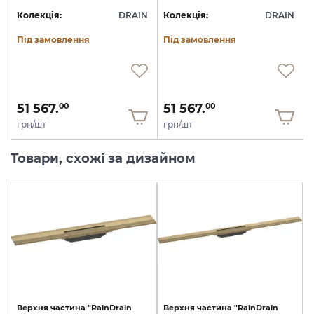
N
Колекція:
DRAIN
Колекція:
DRAIN
Під замовлення
Під замовлення
51 567.
51 567.
00
00
грн/шт
грн/шт
Товари, схожі за дизайном
Верхня
частина
"RainDrain
Верхня
частина
"RainDrain