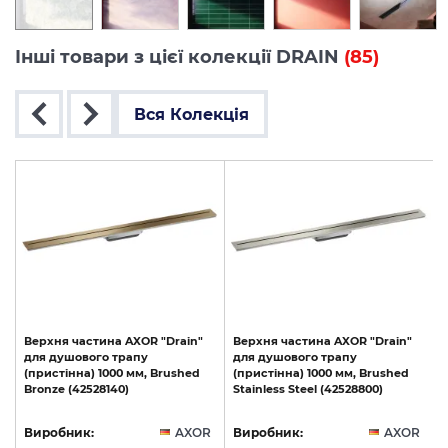
Інші товари з цієї колекції DRAIN
(85)
Вся Колекція
Верхня
частина
AXOR
"Drain"
Верхня
частина
AXOR
"Drain"
для
душового
трапу
для
душового
трапу
(пристінна)
1000
мм,
Brushed
(пристінна)
1000
мм,
Brushed
Bronze
(42528140)
Stainless
Steel
(42528800)
R
Виробник:
AXOR
Виробник:
AXOR