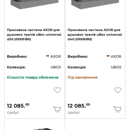
Прихована
частина
AXOR
для
Прихована
частина
AXOR
для
душових
трапів
uBox
universal
душових
трапів
uBox
universal
d50
(01005180)
d40
(01006180)
Виробник:
AXOR
Виробник:
AXOR
Колекція:
UBOX
Колекція:
UBOX
Кількість товару обмежена
Під замовлення
12 085.
12 085.
00
00
грн/шт
грн/шт