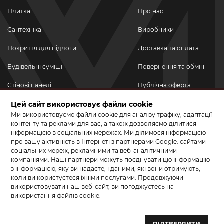
Плитка
Про нас
Сантехніка
Виробники
Покриття для підлоги
Доставка та оплата
Будівельні суміші
Повернення та обмін
Стінові панелі
Публічна оферта
Цей сайт використовує файли cookie
Новинки
Політика
конфіденційності
Ми використовуємо файли cookie для аналізу трафіку, адаптації
Акційні товари
контенту та реклами для вас, а також дозволяємо ділитися
інформацією в соціальних мережах. Ми ділимося інформацією
Акції/Знижки
про вашу активність в Інтернеті з партнерами Google: сайтами
соціальних мереж, рекламними та веб-аналітичними
ПРИЄДНУЙТЕСЬ ДО НАС У СОЦМЕРЕЖАХ
компаніями. Наші партнери можуть поєднувати цю інформацію
з інформацією, яку ви надаєте, і даними, які вони отримують,
коли ви користуєтеся їхніми послугами. Продовжуючи
використовувати наш веб-сайт, ви погоджуєтесь на
використання файлів cookie.
© 2026 КЕРАМА МАРКЕТ. Салон плитки, сантехніки, ламінату та
паркетної дошки.