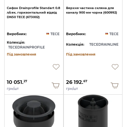
Cифон
Drainprofile
Standart
0.8
Верхня
частина
скляна
для
л/сек.
горизонтальний
відвід
каналу
900
мм
чорна
(600992)
DN50
TECE
(673002)
Виробник:
TECE
Виробник:
TECE
Колекція:
Колекція:
TECEDRAINLINE
TECEDRAINPROFILE
Під замовлення
Під замовлення
10 051.
26 192.
27
67
грн/шт
грн/шт