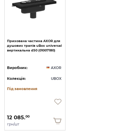
Прихована
частина
AXOR
для
душових
трапів
uBox
universal
вертикальна
d50
(01007180)
Виробник:
AXOR
Колекція:
UBOX
Під замовлення
12 085.
00
грн/шт