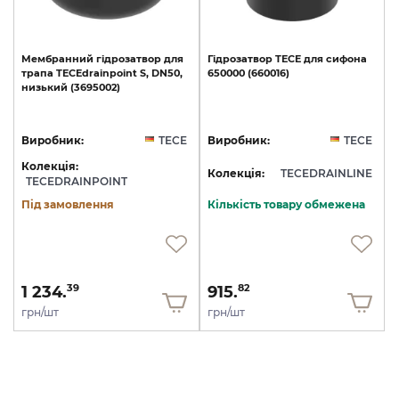
Мембранний
гідрозатвор
для
Гідрозатвор
TECE
для
сифона
трапа
TECEdrainpoint
S,
DN50,
650000
(660016)
низький
(3695002)
Виробник:
TECE
Виробник:
TECE
Колекція:
Колекція:
TECEDRAINLINE
TECEDRAINPOINT
Під замовлення
Кількість товару обмежена
1 234.
915.
39
82
грн/шт
грн/шт