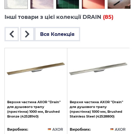
Інші товари з цієї колекції DRAIN
(85)
Вся Колекція
Верхня
частина
AXOR
"Drain"
Верхня
частина
AXOR
"Drain"
для
душового
трапу
для
душового
трапу
(пристінна)
1000
мм,
Brushed
(пристінна)
1000
мм,
Brushed
Bronze
(42528140)
Stainless
Steel
(42528800)
R
Виробник:
AXOR
Виробник:
AXOR