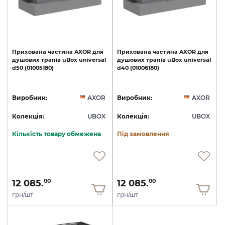
Прихована
частина
AXOR
для
Прихована
частина
AXOR
для
душових
трапів
uBox
universal
душових
трапів
uBox
universal
d50
(01005180)
d40
(01006180)
Виробник:
AXOR
Виробник:
AXOR
Колекція:
UBOX
Колекція:
UBOX
Кількість товару обмежена
Під замовлення
12 085.
12 085.
00
00
грн/шт
грн/шт