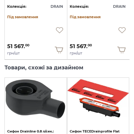
N
Колекція:
DRAIN
Колекція:
DRAIN
Під замовлення
Під замовлення
51 567.
51 567.
00
00
грн/шт
грн/шт
Товари, схожі за дизайном
Cифон
Drainline
0.8
л/сек.:
Cифон
TECEDrainprofile
Flat