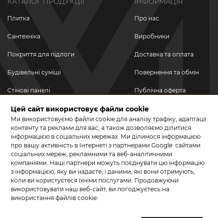
КАТАЛОГ ПРОДУКЦІЇ
ІНФОРМАЦІЯ
Плитка
Про нас
Сантехніка
Виробники
Покриття для підлоги
Доставка та оплата
Будівельні суміші
Повернення та обмін
Стінові панелі
Публічна оферта
Новинки
Цей сайт використовує файли cookie
Політика
конфіденційності
Ми використовуємо файли cookie для аналізу трафіку, адаптації
Акційні товари
контенту та реклами для вас, а також дозволяємо ділитися
інформацією в соціальних мережах. Ми ділимося інформацією
Акції/Знижки
про вашу активність в Інтернеті з партнерами Google: сайтами
соціальних мереж, рекламними та веб-аналітичними
ПРИЄДНУЙТЕСЬ ДО НАС У СОЦМЕРЕЖАХ
компаніями. Наші партнери можуть поєднувати цю інформацію
з інформацією, яку ви надаєте, і даними, які вони отримують,
коли ви користуєтеся їхніми послугами. Продовжуючи
використовувати наш веб-сайт, ви погоджуєтесь на
використання файлів cookie.
© 2026 КЕРАМА МАРКЕТ. Салон плитки, сантехніки, ламінату та