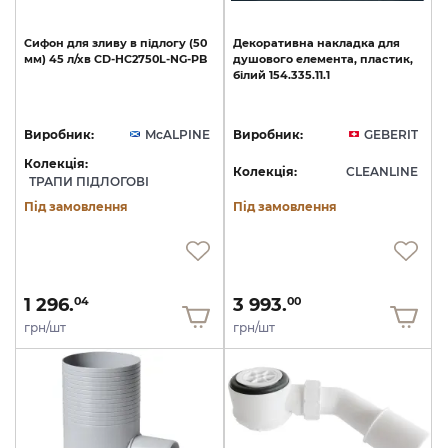
Сифон
для
зливу
в
підлогу
(50
Декоративна
накладка
для
мм)
45
л/хв
CD-HC2750L-NG-PB
душового
елемента,
пластик,
білий
154.335.11.1
Виробник:
McALPINE
Виробник:
GEBERIT
Колекція:
Колекція:
CLEANLINE
ТРАПИ ПІДЛОГОВІ
Під замовлення
Під замовлення
1 296.
3 993.
04
00
грн/шт
грн/шт