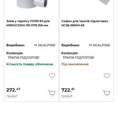
Злив
у
підлогу
FD110-50
для
Сифон
для
трапів
підлогових
MRFGC3SSV-110
H78-158
мм
HC26-58WH-65
Виробник:
McALPINE
Виробник:
McALPINE
Колекція:
Колекція:
ТРАПИ ПІДЛОГОВІ
ТРАПИ ПІДЛОГОВІ
Кількість товару обмежена
Під замовлення
272.
722.
47
61
грн/шт
грн/шт