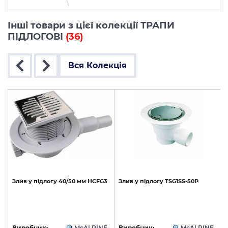
Інші товари з цієї колекції ТРАПИ
ПІДЛОГОВІ
(36)
Вся Колекція
Злив
у
підлогу
40/50
мм
HCFG3
Злив
у
підлогу
TSG1SS-50P
E
Виробник:
McALPINE
Виробник:
McALPINE