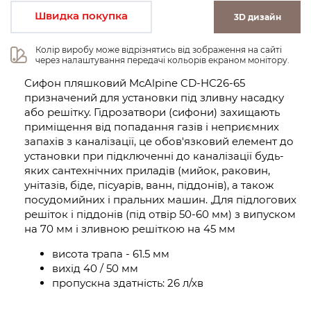
Швидка покупка
3D дизайн
Колір виробу може відрізнятись від зображення на сайті 
через налаштування передачі кольорів екраном монітору.
Сифон пляшковий McAlpine CD-HC26-65
призначений для установки під зливну насадку
або решітку. Гідрозатвори (сифони) захищають
приміщення від попадання газів і неприємних
запахів з каналізації, це обов'язковий елемент до
установки при підключенні до каналізації будь-
яких сантехнічних приладів (мийок, раковин,
унітазів, біде, пісуарів, ванн, піддонів), а також
посудомийних і пральних машин. ,Для підлогових
решіток і піддонів (під отвір 50-60 мм) з випуском
на 70 мм і зливною решіткою на 45 мм
висота трапа - 61.5 мм
вихід 40 / 50 мм
пропускна здатність: 26 л/хв