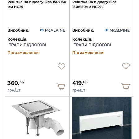
Решітка
на
підлогу
біла
150х150
Решітка
на
підлогу
біла
мм
HC29
150х150мм
HC29L
Виробник:
McALPINE
Виробник:
McALPINE
Колекція:
Колекція:
ТРАПИ ПІДЛОГОВІ
ТРАПИ ПІДЛОГОВІ
Під замовлення
Під замовлення
360.
419.
53
06
грн/шт
грн/шт