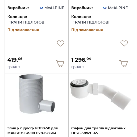
Виробник:
McALPINE
Виробник:
McALPINE
Колекція:
Колекція:
ТРАПИ ПІДЛОГОВІ
ТРАПИ ПІДЛОГОВІ
Під замовлення
Під замовлення
419.
1 296.
06
04
грн/шт
грн/шт
Злив
у
підлогу
FD110-50
для
Сифон
для
трапів
підлогових
MRFGC3SSV-110
H78-158
мм
HC26-58WH-65