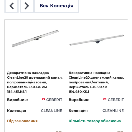
Вся Колекція
,
Декоративна накладка
Декоративна накладка
CleanLine20 дренажний канал,
CleanLine20 дренажний канал,
полірований/матовий,
полірований/матовий,
нерж.сталь L30-130 см
нерж.сталь L30-90 см
154.451.KS.1
154.450.KS.1
T
Виробник:
GEBERIT
Виробник:
GEBERIT
E
Колекція:
CLEANLINE
Колекція:
CLEANLINE
Під замовлення
Кількість товару обмежена