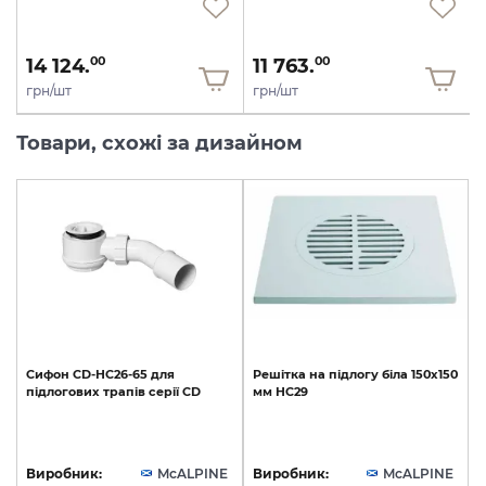
14 124.
11 763.
00
00
грн/шт
грн/шт
Товари, схожі за дизайном
Сифон
CD-HC26-65
для
Решітка
на
підлогу
біла
150х150
підлогових
трапів
серії
СD
мм
HC29
Виробник:
McALPINE
Виробник:
McALPINE