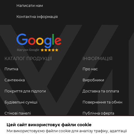
Написати нам
Контактна інформація
КАТАЛОГ ПРОДУКЦІЇ
ІНФОРМАЦІЯ
Плитка
Про нас
Сантехніка
Виробники
Покриття для підлоги
Доставка та оплата
Будівельні суміші
Повернення та обмін
Стінові панелі
Публічна оферта
Цей сайт використовує файли cookie
Новинки
Політика
конфіденційності
Ми використовуємо файли cookie для аналізу трафіку, адаптації