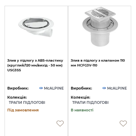
Злив
у
підлогу
з
ABS-пластику
Злив
в
підлогу
з
клапаном
110
(круглий/120
мм/вихід
-
50
мм)
мм
HCFG3V-110
USG3SS
Виробник:
McALPINE
Виробник:
McALPINE
Колекція:
Колекція:
ТРАПИ ПІДЛОГОВІ
ТРАПИ ПІДЛОГОВІ
Під замовлення
В наявності