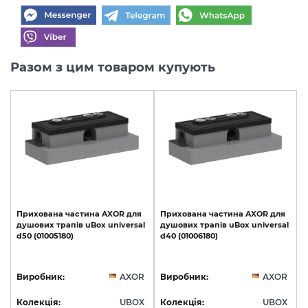
Разом з цим товаром купують
Прихована
частина
AXOR
для
Прихована
частина
AXOR
для
душових
трапів
uBox
universal
душових
трапів
uBox
universal
d50
(01005180)
d40
(01006180)
Виробник:
AXOR
Виробник:
AXOR
Колекція:
UBOX
Колекція:
UBOX