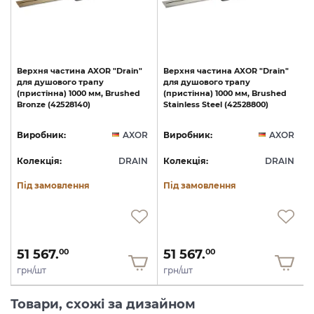
Верхня
частина
AXOR
"Drain"
Верхня
частина
AXOR
"Drain"
для
душового
трапу
для
душового
трапу
(пристінна)
1000
мм,
Brushed
(пристінна)
1000
мм,
Brushed
Bronze
(42528140)
Stainless
Steel
(42528800)
R
Виробник:
AXOR
Виробник:
AXOR
N
Колекція:
DRAIN
Колекція:
DRAIN
Під замовлення
Під замовлення
51 567.
51 567.
00
00
грн/шт
грн/шт
Товари, схожі за дизайном