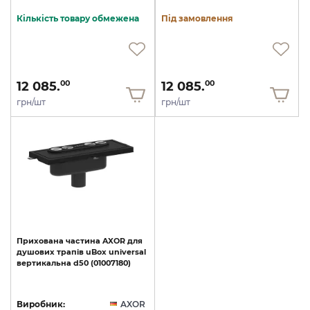
Кількість товару обмежена
Під замовлення
12 085.
12 085.
00
00
грн/шт
грн/шт
Прихована
частина
AXOR
для
душових
трапів
uBox
universal
вертикальна
d50
(01007180)
Виробник:
AXOR