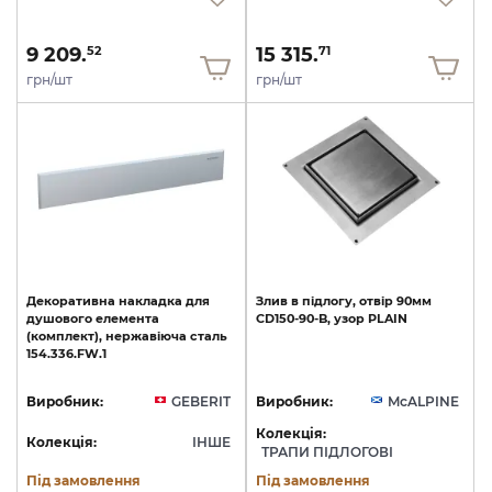
9 209.
15 315.
52
71
грн/шт
грн/шт
Декоративна
накладка
для
Злив
в
підлогу,
отвір
90мм
душового
елемента
CD150-90-B,
узор
PLAIN
(комплект),
нержавіюча
сталь
154.336.FW.1
Виробник:
GEBERIT
Виробник:
McALPINE
Колекція:
Колекція:
ІНШЕ
ТРАПИ ПІДЛОГОВІ
Під замовлення
Під замовлення