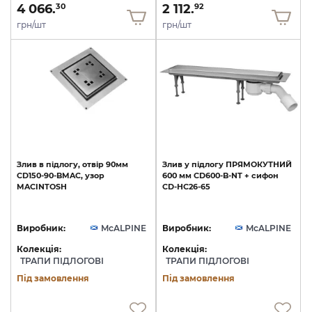
4 066.
2 112.
30
92
грн/шт
грн/шт
Злив
в
підлогу,
отвір
90мм
Злив
у
підлогу
ПРЯМОКУТНИЙ
CD150-90-BMAC,
узор
600
мм
CD600-B-NT
+
сифон
MACINTOSH
CD-HC26-65
Виробник:
McALPINE
Виробник:
McALPINE
Колекція:
Колекція:
ТРАПИ ПІДЛОГОВІ
ТРАПИ ПІДЛОГОВІ
Під замовлення
Під замовлення