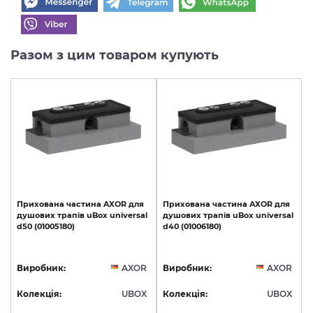
Разом з цим товаром купують
Прихована
частина
AXOR
для
Прихована
частина
AXOR
для
душових
трапів
uBox
universal
душових
трапів
uBox
universal
d50
(01005180)
d40
(01006180)
Виробник:
AXOR
Виробник:
AXOR
Колекція:
UBOX
Колекція:
UBOX