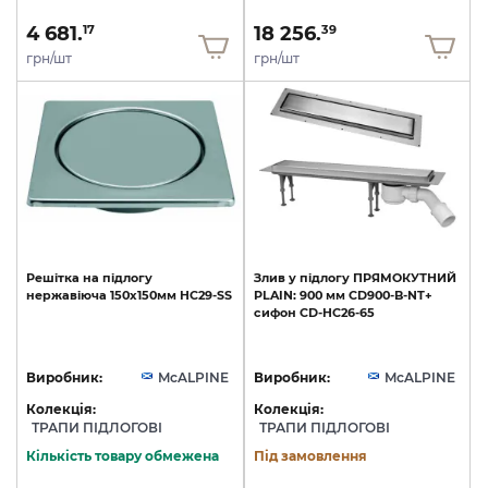
4 681.
18 256.
17
39
грн/шт
грн/шт
Решітка
на
підлогу
Злив
у
підлогу
ПРЯМОКУТНИЙ
нержавіюча
150х150мм
HC29-SS
PLAIN:
900
мм
CD900-B-NT+
сифон
CD-HC26-65
Виробник:
McALPINE
Виробник:
McALPINE
Колекція:
Колекція:
ТРАПИ ПІДЛОГОВІ
ТРАПИ ПІДЛОГОВІ
Кількість товару обмежена
Під замовлення