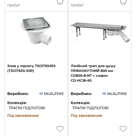
грн/шт
грн/шт
Злив
у
підлогу
TSG1Т650SS
Лінійний
трап
для
душу
(TSG1T6SS-50P)
ПРЯМОКУТНИЙ
800
мм
CD800-B-NT
+
сифон
CD-HC26-65
Виробник:
McALPINE
Виробник:
McALPINE
Колекція:
Колекція:
ТРАПИ ПІДЛОГОВІ
ТРАПИ ПІДЛОГОВІ
Під замовлення
Під замовлення