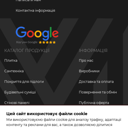
Контактна інформація
КАТАЛОГ ПРОДУКЦІЇ
ІНФОРМАЦІЯ
Плитка
Про нас
Сантехніка
Виробники
Покриття для підлоги
Доставка та оплата
Будівельні суміші
Повернення та обмін
Стінові панелі
Публічна оферта
Цей сайт використовує файли cookie
Новинки
Політика
конфіденційності
Ми використовуємо файли cookie для аналізу трафіку, адаптації
Акційні товари
контенту та реклами для вас, а також дозволяємо ділитися