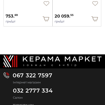
753.
20 059.
69
55
грн/шт
грн/шт
067 322 7597
Інтернет магазин
032 2777 334
Салон
Написати нам