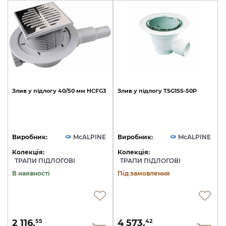
Злив
у
підлогу
40/50
мм
HCFG3
Злив
у
підлогу
TSG1SS-50P
Виробник:
McALPINE
Виробник:
McALPINE
Колекція:
Колекція:
ТРАПИ ПІДЛОГОВІ
ТРАПИ ПІДЛОГОВІ
В наявності
Під замовлення
2 116.
4 573.
55
42