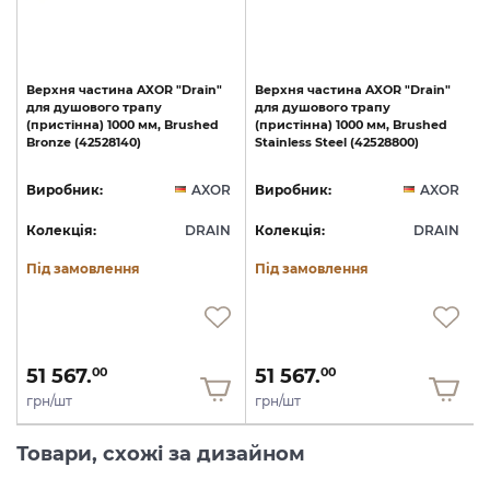
Верхня
частина
AXOR
"Drain"
Верхня
частина
AXOR
"Drain"
для
душового
трапу
для
душового
трапу
(пристінна)
1000
мм,
Brushed
(пристінна)
1000
мм,
Brushed
Bronze
(42528140)
Stainless
Steel
(42528800)
R
Виробник:
AXOR
Виробник:
AXOR
N
Колекція:
DRAIN
Колекція:
DRAIN
Під замовлення
Під замовлення
51 567.
51 567.
00
00
грн/шт
грн/шт
Товари, схожі за дизайном