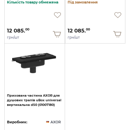
Кількість товару обмежена
Під замовлення
12 085.
12 085.
00
00
грн/шт
грн/шт
Прихована
частина
AXOR
для
душових
трапів
uBox
universal
вертикальна
d50
(01007180)
Виробник:
AXOR