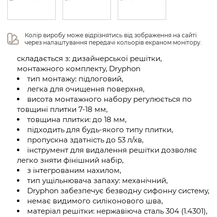
Колір виробу може відрізнятись від зображення на сайті 
через налаштування передачі кольорів екраном монітору.
складається з: дизайнерської решітки,
монтажного комплекту, Dryphon
тип монтажу: підлоговий,
легка для очищення поверхня,
висота монтажного набору регулюється по
товщині плитки 7-18 мм,
товщина плитки: до 18 мм,
підходить для будь-якого типу плитки,
пропускна здатність до 53 л/хв,
інструмент для видалення решітки дозволяє
легко зняти фінішний набір,
з інтегрованим нахилом,
тип ущільнювача запаху: механічний,
Dryphon забезпечує безводну сифонну систему,
немає видимого силіконового шва,
матеріал решітки: нержавіюча сталь 304 (1.4301),