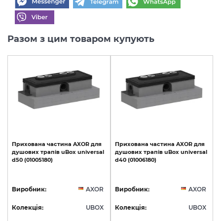
Разом з цим товаром купують
Прихована
частина
AXOR
для
Прихована
частина
AXOR
для
душових
трапів
uBox
universal
душових
трапів
uBox
universal
d50
(01005180)
d40
(01006180)
Виробник:
AXOR
Виробник:
AXOR
Колекція:
UBOX
Колекція:
UBOX