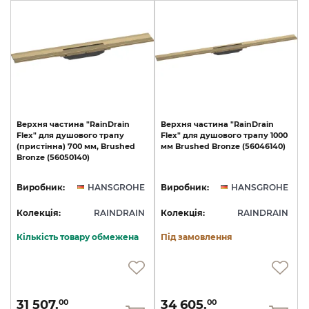
Верхня
частина
"RainDrain
Верхня
частина
"RainDrain
Flex"
для
душового
трапу
Flex"
для
душового
трапу
1000
(пристінна)
700
мм,
Brushed
мм
Brushed
Bronze
(56046140)
Bronze
(56050140)
Виробник:
HANSGROHE
Виробник:
HANSGROHE
Колекція:
RAINDRAIN
Колекція:
RAINDRAIN
Кількість товару обмежена
Під замовлення
31 507.
34 605.
00
00