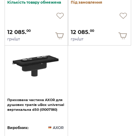
Кількість товару обмежена
Під замовлення
12 085.
12 085.
00
00
грн/шт
грн/шт
Прихована
частина
AXOR
для
душових
трапів
uBox
universal
вертикальна
d50
(01007180)
Виробник:
AXOR