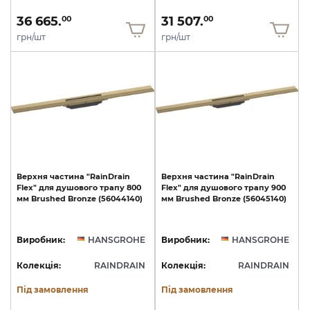
36 665.
31 507.
00
00
грн/шт
грн/шт
Верхня
частина
"RainDrain
Верхня
частина
"RainDrain
Flex"
для
душового
трапу
800
Flex"
для
душового
трапу
900
мм
Brushed
Bronze
(56044140)
мм
Brushed
Bronze
(56045140)
Виробник:
HANSGROHE
Виробник:
HANSGROHE
Колекція:
RAINDRAIN
Колекція:
RAINDRAIN
Під замовлення
Під замовлення