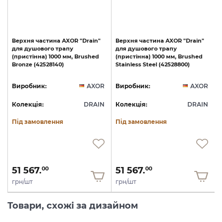
Верхня
частина
AXOR
"Drain"
Верхня
частина
AXOR
"Drain"
для
душового
трапу
для
душового
трапу
(пристінна)
1000
мм,
Brushed
(пристінна)
1000
мм,
Brushed
Bronze
(42528140)
Stainless
Steel
(42528800)
R
Виробник:
AXOR
Виробник:
AXOR
N
Колекція:
DRAIN
Колекція:
DRAIN
Під замовлення
Під замовлення
51 567.
51 567.
00
00
грн/шт
грн/шт
Товари, схожі за дизайном