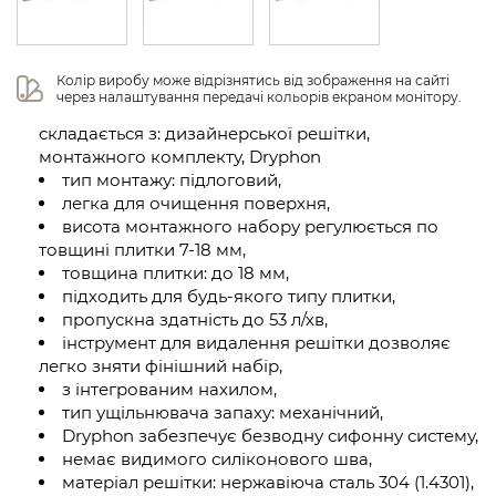
Колір виробу може відрізнятись від зображення на сайті 
через налаштування передачі кольорів екраном монітору.
складається з: дизайнерської решітки,
монтажного комплекту, Dryphon
тип монтажу: підлоговий,
легка для очищення поверхня,
висота монтажного набору регулюється по
товщині плитки 7-18 мм,
товщина плитки: до 18 мм,
підходить для будь-якого типу плитки,
пропускна здатність до 53 л/хв,
інструмент для видалення решітки дозволяє
легко зняти фінішний набір,
з інтегрованим нахилом,
тип ущільнювача запаху: механічний,
Dryphon забезпечує безводну сифонну систему,
немає видимого силіконового шва,
матеріал решітки: нержавіюча сталь 304 (1.4301),