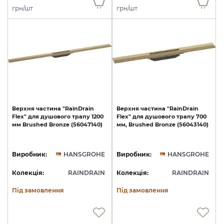
грн/шт
грн/шт
Верхня
частина
"RainDrain
Верхня
частина
"RainDrain
Flex"
для
душового
трапу
1200
Flex"
для
душового
трапу
700
мм
Brushed
Bronze
(56047140)
мм,
Brushed
Bronze
(56043140)
Виробник:
HANSGROHE
Виробник:
HANSGROHE
Колекція:
RAINDRAIN
Колекція:
RAINDRAIN
Під замовлення
Під замовлення