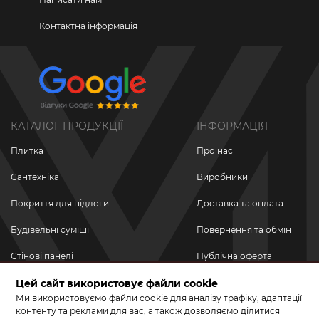
Контактна інформація
КАТАЛОГ ПРОДУКЦІЇ
ІНФОРМАЦІЯ
Плитка
Про нас
Сантехніка
Виробники
Покриття для підлоги
Доставка та оплата
Будівельні суміші
Повернення та обмін
Стінові панелі
Публічна оферта
Цей сайт використовує файли cookie
Новинки
Політика
конфіденційності
Ми використовуємо файли cookie для аналізу трафіку, адаптації
Акційні товари
контенту та реклами для вас, а також дозволяємо ділитися