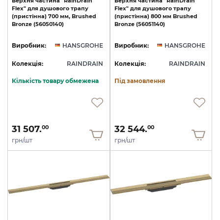
Верхня
частина
"RainDrain
Верхня
частина
"RainDrain
Flex"
для
душового
трапу
Flex"
для
душового
трапу
(пристінна)
700
мм,
Brushed
(пристінна)
800
мм
Brushed
Bronze
(56050140)
Bronze
(56051140)
Виробник:
HANSGROHE
Виробник:
HANSGROHE
Колекція:
RAINDRAIN
Колекція:
RAINDRAIN
Кількість товару обмежена
Під замовлення
31 507.
32 544.
00
00
грн/шт
грн/шт