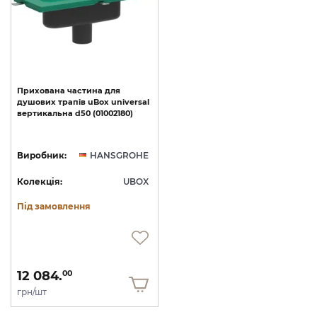
Прихована
частина
для
душових
трапів
uBox
universal
вертикальна
d50
(01002180)
Виробник:
HANSGROHE
Колекція:
UBOX
Під замовлення
12 084.
00
грн/шт