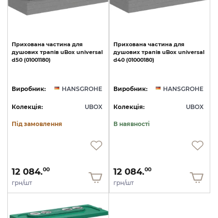
Прихована
частина
для
Прихована
частина
для
душових
трапів
uBox
universal
душових
трапів
uBox
universal
d50
(01001180)
d40
(01000180)
Виробник:
HANSGROHE
Виробник:
HANSGROHE
Колекція:
UBOX
Колекція:
UBOX
Під замовлення
В наявності
12 084.
12 084.
00
00
грн/шт
грн/шт