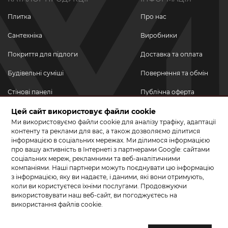
Плитка
Про нас
Сантехніка
Виробники
Покриття для підлоги
Доставка та оплата
Будівельні суміші
Повернення та обмін
Стінові панелі
Публічна оферта
Цей сайт використовує файли cookie
Новинки
Політика
конфіденційності
Ми використовуємо файли cookie для аналізу трафіку, адаптації
Акційні товари
контенту та реклами для вас, а також дозволяємо ділитися
інформацією в соціальних мережах. Ми ділимося інформацією
Акції/Знижки
про вашу активність в Інтернеті з партнерами Google: сайтами
соціальних мереж, рекламними та веб-аналітичними
ПРИЄДНУЙТЕСЬ ДО НАС У СОЦМЕРЕЖАХ
компаніями. Наші партнери можуть поєднувати цю інформацію
з інформацією, яку ви надаєте, і даними, які вони отримують,
коли ви користуєтеся їхніми послугами. Продовжуючи
використовувати наш веб-сайт, ви погоджуєтесь на
використання файлів cookie.
© 2026 КЕРАМА МАРКЕТ. Салон плитки, сантехніки, ламінату та
паркетної дошки.