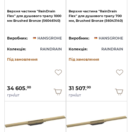
Верхня
частина
"RainDrain
Верхня
частина
"RainDrain
Flex"
для
душового
трапу
1000
Flex"
для
душового
трапу
700
мм
Brushed
Bronze
(56046140)
мм,
Brushed
Bronze
(56043140)
Виробник:
HANSGROHE
Виробник:
HANSGROHE
Колекція:
RAINDRAIN
Колекція:
RAINDRAIN
Під замовлення
Під замовлення
34 605.
31 507.
00
00
грн/шт
грн/шт