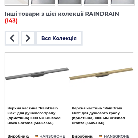
Інші товари з цієї колекції RAINDRAIN
(143)
Вся Колекція
Верхня
частина
"RainDrain
Верхня
частина
"RainDrain
Flex"
для
душового
трапу
Flex"
для
душового
трапу
F
(пристінна)
1000
мм
Brushed
(пристінна)
1000
мм
Brushed
Black
Chrome
(56053340)
Bronze
(56053140)
E
Виробник:
HANSGROHE
Виробник:
HANSGROHE