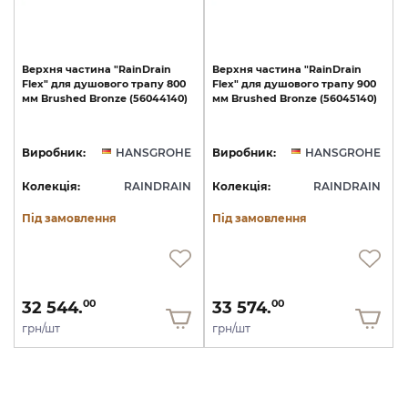
Верхня
частина
"RainDrain
Верхня
частина
"RainDrain
Flex"
для
душового
трапу
800
Flex"
для
душового
трапу
900
мм
Brushed
Bronze
(56044140)
мм
Brushed
Bronze
(56045140)
Виробник:
HANSGROHE
Виробник:
HANSGROHE
Колекція:
RAINDRAIN
Колекція:
RAINDRAIN
Під замовлення
Під замовлення
32 544.
33 574.
00
00
грн/шт
грн/шт