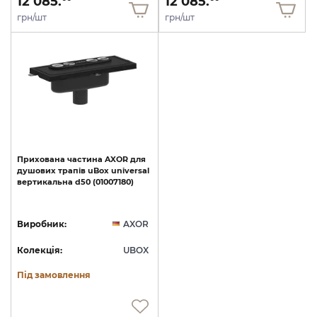
12 085.
12 085.
грн/шт
грн/шт
Прихована
частина
AXOR
для
душових
трапів
uBox
universal
вертикальна
d50
(01007180)
Виробник:
AXOR
Колекція:
UBOX
Під замовлення