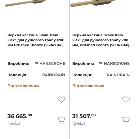
Верхня
частина
"RainDrain
Верхня
частина
"RainDrain
Flex"
для
душового
трапу
1200
Flex"
для
душового
трапу
700
мм
Brushed
Bronze
(56047140)
мм,
Brushed
Bronze
(56043140)
Виробник:
HANSGROHE
Виробник:
HANSGROHE
Колекція:
RAINDRAIN
Колекція:
RAINDRAIN
Під замовлення
Під замовлення
36 665.
31 507.
00
00
грн/шт
грн/шт