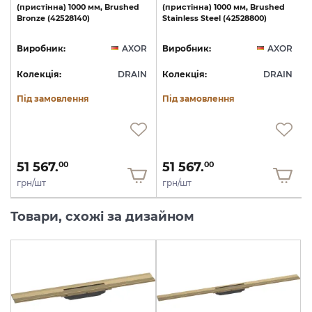
(пристінна)
1000
мм,
Brushed
(пристінна)
1000
мм,
Brushed
Bronze
(42528140)
Stainless
Steel
(42528800)
R
Виробник:
AXOR
Виробник:
AXOR
N
Колекція:
DRAIN
Колекція:
DRAIN
Під замовлення
Під замовлення
51 567.
51 567.
00
00
грн/шт
грн/шт
Товари, схожі за дизайном