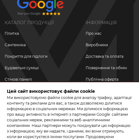
КАТАЛОГ ПРОДУКЦІЇ
ІНФОРМАЦІЯ
Плитка
Про нас
Сантехніка
Виробники
Покриття для підлоги
Доставка та оплата
Будівельні суміші
Повернення та обмін
Стінові панелі
Публічна оферта
Цей сайт використовує файли cookie
Новинки
Політика
конфіденційності
Ми використовуємо файли cookie для аналізу трафіку, адаптації
Акційні товари
контенту та реклами для вас, а також дозволяємо ділитися
інформацією в соціальних мережах. Ми ділимося інформацією
Акції/Знижки
про вашу активність в Інтернеті з партнерами Google: сайтами
соціальних мереж, рекламними та веб-аналітичними
ПРИЄДНУЙТЕСЬ ДО НАС У СОЦМЕРЕЖАХ
компаніями. Наші партнери можуть поєднувати цю інформацію
з інформацією, яку ви надаєте, і даними, які вони отримують,
коли ви користуєтеся їхніми послугами. Продовжуючи