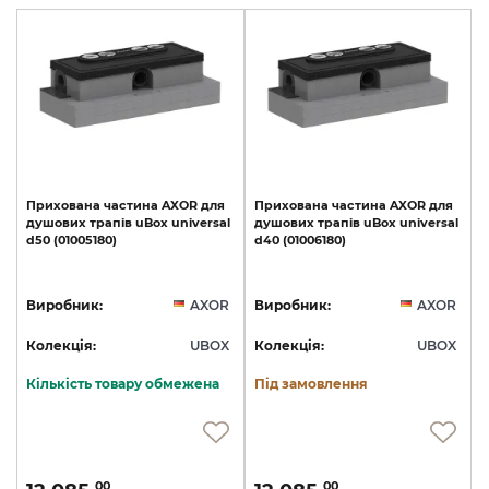
Прихована
частина
AXOR
для
Прихована
частина
AXOR
для
душових
трапів
uBox
universal
душових
трапів
uBox
universal
d50
(01005180)
d40
(01006180)
Виробник:
AXOR
Виробник:
AXOR
Колекція:
UBOX
Колекція:
UBOX
Кількість товару обмежена
Під замовлення
00
00