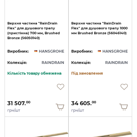
Верхня
частина
"RainDrain
Верхня
частина
"RainDrain
Flex"
для
душового
трапу
Flex"
для
душового
трапу
1000
(пристінна)
700
мм,
Brushed
мм
Brushed
Bronze
(56046140)
Bronze
(56050140)
Виробник:
HANSGROHE
Виробник:
HANSGROHE
Колекція:
RAINDRAIN
Колекція:
RAINDRAIN
Кількість товару обмежена
Під замовлення
31 507.
34 605.
00
00
грн/шт
грн/шт