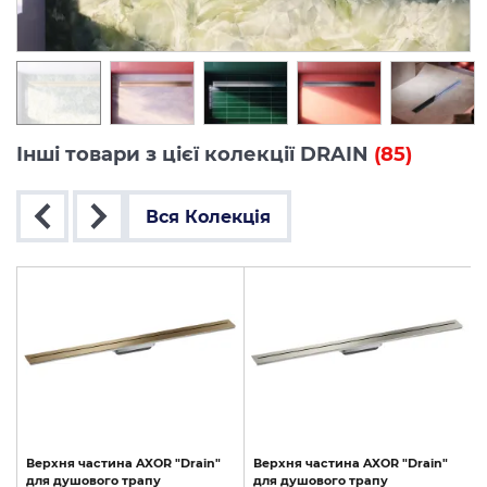
Інші товари з цієї колекції DRAIN
(85)
Вся Колекція
Верхня
частина
AXOR
"Drain"
Верхня
частина
AXOR
"Drain"
для
душового
трапу
для
душового
трапу