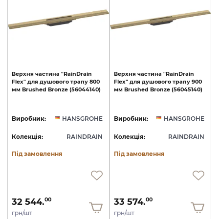
Верхня
частина
"RainDrain
Верхня
частина
"RainDrain
Flex"
для
душового
трапу
800
Flex"
для
душового
трапу
900
мм
Brushed
Bronze
(56044140)
мм
Brushed
Bronze
(56045140)
Виробник:
HANSGROHE
Виробник:
HANSGROHE
Колекція:
RAINDRAIN
Колекція:
RAINDRAIN
Під замовлення
Під замовлення
32 544.
33 574.
00
00
грн/шт
грн/шт