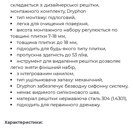
складається з: дизайнерської решітки,
монтажного комплекту, Dryphon
тип монтажу: підлоговий,
легка для очищення поверхня,
висота монтажного набору регулюється по
товщині плитки 7-18 мм,
товщина плитки: до 18 мм,
підходить для будь-якого типу плитки,
пропускна здатність до 53 л/хв,
інструмент для видалення решітки дозволяє
легко зняти фінішний набір,
з інтегрованим нахилом,
тип ущільнювача запаху: механічний,
Dryphon забезпечує безводну сифонну систему,
немає видимого силіконового шва,
матеріал решітки: нержавіюча сталь 304 (1.4301),
підходить для первинного дренажу.
Характеристики: