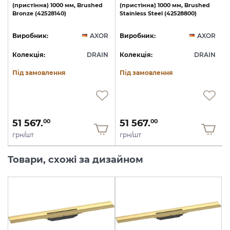
(пристінна)
1000
мм,
Brushed
(пристінна)
1000
мм,
Brushed
Bronze
(42528140)
Stainless
Steel
(42528800)
R
Виробник:
AXOR
Виробник:
AXOR
N
Колекція:
DRAIN
Колекція:
DRAIN
Під замовлення
Під замовлення
51 567.
51 567.
00
00
грн/шт
грн/шт
Товари, схожі за дизайном