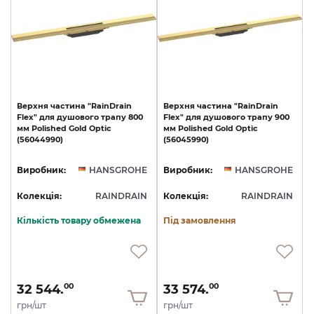
Верхня
частина
"RainDrain
Верхня
частина
"RainDrain
Flex"
для
душового
трапу
800
Flex"
для
душового
трапу
900
мм
Polished
Gold
Optic
мм
Polished
Gold
Optic
(56044990)
(56045990)
Виробник:
HANSGROHE
Виробник:
HANSGROHE
Колекція:
RAINDRAIN
Колекція:
RAINDRAIN
Кількість товару обмежена
Під замовлення
32 544.
33 574.
00
00
грн/шт
грн/шт