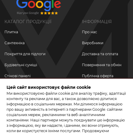
КАТАЛОГ ПРОДУКЦІЇ
ІНФОРМАЦІЯ
Плитка
Про нас
Сантехніка
Виробники
Покриття для підлоги
Доставка та оплата
Будівельні суміші
Повернення та обмін
Стінові панелі
Публічна оферта
Цей сайт використовує файли cookie
Новинки
Політика
конфіденційності
Ми використовуємо файли cookie для аналізу трафіку, адаптації
Акційні товари
контенту та реклами для вас, а також дозволяємо ділитися
інформацією в соціальних мережах. Ми ділимося інформацією
Акції/Знижки
про вашу активність в Інтернеті з партнерами Google: сайтами
соціальних мереж, рекламними та веб-аналітичними
ПРИЄДНУЙТЕСЬ ДО НАС У СОЦМЕРЕЖАХ
компаніями. Наші партнери можуть поєднувати цю інформацію
з інформацією, яку ви надаєте, і даними, які вони отримують,
коли ви користуєтеся їхніми послугами. Продовжуючи