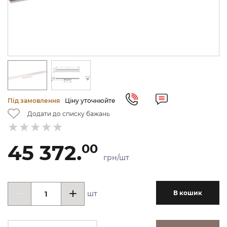
Під замовлення
Ціну уточнюйте
Додати до списку бажань
45 372.
00
грн/шт
шт
В кошик