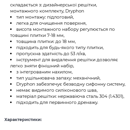
складається з: дизайнерської решітки,
монтажного комплекту, Dryphon
тип монтажу: підлоговий,
легка для очищення поверхня,
висота монтажного набору регулюється по
товщині плитки 7-18 мм,
товщина плитки: до 18 мм,
підходить для будь-якого типу плитки,
пропускна здатність до 53 л/хв,
інструмент для видалення решітки дозволяє
легко зняти фінішний набір,
з інтегрованим нахилом,
тип ущільнювача запаху: механічний,
Dryphon забезпечує безводну сифонну систему,
немає видимого силіконового шва,
матеріал решітки: нержавіюча сталь 304 (1.4301),
підходить для первинного дренажу.
Характеристики: