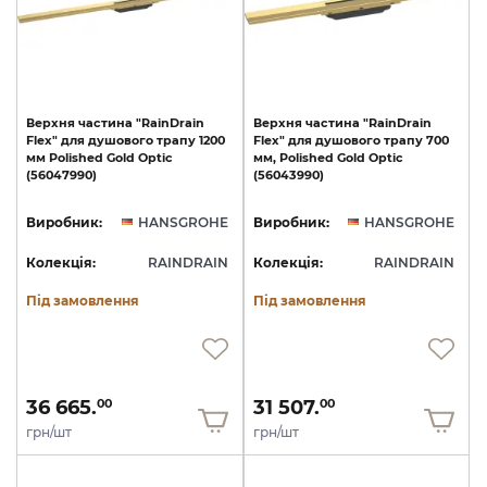
Верхня
частина
"RainDrain
Верхня
частина
"RainDrain
Flex"
для
душового
трапу
1200
Flex"
для
душового
трапу
700
мм
Polished
Gold
Optic
мм,
Polished
Gold
Optic
(56047990)
(56043990)
Виробник:
HANSGROHE
Виробник:
HANSGROHE
Колекція:
RAINDRAIN
Колекція:
RAINDRAIN
Під замовлення
Під замовлення
36 665.
31 507.
00
00
грн/шт
грн/шт