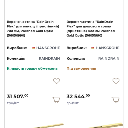
Верхня
частина
"RainDrain
Верхня
частина
"RainDrain
Flex"
для
каналу
(пристінний)
Flex"
для
душового
трапу
700
мм,
Polished
Gold
Optic
(пристінна)
800
мм
Polished
(56050990)
Gold
Optic
(56051990)
Виробник:
HANSGROHE
Виробник:
HANSGROHE
Колекція:
RAINDRAIN
Колекція:
RAINDRAIN
Кількість товару обмежена
Під замовлення
31 507.
32 544.
00
00
грн/шт
грн/шт