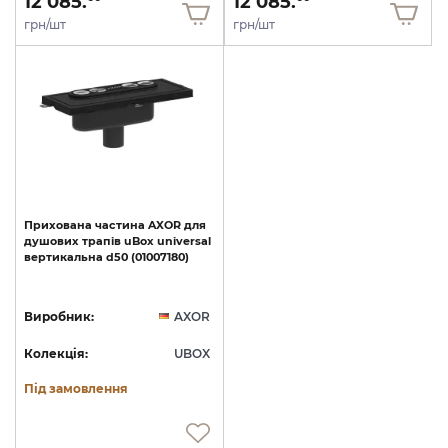
12 085.
12 085.
грн/шт
грн/шт
Прихована
частина
AXOR
для
душових
трапів
uBox
universal
вертикальна
d50
(01007180)
Виробник:
AXOR
Колекція:
UBOX
Під замовлення