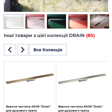
Інші товари з цієї колекції DRAIN
(85)
Вся Колекція
Верхня
частина
AXOR
"Drain"
Верхня
частина
AXOR
"Drain"
для
душового
трапу
для
душового
трапу