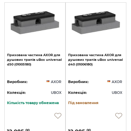
Прихована
частина
AXOR
для
Прихована
частина
AXOR
для
душових
трапів
uBox
universal
душових
трапів
uBox
universal
d50
(01005180)
d40
(01006180)
Виробник:
AXOR
Виробник:
AXOR
Колекція:
UBOX
Колекція:
UBOX
Кількість товару обмежена
Під замовлення
00
00