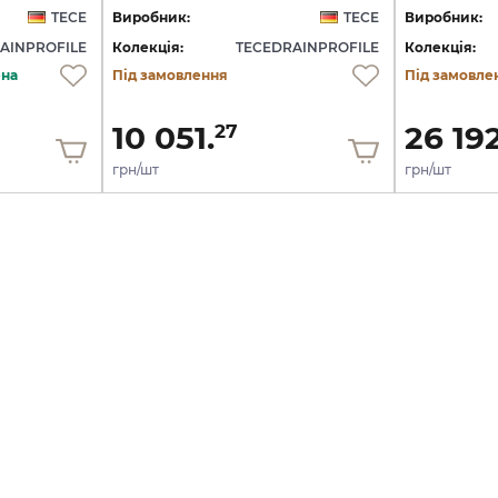
TECE
Виробник:
TECE
Виробник:
AINPROFILE
Колекція:
TECEDRAINPROFILE
Колекція:
ена
Під замовлення
Під замовле
10 051.
26 192
27
грн/шт
грн/шт