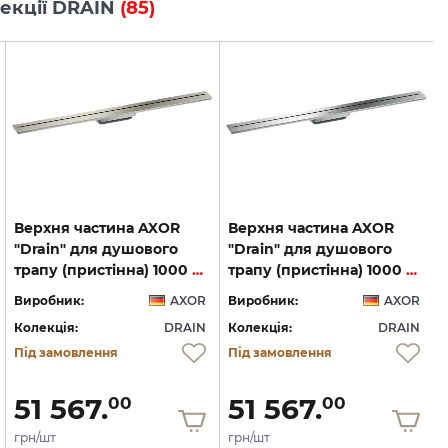
олекції DRAIN
(85)
Верхня частина AXOR
Верхня частина AXOR
"Drain" для душового
"Drain" для душового
трапу (пристінна) 1000 мм, Brushed Stainless Steel (42528800)
трапу (пристінна) 1000 мм, Chrome (42528000)
Виробник:
AXOR
Виробник:
AXOR
Колекція:
DRAIN
Колекція:
DRAIN
Під замовлення
Під замовлення
51 567.
51 567.
00
00
грн/шт
грн/шт