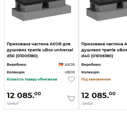
Прихована частина AXOR для
Прихована частина 
душових трапів uBox universal
душових трапів uBox 
d50 (01005180)
d40 (01006180)
Виробник:
AXOR
Виробник:
Колекція:
UBOX
Колекція:
Кількість товару обмежена
Під замовлення
12 085.
12 085.
00
00
грн/шт
грн/шт