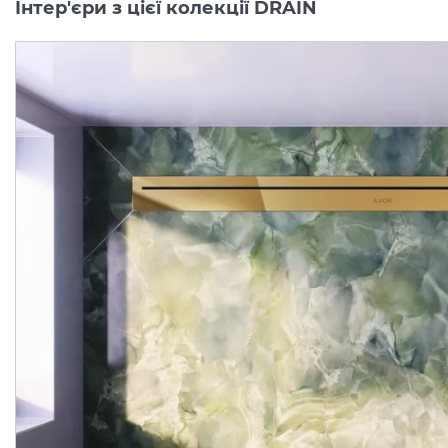
Інтер'єри з цієї колекції DRAIN
Верхня частина AXOR
Верхня частина AXOR
"Drain" для душового
"Drain" для душового
трапу (пристінна) 900 мм, Brushed Bronze (42527140)
Виробник:
AXOR
Виробник:
AX
Колекція:
DRAIN
Колекція:
DRA
Під замовлення
Під замовлення
51 223.
51 223.
00
00
грн/шт
грн/шт