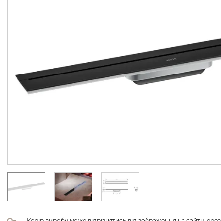
Колір виробу може відрізнятись від зображення на сайті чере