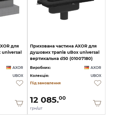
AXOR для
Прихована частина AXOR для
universal
душових трапів uBox universal
вертикальна d50 (01007180)
AXOR
Виробник:
AXOR
UBOX
Колекція:
UBOX
Під замовлення
12 085.
00
грн/шт