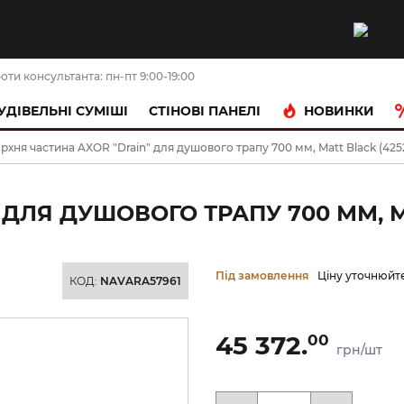
оти консультанта: пн-пт 9:00-19:00
НОВИНКИ
УДІВЕЛЬНІ СУМІШІ
CТІНОВІ ПАНЕЛІ
рхня частина AXOR "Drain" для душового трапу 700 мм, Matt Black (425
ДЛЯ ДУШОВОГО ТРАПУ 700 ММ, MA
Під замовлення
Ціну уточнюйт
КОД:
NAVARA57961
45 372.
00
грн/шт