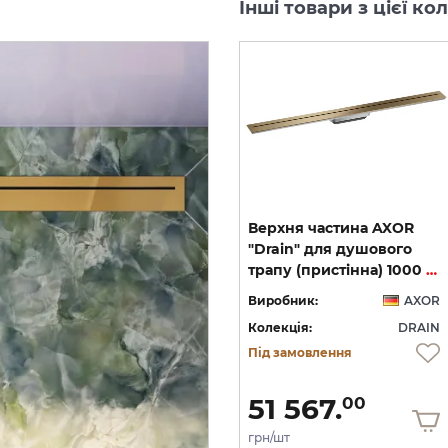
Інші товари з цієї к
Верхня частина AXOR
Верхня частина AXOR
"Drain" для душового
"Drain" для душового
трапу (пристінна) 900 мм, Brushed Stainless Steel (42527800)
трапу (пристінна) 900 мм, Chrome (42527000)
трапу (пристінна) 1000 мм, Brushed Bronze (42528140)
OR
Виробник:
AXOR
Виробник:
AXOR
IN
Колекція:
DRAIN
Колекція:
DRAIN
Під замовлення
Під замовлення
51 223.
51 567.
00
00
грн/шт
грн/шт