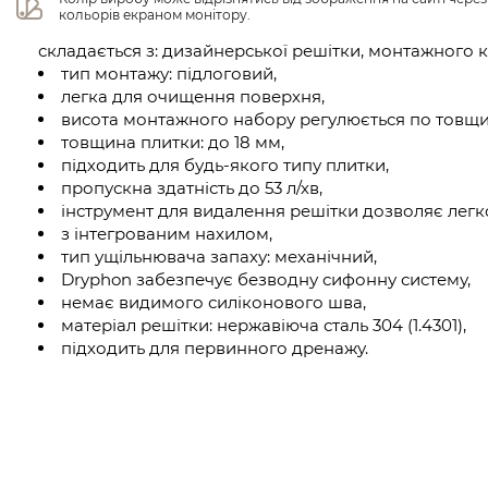
кольорів екраном монітору.
складається з: дизайнерської решітки, монтажного 
тип монтажу: підлоговий,
легка для очищення поверхня,
висота монтажного набору регулюється по товщин
товщина плитки: до 18 мм,
підходить для будь-якого типу плитки,
пропускна здатність до 53 л/хв,
інструмент для видалення решітки дозволяє легко
з інтегрованим нахилом,
тип ущільнювача запаху: механічний,
Dryphon забезпечує безводну сифонну систему,
немає видимого силіконового шва,
матеріал решітки: нержавіюча сталь 304 (1.4301),
підходить для первинного дренажу.