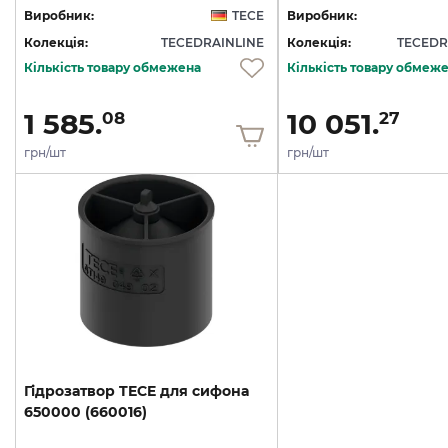
Виробник:
TECE
Виробник:
Колекція:
TECEDRAINLINE
Колекція:
TECEDR
Кількість товару обмежена
Кількість товару обмеж
1 585.
10 051.
08
27
грн/шт
грн/шт
Гідрозатвор
TECE
для
сифона
650000
(660016)