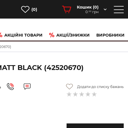
Кошик (
0
)
(0)
0.
грн
00
АКЦІЙНІ ТОВАРИ
АКЦІЇ/ЗНИЖКИ
ВИРОБНИКИ
20670)
TT BLACK (42520670)
Додати до списку бажань
е