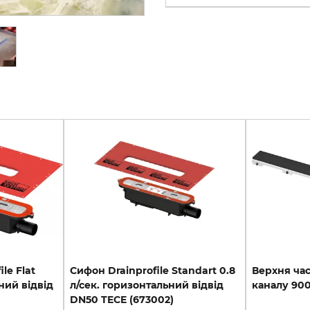
le Flat
Cифон Drainprofile Standart 0.8
Верхня
ча
ний відвід
л/сек. горизонтальний відвід
каналу
90
DN50 TECE (673002)