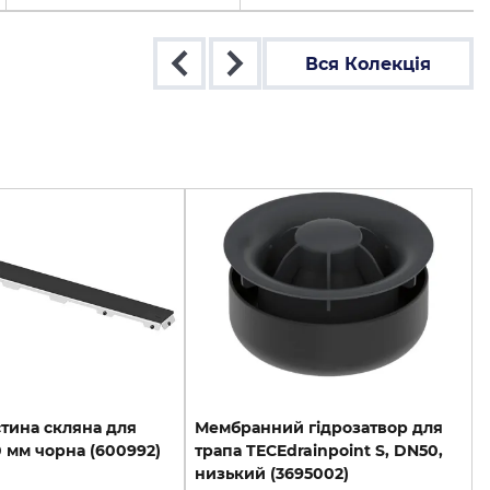
Вся Колекція
стина
скляна
для
Мембранний гідрозатвор для
0
мм
чорна
(600992)
трапа TECEdrainpoint S, DN50,
низький (3695002)