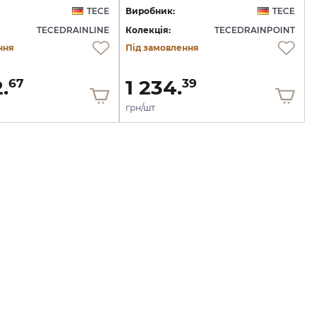
TECE
Виробник:
TECE
TECEDRAINLINE
Колекція:
TECEDRAINPOINT
ння
Під замовлення
.
1 234.
67
39
грн/шт