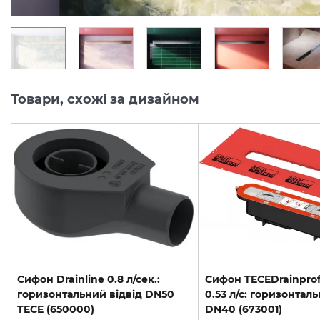
Товари, схожі за дизайном
Cифон Drainline 0.8 л/сек.:
Cифон TECEDrainprofi
горизонтальний відвід DN50
0.53 л/с: горизонталь
TECE (650000)
DN40 (673001)