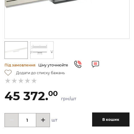
Під замовлення
Ціну уточнюйте
Додати до списку бажань
45 372.
00
грн/шт
шт
В кошик