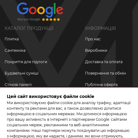
КАТАЛОГ ПРОДУКЦІЇ
ІНФОРМАЦІЯ
Плитка
Про нас
Сантехніка
Виробники
Покриття для підлоги
Доставка та оплата
Будівельні суміші
Повернення та обмін
Стінові панелі
Публічна оферта
Цей сайт використовує файли cookie
Новинки
Політика
конфіденційності
Ми використовуємо файли cookie для аналізу трафіку, адаптації
Акційні товари
контенту та реклами для вас, а також дозволяємо ділитися
інформацією в соціальних мережах. Ми ділимося інформацією
Акції/Знижки
про вашу активність в Інтернеті з партнерами Google: сайтами
соціальних мереж, рекламними та веб-аналітичними
ПРИЄДНУЙТЕСЬ ДО НАС У СОЦМЕРЕЖАХ
компаніями. Наші партнери можуть поєднувати цю інформацію
з інформацією, яку ви надаєте, і даними, які вони отримують,