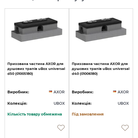
Прихована
частина
AXOR
для
Прихована
частина
AXOR
для
душових
трапів
uBox
universal
душових
трапів
uBox
universal
d50
(01005180)
d40
(01006180)
Виробник:
AXOR
Виробник:
AXOR
Колекція:
UBOX
Колекція:
UBOX
Кількість товару обмежена
Під замовлення