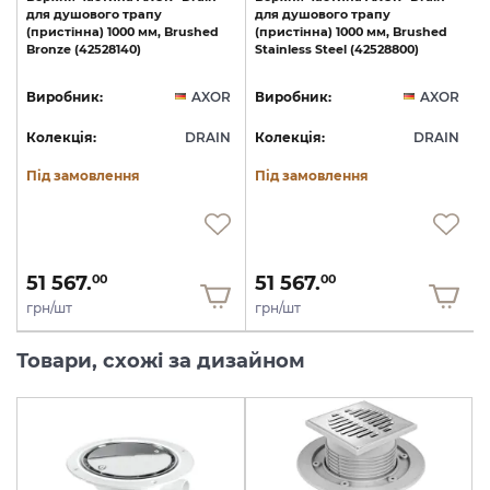
для
душового
трапу
для
душового
трапу
(пристінна)
1000
мм,
Brushed
(пристінна)
1000
мм,
Brushed
Bronze
(42528140)
Stainless
Steel
(42528800)
R
Виробник:
AXOR
Виробник:
AXOR
N
Колекція:
DRAIN
Колекція:
DRAIN
Під замовлення
Під замовлення
51 567.
51 567.
00
00
грн/шт
грн/шт
Товари, схожі за дизайном