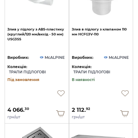
Злив
у
підлогу
з
ABS-пластику
Злив
в
підлогу
з
клапаном
110
(круглий/120
мм/вихід
-
50
мм)
мм
HCFG3V-110
USG3SS
Виробник:
McALPINE
Виробник:
McALPINE
Колекція:
Колекція:
ТРАПИ ПІДЛОГОВІ
ТРАПИ ПІДЛОГОВІ
Під замовлення
В наявності
4 066.
2 112.
30
92
грн/шт
грн/шт