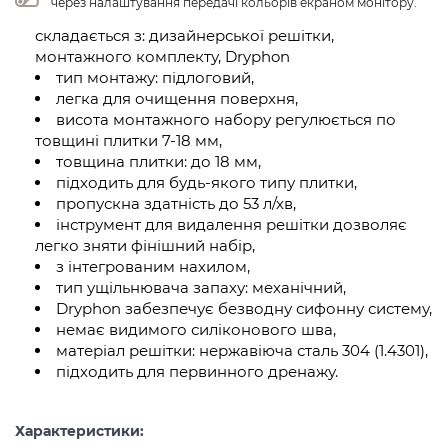
через налаштування передачі кольорів екраном монітору.
складається з: дизайнерської решітки,
монтажного комплекту, Dryphon
тип монтажу: підлоговий,
легка для очищення поверхня,
висота монтажного набору регулюється по
товщині плитки 7-18 мм,
товщина плитки: до 18 мм,
підходить для будь-якого типу плитки,
пропускна здатність до 53 л/хв,
інструмент для видалення решітки дозволяє
легко зняти фінішний набір,
з інтегрованим нахилом,
тип ущільнювача запаху: механічний,
Dryphon забезпечує безводну сифонну систему,
немає видимого силіконового шва,
матеріал решітки: нержавіюча сталь 304 (1.4301),
підходить для первинного дренажу.
Характеристики: