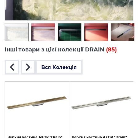
Інші товари з цієї колекції DRAIN
(85)
Вся Колекція
Верхня
частина
AXOR
"Drain"
Верхня
частина
AXOR
"Drain"