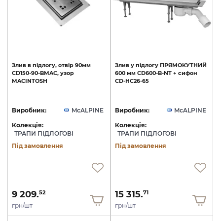
Злив
в
підлогу,
отвір
90мм
Злив
у
підлогу
ПРЯМОКУТНИЙ
CD150-90-BMAC,
узор
600
мм
CD600-B-NT
+
сифон
MACINTOSH
CD-HC26-65
Виробник:
McALPINE
Виробник:
McALPINE
Колекція:
Колекція:
ТРАПИ ПІДЛОГОВІ
ТРАПИ ПІДЛОГОВІ
Під замовлення
Під замовлення
9 209.
15 315.
52
71
грн/шт
грн/шт