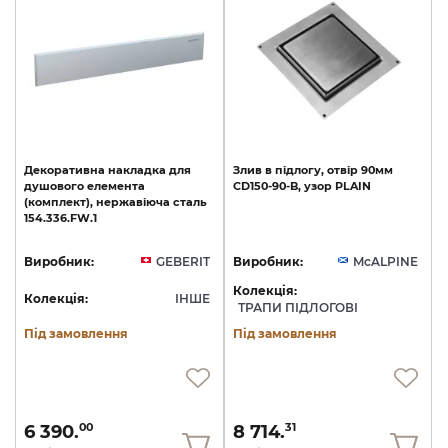
Декоративна
накладка
для
Злив
в
підлогу,
отвір
90мм
душового
елемента
CD150-90-B,
узор
PLAIN
(комплект),
нержавіюча
сталь
154.336.FW.1
Виробник:
GEBERIT
Виробник:
McALPINE
Колекція:
Колекція:
ІНШЕ
ТРАПИ ПІДЛОГОВІ
Під замовлення
Під замовлення
6 390.
8 714.
00
31