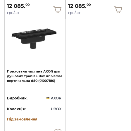
12 085.
12 085.
00
00
грн/шт
грн/шт
Прихована
частина
AXOR
для
душових
трапів
uBox
universal
вертикальна
d50
(01007180)
Виробник:
AXOR
Колекція:
UBOX
Під замовлення