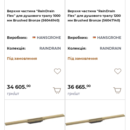
Верхня
частина
"RainDrain
Верхня
частина
"RainDrain
Flex"
для
душового
трапу
1000
Flex"
для
душового
трапу
1200
мм
Brushed
Bronze
(56046140)
мм
Brushed
Bronze
(56047140)
Виробник:
HANSGROHE
Виробник:
HANSGROHE
Колекція:
RAINDRAIN
Колекція:
RAINDRAIN
Під замовлення
Під замовлення
34 605.
36 665.
00
00
грн/шт
грн/шт