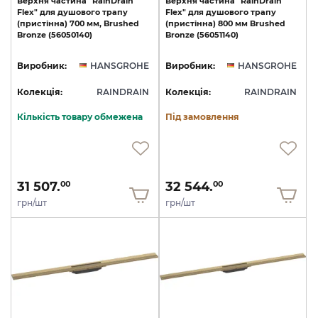
Верхня
частина
"RainDrain
Верхня
частина
"RainDrain
Flex"
для
душового
трапу
Flex"
для
душового
трапу
(пристінна)
700
мм,
Brushed
(пристінна)
800
мм
Brushed
Bronze
(56050140)
Bronze
(56051140)
Виробник:
HANSGROHE
Виробник:
HANSGROHE
Колекція:
RAINDRAIN
Колекція:
RAINDRAIN
Кількість товару обмежена
Під замовлення
31 507.
32 544.
00
00
грн/шт
грн/шт