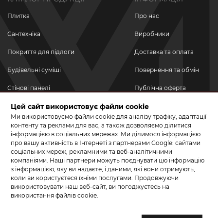
Плитка
Про нас
Сантехніка
Виробники
Покриття для підлоги
Доставка та оплата
Будівельні суміші
Повернення та обмін
Стінові панелі
Публічна оферта
Цей сайт використовує файли cookie
Новинки
Політика
конфіденційності
Ми використовуємо файли cookie для аналізу трафіку, адаптації
Акційні товари
контенту та реклами для вас, а також дозволяємо ділитися
інформацією в соціальних мережах. Ми ділимося інформацією
Акції/Знижки
про вашу активність в Інтернеті з партнерами Google: сайтами
соціальних мереж, рекламними та веб-аналітичними
ПРИЄДНУЙТЕСЬ ДО НАС У СОЦМЕРЕЖАХ
компаніями. Наші партнери можуть поєднувати цю інформацію
з інформацією, яку ви надаєте, і даними, які вони отримують,
коли ви користуєтеся їхніми послугами. Продовжуючи
використовувати наш веб-сайт, ви погоджуєтесь на
використання файлів cookie.
© 2026 КЕРАМА МАРКЕТ. Салон плитки, сантехніки, ламінату та
паркетної дошки.