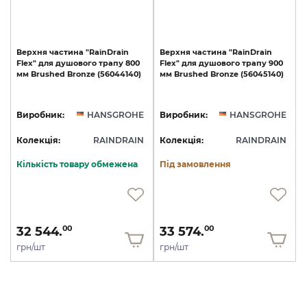
Верхня
частина
"RainDrain
Верхня
частина
"RainDrain
Flex"
для
душового
трапу
800
Flex"
для
душового
трапу
900
мм
Brushed
Bronze
(56044140)
мм
Brushed
Bronze
(56045140)
Виробник:
HANSGROHE
Виробник:
HANSGROHE
Колекція:
RAINDRAIN
Колекція:
RAINDRAIN
Кількість товару обмежена
Під замовлення
32 544.
33 574.
00
00
грн/шт
грн/шт