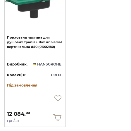
Прихована
частина
для
душових
трапів
uBox
universal
вертикальна
d50
(01002180)
Виробник:
HANSGROHE
Колекція:
UBOX
Під замовлення
12 084.
00
грн/шт