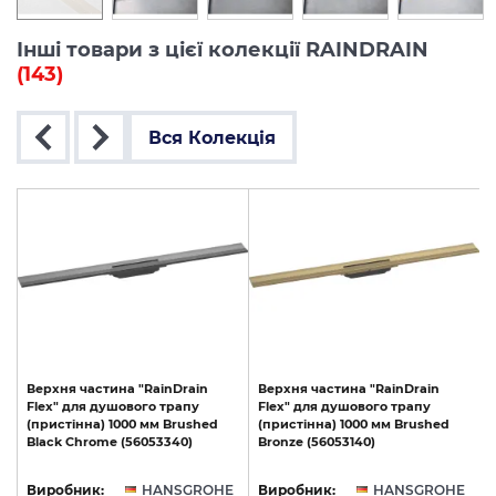
Інші товари з цієї колекції RAINDRAIN
(143)
Вся Колекція
Верхня
частина
"RainDrain
Верхня
частина
"RainDrain
Flex"
для
душового
трапу
Flex"
для
душового
трапу
F
(пристінна)
1000
мм
Brushed
(пристінна)
1000
мм
Brushed
Black
Chrome
(56053340)
Bronze
(56053140)
E
Виробник:
HANSGROHE
Виробник:
HANSGROHE