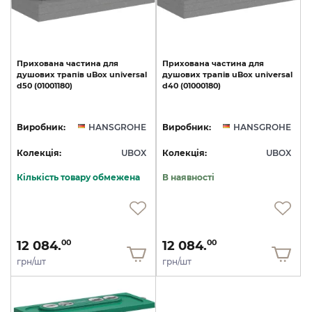
Прихована
частина
для
Прихована
частина
для
душових
трапів
uBox
universal
душових
трапів
uBox
universal
d50
(01001180)
d40
(01000180)
Виробник:
HANSGROHE
Виробник:
HANSGROHE
Колекція:
UBOX
Колекція:
UBOX
Кількість товару обмежена
В наявності
12 084.
12 084.
00
00
грн/шт
грн/шт