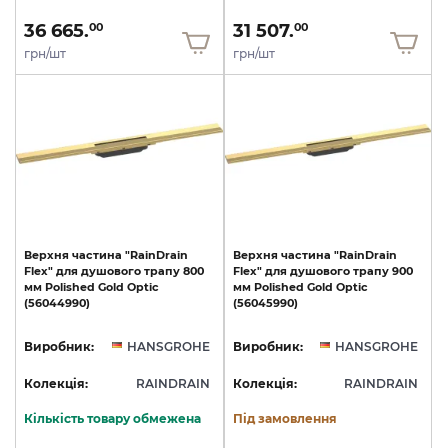
36 665.
31 507.
00
00
грн/шт
грн/шт
Верхня
частина
"RainDrain
Верхня
частина
"RainDrain
Flex"
для
душового
трапу
800
Flex"
для
душового
трапу
900
мм
Polished
Gold
Optic
мм
Polished
Gold
Optic
(56044990)
(56045990)
Виробник:
HANSGROHE
Виробник:
HANSGROHE
Колекція:
RAINDRAIN
Колекція:
RAINDRAIN
Кількість товару обмежена
Під замовлення