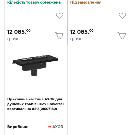
Кількість товару обмежена
Під замовлення
12 085.
12 085.
00
00
грн/шт
грн/шт
Прихована
частина
AXOR
для
душових
трапів
uBox
universal
вертикальна
d50
(01007180)
Виробник:
AXOR