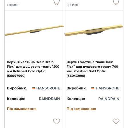
грн/шт
грн/шт
Верхня
частина
"RainDrain
Верхня
частина
"RainDrain
Flex"
для
душового
трапу
1200
Flex"
для
душового
трапу
700
мм
Polished
Gold
Optic
мм,
Polished
Gold
Optic
(56047990)
(56043990)
Виробник:
HANSGROHE
Виробник:
HANSGROHE
Колекція:
RAINDRAIN
Колекція:
RAINDRAIN
Під замовлення
Під замовлення