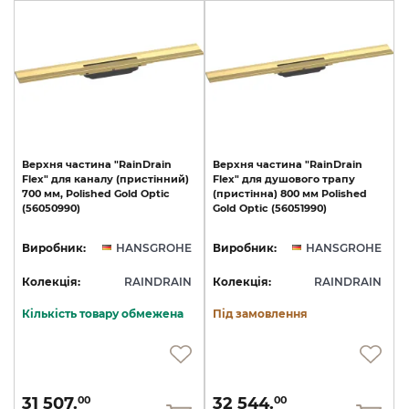
Верхня
частина
"RainDrain
Верхня
частина
"RainDrain
Flex"
для
каналу
(пристінний)
Flex"
для
душового
трапу
700
мм,
Polished
Gold
Optic
(пристінна)
800
мм
Polished
(56050990)
Gold
Optic
(56051990)
Виробник:
HANSGROHE
Виробник:
HANSGROHE
Колекція:
RAINDRAIN
Колекція:
RAINDRAIN
Кількість товару обмежена
Під замовлення
31 507.
32 544.
00
00