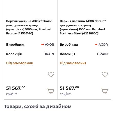
Верхня
частина
AXOR
"Drain"
Верхня
частина
AXOR
"Drain"
для
душового
трапу
для
душового
трапу
(пристінна)
1000
мм,
Brushed
(пристінна)
1000
мм,
Brushed
Bronze
(42528140)
Stainless
Steel
(42528800)
R
Виробник:
AXOR
Виробник:
AXOR
N
Колекція:
DRAIN
Колекція:
DRAIN
Під замовлення
Під замовлення
51 567.
51 567.
00
00
грн/шт
грн/шт
Товари, схожі за дизайном