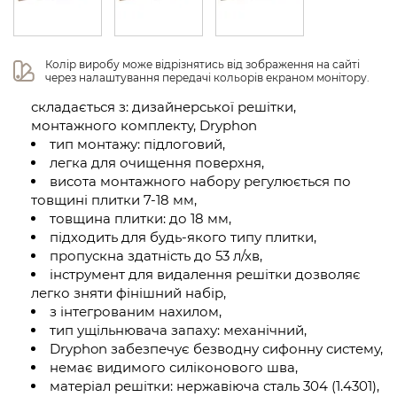
Колір виробу може відрізнятись від зображення на сайті 
через налаштування передачі кольорів екраном монітору.
складається з: дизайнерської решітки,
монтажного комплекту, Dryphon
тип монтажу: підлоговий,
легка для очищення поверхня,
висота монтажного набору регулюється по
товщині плитки 7-18 мм,
товщина плитки: до 18 мм,
підходить для будь-якого типу плитки,
пропускна здатність до 53 л/хв,
інструмент для видалення решітки дозволяє
легко зняти фінішний набір,
з інтегрованим нахилом,
тип ущільнювача запаху: механічний,
Dryphon забезпечує безводну сифонну систему,
немає видимого силіконового шва,
матеріал решітки: нержавіюча сталь 304 (1.4301),