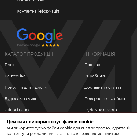
Контактна інформація
КАТАЛОГ ПРОДУКЦІЇ
ІНФОРМАЦІЯ
Плитка
Про нас
Сантехніка
Виробники
Покриття для підлоги
Доставка та оплата
Будівельні суміші
Повернення та обмін
Стінові панелі
Публічна оферта
Цей сайт використовує файли cookie
Новинки
Політика
конфіденційності
Ми використовуємо файли cookie для аналізу трафіку, адаптації
Акційні товари
контенту та реклами для вас, а також дозволяємо ділитися