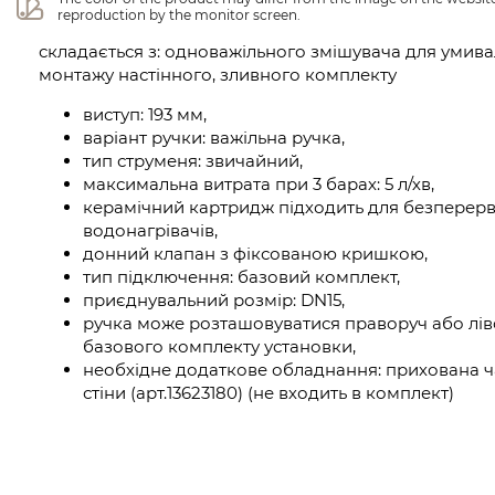
reproduction by the monitor screen.
складається з: одноважільного змішувача для умив
монтажу настінного, зливного комплекту
виступ: 193 мм,
варіант ручки: важільна ручка,
тип струменя: звичайний,
максимальна витрата при 3 барах: 5 л/хв,
керамічний картридж підходить для безперер
водонагрівачів,
донний клапан з фіксованою кришкою,
тип підключення: базовий комплект,
приєднувальний розмір: DN15,
ручка може розташовуватися праворуч або ліво
базового комплекту установки,
необхідне додаткове обладнання: прихована ча
стіни (арт.13623180) (не входить в комплект)