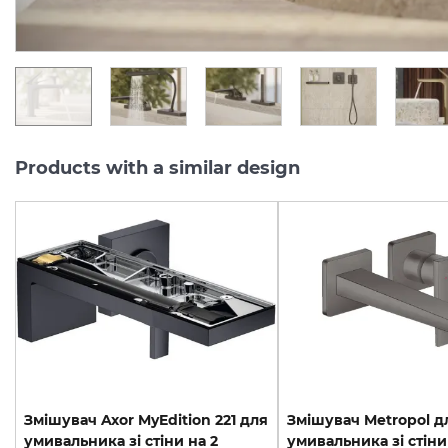
UAH/pc.
UAH/pc.
Products with a similar design
Змішувач Axor MyEdition 221 для
Змішувач Metropol д
умивальника зі стіни на 2
умивальника зі стіни