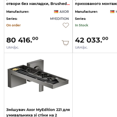
отвори без накладки, Brushed Black Chrome 47062340
Manufacturer:
AXOR
Manufacturer:
Series:
MYEDITION
Series:
On order
In Stock
80 416.
42 033.
00
00
UAH/pc.
UAH/pc.
Змішувач Axor MyEdition 221 для
умивальника зі стіни на 2