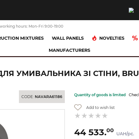
working hours: Mon-Fri 9:00-19:00
NOVELTIES
UCTION MIXTURES
WALL PANELS
MANUFACTURERS
 Axor Citterio C 195 для умивальника зі стіни, Brushed Black Chrome (49
 ДЛЯ УМИВАЛЬНИКА ЗІ СТІНИ, BRU
Quantity of goods is limited
Check
CODE:
NAVARA61186
Add to wish list
44 533.
00
UAH/pc.