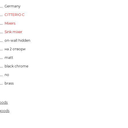
Germany
CITTERIO C
Mixers
Sink mixer
on-wall hidden
на 2 отвори
matt
black chrome
no
brass
goods
 goods