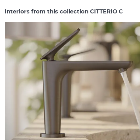
Interiors from this collection CITTERIO C
Змішувач Axor Citterio C
Змішувач Axor Citterio 
125 CoolStart для
125 CoolStart для
умивальника з донним клапаном pop-up, Chrome (49030000)
Manufacturer:
AXOR
Manufacturer:
AX
Series:
CITTERIO C
Series:
CITTERIO
On order
On order
24 289.
34 007.
00
00