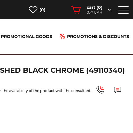
cart (
0
)
(0)
0.
UAH
00
PROMOTIONAL GOODS
PROMOTIONS & DISCOUNTS
110340)
SHED BLACK CHROME (49110340)
 the availability of the product with the consultant