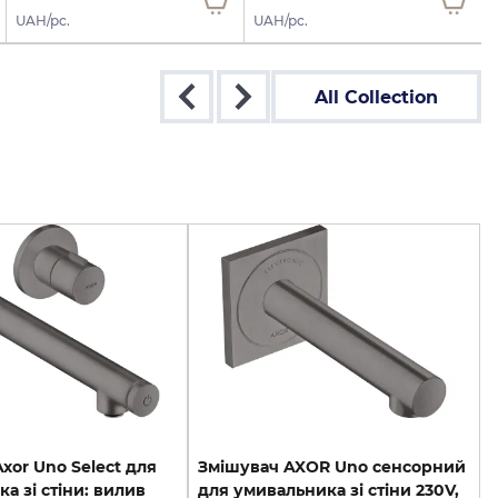
UAH/pc.
UAH/pc.
All Collection
xor Uno Select для
Змішувач AXOR Uno сенсорний
а зі стіни: вилив
для умивальника зі стіни 230V,