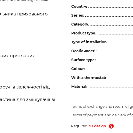
Country:
альника прихованого
Series:
Category:
Product type:
Type of installation:
Особливості:
вних проточних
Surface type:
Colour:
With a thermostat:
руч, в залежності від
Material:
стина для змішувача зі
Terms of exchange and return of 
Terms of payment and delivery of
Required
3D design