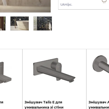
UAH/pc.
UAH/pc.
ля
Змішувач Talis E для
Змішувач A
умивальника зі стіни
умивальник