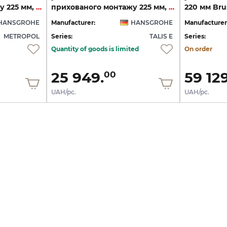
прихованого монтажу 225 мм, Brushed Black Chrome (32526340)
прихованого монтажу 225 мм, Brushed Black Chrome (71734340)
HANSGROHE
Manufacturer:
HANSGROHE
Manufacturer
METROPOL
Series:
TALIS E
Series:
Quantity of goods is limited
On order
25 949.
59 129
00
UAH/pc.
UAH/pc.