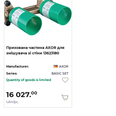
Прихована
частина
AXOR
для
змішувача
зі
стіни
13623180
Manufacturer:
AXOR
Series:
BASIC SET
Quantity of goods is limited
16 027.
00
UAH/pc.