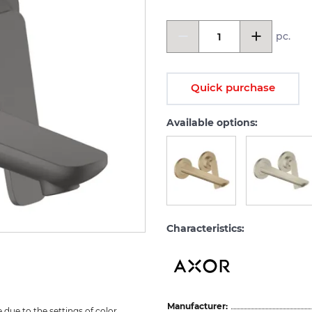
pc.
Quick purchase
Available options:
Characteristics:
Manufacturer:
due to the settings of color 