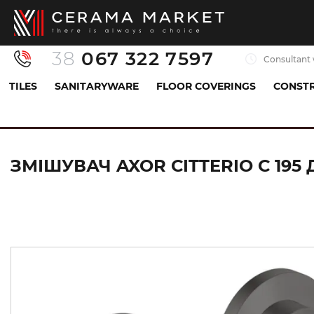
38
067 322 7597
Consultant 
TILES
SANITARYWARE
FLOOR COVERINGS
CONSTR
Sanitaryware
Mixers
Sink mixer
Змішувач
ЗМІШУВАЧ AXOR CITTERIO C 195