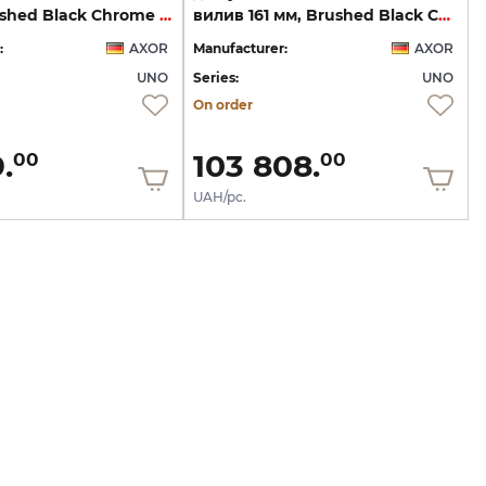
220 мм Brushed Black Chrome 45113340
вилив 161 мм, Brushed Black Chrome 45110340
:
AXOR
Manufacturer:
AXOR
UNO
Series:
UNO
On order
.
103 808.
00
00
UAH/pc.