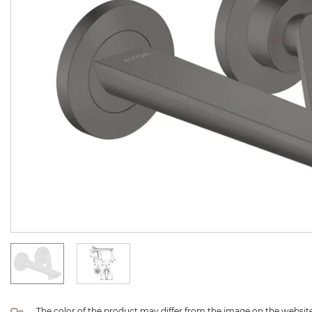
The color of the product may differ from the image on the website 