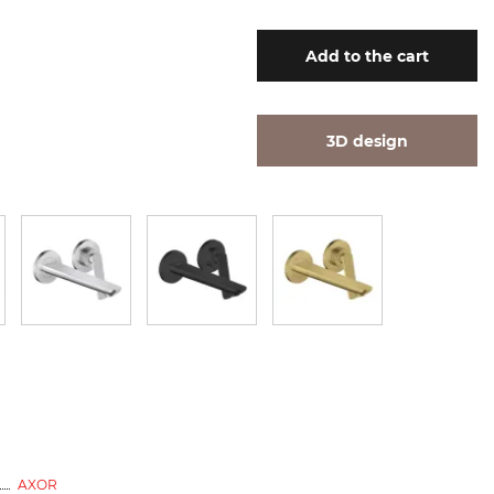
Add
to the cart
3D design
AXOR