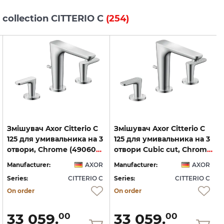
 collection CITTERIO C
(254)
Змішувач Axor Citterio C
Змішувач Axor Citterio C
125 для умивальника на 3
125 для умивальника на 3
отвори, Chrome (49060000)
отвори Cubic cut, Chrome (49061000)
Manufacturer:
AXOR
Manufacturer:
AXOR
Series:
CITTERIO C
Series:
CITTERIO C
S
On order
On order
33 059.
33 059.
00
00