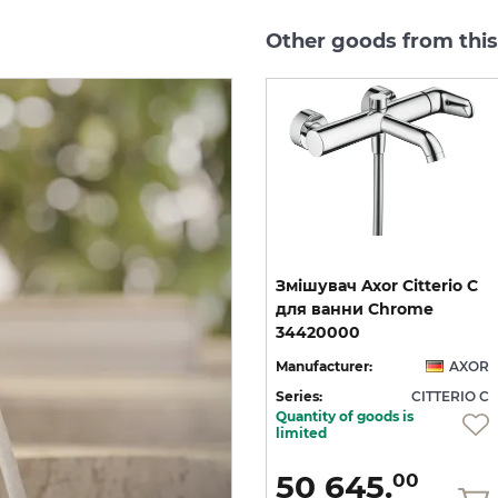
Other goods from this
C
Змішувач Axor Citterio C
Змішувач Axor Citterio C
125 CoolStart для
для ванни Chrome
умивальника з донним клапаном pop-up, Matt Black (49030670)
умивальника з донним клапаном pop-up, Polished Gold Optic (49030990)
34420000
OR
Manufacturer:
AXOR
Manufacturer:
AXOR
 C
Series:
CITTERIO C
Series:
CITTERIO C
Quantity of goods is
On order
limited
36 436.
50 645.
00
00