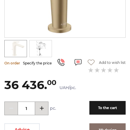
Add to wish list
On order
Specify the price
36 436.
00
UAH/pc.
pc.
To the cart
Advice