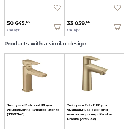
50 645.
33 059.
00
00
UAH/pc.
UAH/pc.
Products with a similar design
Змішувач
Metropol
110
для
Змішувач
Talis
E
110
для
умивальника,
Brushed
Bronze
умивальника
з
донним
(32507140)
клапаном
pop-up,
Brushed
Bronze
(71710140)