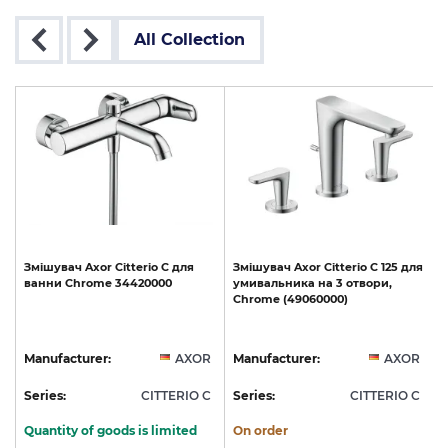
All Collection
Змішувач
Axor
Citterio
C
для
Змішувач
Axor
Citterio
C
125
для
ванни
Chrome
34420000
умивальника
на
3
отвори,
Chrome
(49060000)
R
Manufacturer:
AXOR
Manufacturer:
AXOR
C
Series:
CITTERIO C
Series:
CITTERIO C
S
Quantity of goods is limited
On order