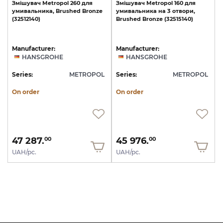
Змішувач
Metropol
260
для
Змішувач
Metropol
160
для
умивальника,
Brushed
Bronze
умивальника
на
3
отвори,
(32512140)
Brushed
Bronze
(32515140)
Manufacturer:
Manufacturer:
HANSGROHE
HANSGROHE
Series:
METROPOL
Series:
METROPOL
On order
On order
47 287.
45 976.
00
00
UAH/pc.
UAH/pc.