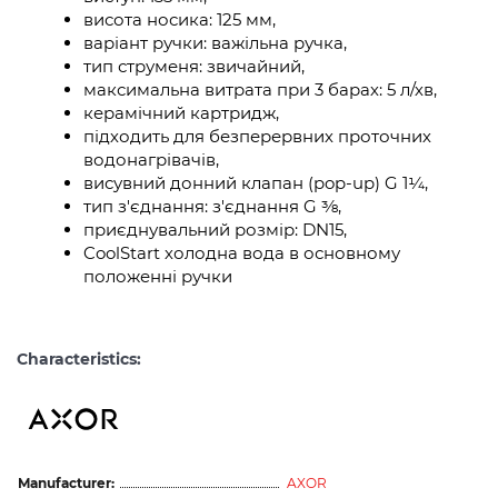
висота носика: 125 мм,
варіант ручки: важільна ручка,
тип струменя: звичайний,
максимальна витрата при 3 барах: 5 л/хв,
керамічний картридж,
підходить для безперервних проточних
водонагрівачів,
висувний донний клапан (pop-up) G 1¼,
тип з'єднання: з'єднання G ⅜,
приєднувальний розмір: DN15,
CoolStart холодна вода в основному
положенні ручки
Characteristics:
Manufacturer:
AXOR