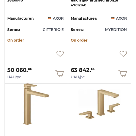
36100140
накладки
Brushed
Bronze
47012140
Manufacturer:
AXOR
Manufacturer:
AXOR
Series:
CITTERIO E
Series:
MYEDITION
On order
On order
50 060.
63 842.
00
00
UAH/pc.
UAH/pc.