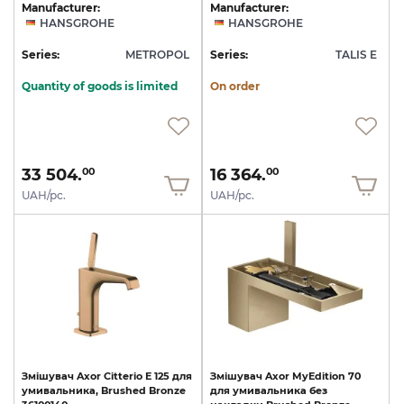
Manufacturer:
Manufacturer:
HANSGROHE
HANSGROHE
Series:
METROPOL
Series:
TALIS E
Quantity of goods is limited
On order
33 504.
16 364.
00
00
UAH/pc.
UAH/pc.
Змішувач
Axor
Citterio
E
125
для
Змішувач
Axor
MyEdition
70
умивальника,
Brushed
Bronze
для
умивальника
без