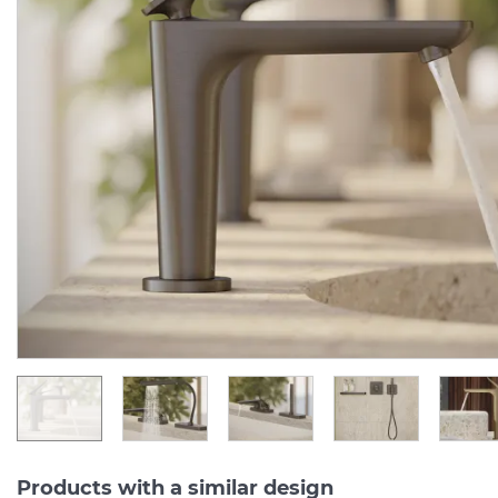
Змішувач Axor Citterio C
Змішувач Axor Citterio 
125 CoolStart для
125 CoolStart для
умивальника з донним клапаном pop-up, Matt Black (49030670)
Manufacturer:
AXOR
Manufacturer:
AX
Series:
CITTERIO C
Series:
CITTERIO
On order
On order
34 007.
36 436.
00
00
UAH/pc.
UAH/pc.
Products with a similar design