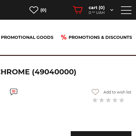
cart (
0
)
(0)
0.
UAH
00
PROMOTIONAL GOODS
PROMOTIONS & DISCOUNTS
CHROME (49040000)
Add to wish list