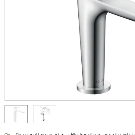
The color of the product may differ from the image on the website 