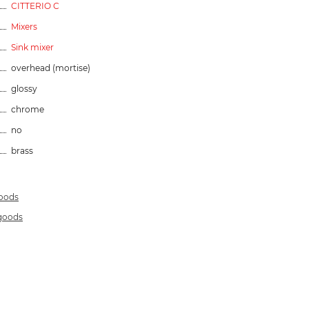
CITTERIO C
Mixers
Sink mixer
overhead (mortise)
glossy
chrome
no
brass
goods
 goods