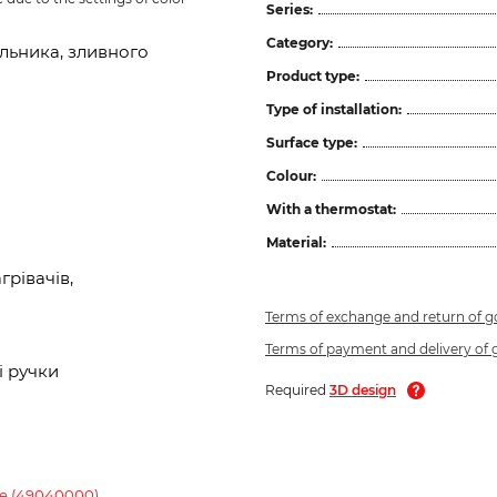
Series:
Category:
льника, зливного
Product type:
Type of installation:
Surface type:
Colour:
With a thermostat:
Material:
рівачів,
Terms of exchange and return of 
Terms of payment and delivery of
і ручки
Required
3D design
me (49040000)