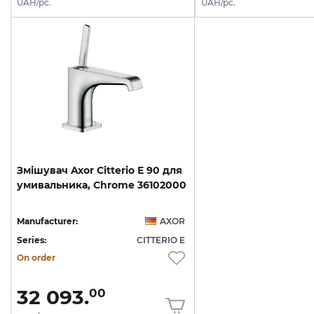
UAH/pc.
UAH/pc.
Змішувач
Axor
Citterio
E
90
для
умивальника,
Chrome
36102000
Manufacturer:
AXOR
Series:
CITTERIO E
On order
32 093.
00