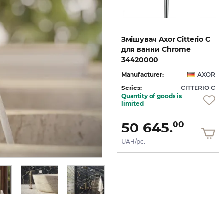
C
Змішувач Axor Citterio C
Змішувач Axor Citterio C
125 Cubic cut CoolStart
для ванни Chrome
умивальника з донним клапаном pop-up, Polished Gold Optic (49030990)
для умивальника з донним клапаном pop-up, Brushed Bronze (49031140)
34420000
OR
Manufacturer:
AXOR
Manufacturer:
AXOR
 C
Series:
CITTERIO C
Series:
CITTERIO C
Quantity of goods is
On order
limited
36 436.
50 645.
00
00
UAH/pc.
UAH/pc.