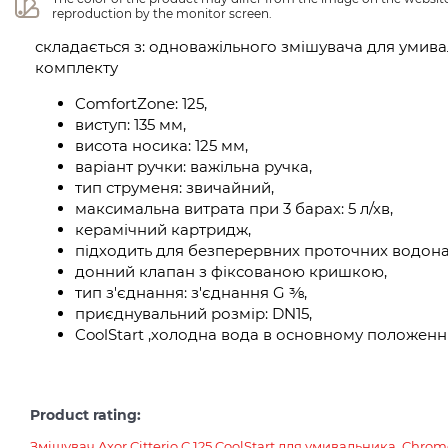
reproduction by the monitor screen.
складається з: одноважільного змішувача для умива
комплекту
ComfortZone: 125,
виступ: 135 мм,
висота носика: 125 мм,
варіант ручки: важільна ручка,
тип струменя: звичайний,
максимальна витрата при 3 барах: 5 л/хв,
керамічний картридж,
підходить для безперервних проточних водонаг
донний клапан з фіксованою кришкою,
тип з'єднання: з'єднання G ⅜,
приєднувальний розмір: DN15,
CoolStart ,холодна вода в основному положенн
Product rating:
Змішувач Axor Citterio C 125 CoolStart для умивальника, Chro