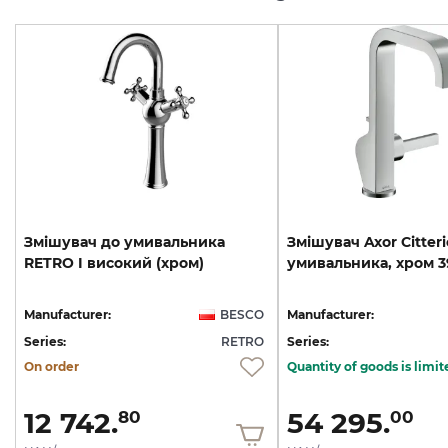
Змішувач
до
умивальника
Змішувач
Axor
Citteri
RETRO
I
високий
(хром)
умивальника,
хром
3
Manufacturer:
BESCO
Manufacturer:
Series:
RETRO
Series:
On order
Quantity of goods is limit
12 742.
54 295.
80
00