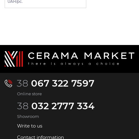
UAH/pc.
38
067 322 7597
Online store
38
032 2777 334
Showroom
Write to us
Contact information