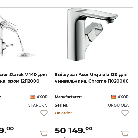
Axor
Starck
V
140
для
Змішувач
Axor
Urquiola
130
для
ка,
хром
12112000
умивальника,
Chrome
11020000
:
AXOR
Manufacturer:
AXOR
STARCK V
Series:
URQUIOLA
On order
9.
50 149.
00
00