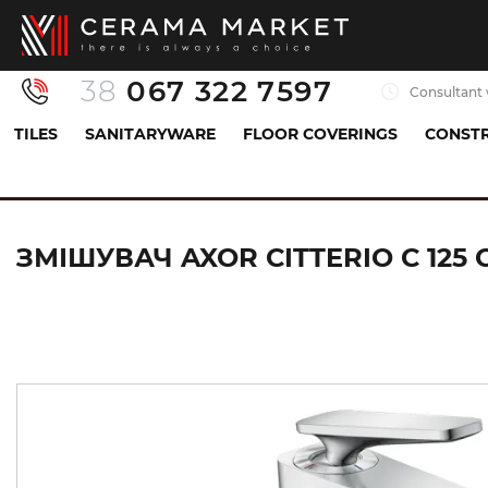
38
067 322 7597
Consultant 
TILES
SANITARYWARE
FLOOR COVERINGS
CONSTR
Sanitaryware
Mixers
Sink mixer
Змішувач
ЗМІШУВАЧ AXOR CITTERIO C 12