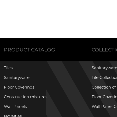
PRODUCT CATALOG
COLLECT
Tiles
Sanitaryware
Sanitaryware
Tile Collecti
Floor Coverings
Collection of
Construction mixtures
Floor Coverin
Wall Panels
Wall Panel C
Novelties