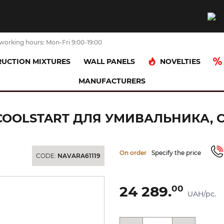
working hours: Mon-Fri 9:00-19:00
NOVELTIES
UCTION MIXTURES
WALL PANELS
MANUFACTURERS
 Axor Citterio C 125 CoolStart для умивальника, Chrome (49040000)
5 COOLSTART ДЛЯ УМИВАЛЬНИКА, 
On order
Specify the price
CODE:
NAVARA61119
24 289.
00
UAH/pc.