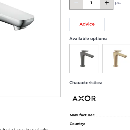
pc.
Advice
Available options:
Characteristics:
Manufacturer:
Country:
due to the settings of color 