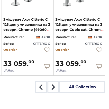
Змішувач Axor Citterio C
Змішувач Axor Citterio C
125 для умивальника на 3
125 для умивальника на 3
отвори, Chrome (49060000)
отвори Cubic cut, Chrome (49061000)
Manufacturer:
AXOR
Manufacturer:
AXOR
Series:
CITTERIO C
Series:
CITTERIO C
S
On order
On order
33 059.
33 059.
00
00
UAH/pc.
UAH/pc.
All Collection