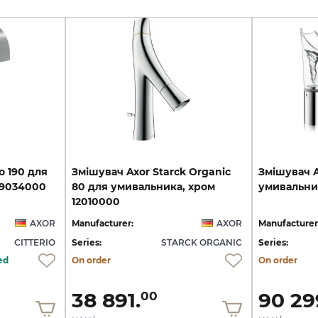
o
190
для
Змішувач Axor Starck Organic
Змішувач
9034000
80 для умивальника, хром
умивальни
12010000
AXOR
Manufacturer:
AXOR
Manufacturer
CITTERIO
Series:
STARCK ORGANIC
Series:
ed
On order
On order
38 891.
90 29
00