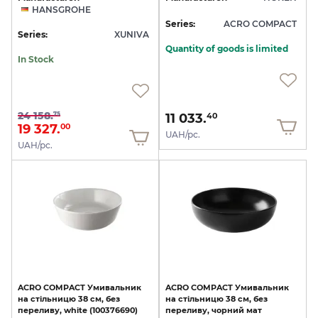
HANSGROHE
Series:
ACRO COMPACT
Series:
XUNIVA
Quantity of goods is limited
In Stock
24 158.
75
11 033.
40
19 327.
00
UAH/pc.
UAH/pc.
ACRO
COMPACT
Умивальник
ACRO
COMPACT
Умивальник
на
стільницю
38
см,
без
на
стільницю
38
см,
без
переливу,
white
(100376690)
переливу,
чорний
мат