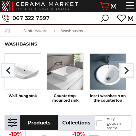
(
0
)
067 322 7597
(0)
Sanitaryware
Washbasins
WASHBASINS
Wall-hung sink
Countertop-
Inset washbasin on
mounted sink
the countertop
only
Products
Collections
goods in
stock
-10%
-10%