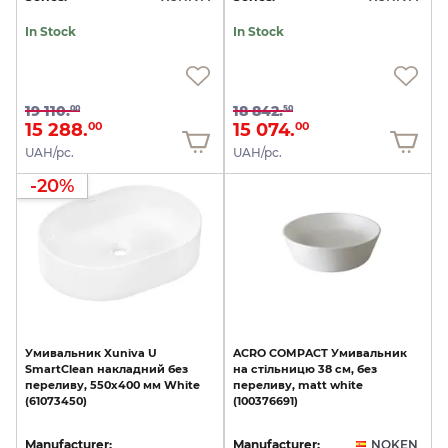
In Stock
In Stock
19 110.
18 842.
00
50
15 288.
15 074.
00
00
UAH/pc.
UAH/pc.
-20%
Умивальник
Xuniva
U
ACRO
COMPACT
Умивальник
SmartClean
накладний
без
на
стільницю
38
см,
без
переливу,
550х400
мм
White
переливу,
matt
white
(61073450)
(100376691)
Manufacturer:
Manufacturer:
NOKEN