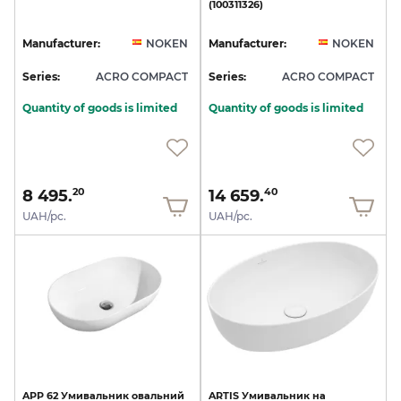
(100311326)
Manufacturer:
NOKEN
Manufacturer:
NOKEN
Series:
ACRO COMPACT
Series:
ACRO COMPACT
Quantity of goods is limited
Quantity of goods is limited
8 495.
14 659.
20
40
UAH/pc.
UAH/pc.
APP
62
Умивальник
овальний
ARTIS
Умивальник
на