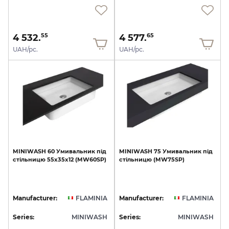
4 532.
4 577.
55
65
UAH/pc.
UAH/pc.
MINIWASH
60
Умивальник
під
MINIWASH
75
Умивальник
під
стільницю
55х35х12
(MW60SP)
стільницю
(MW75SP)
Manufacturer:
FLAMINIA
Manufacturer:
FLAMINIA
Series:
MINIWASH
Series:
MINIWASH