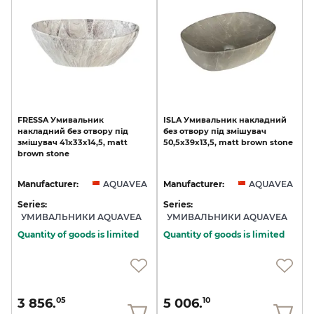
FRESSA
Умивальник
ISLA
Умивальник
накладний
накладний
без
отвору
під
без
отвору
під
змішувач
змішувач
41x33x14,5,
matt
50,5x39x13,5,
matt
brown
stone
brown
stone
Manufacturer:
AQUAVEA
Manufacturer:
AQUAVEA
Series:
Series:
УМИВАЛЬНИКИ AQUAVEA
УМИВАЛЬНИКИ AQUAVEA
Quantity of goods is limited
Quantity of goods is limited
3 856.
5 006.
05
10