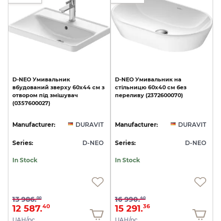
D-NEO
Умивальник
D-NEO
Умивальник
на
вбудований
зверху
60х44
см
з
стільницю
60х40
см
без
отвором
під
змішувач
переливу
(2372600070)
(0357600027)
Manufacturer:
DURAVIT
Manufacturer:
DURAVIT
Series:
D-NEO
Series:
D-NEO
In Stock
In Stock
13 986.
16 990.
00
40
12 587.
15 291.
40
36
UAH/pc.
UAH/pc.