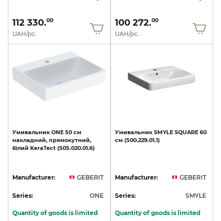
112 330.
100 272.
00
00
UAH/pc.
UAH/pc.
Умивальник
ONE
50
см
Умивальник
SMYLE
SQUARE
60
накладний,
прямокутний,
см
(500.229.01.1)
білий
KeraTect
(505.020.01.6)
Manufacturer:
GEBERIT
Manufacturer:
GEBERIT
Series:
ONE
Series:
SMYLE
Quantity of goods is limited
Quantity of goods is limited