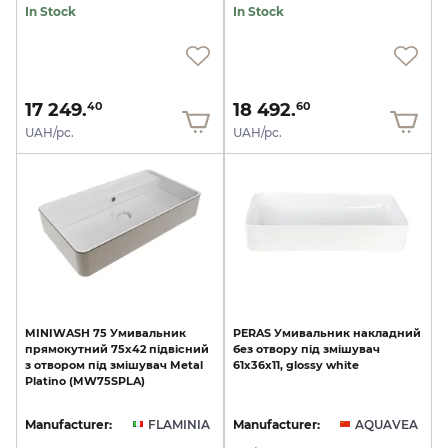
In Stock
In Stock
17 249.
18 492.
40
60
UAH/pc.
UAH/pc.
MINIWASH
75
Умивальник
PERAS
Умивальник
накладний
прямокутний
75х42
підвісний
без
отвору
під
змішувач
з
отвором
під
змішувач
Metal
61x36x11,
glossy
white
Platino
(MW75SPLA)
Manufacturer:
FLAMINIA
Manufacturer:
AQUAVEA