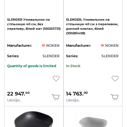
SLENDER
Умивальник
на
SLENDER,
Умивальник
на
стільницю
40
см,
без
стільницю
40
см
з
переливом,
переливу,
білий
мат
(100255721)
донний
клапан,
білий
(100283408)
Manufacturer:
NOKEN
Manufacturer:
NOKEN
Series:
SLENDER
Series:
SLENDER
Quantity of goods is limited
In Stock
22 947.
14 763.
40
00
UAH/pc.
UAH/pc.