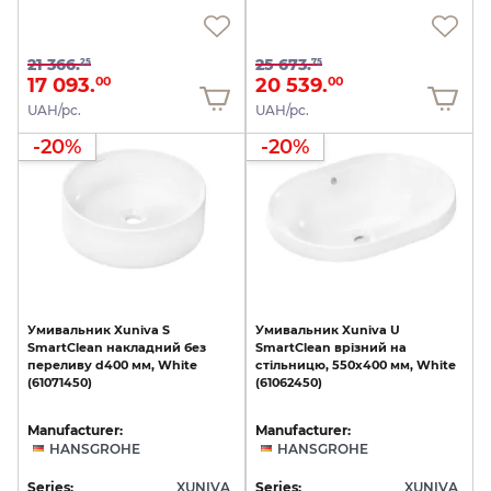
21 366.
25 673.
25
75
17 093.
20 539.
00
00
UAH/pc.
UAH/pc.
-20%
-20%
Умивальник
Xuniva
S
Умивальник
Xuniva
U
SmartClean
накладний
без
SmartClean
врізний
на
переливу
d400
мм,
White
стільницю,
550х400
мм,
White
(61071450)
(61062450)
Manufacturer:
Manufacturer:
HANSGROHE
HANSGROHE
Series:
XUNIVA
Series:
XUNIVA