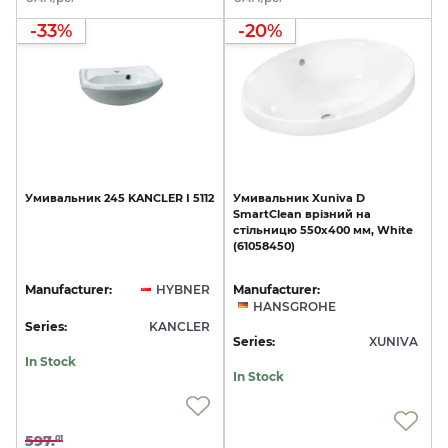
-33%
-20%
Умивальник
245
KANCLER
І
5112
Умивальник
Xuniva
D
SmartClean
врізний
на
стільницю
550х400
мм,
White
(61058450)
Manufacturer:
HYBNER
Manufacturer:
HANSGROHE
Series:
KANCLER
Series:
XUNIVA
In Stock
In Stock
597.
01