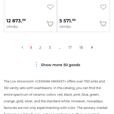
12 873.
5 571.
00
00
UAH/pc.
UAH/pc.
1
2
3
...
17
18
Show more 50 goods
The Lviv showroom «CERAMA MARKET» offers over 700 sinks and
130 vanity sets with washbasins. In the catalog, you can find the
entire spectrum of ceramic colors: red, black, pink, blue, green,
orange, gold, silver, and the standard white. However, nowadays,
factories are not only experimenting with color. The sanitary market