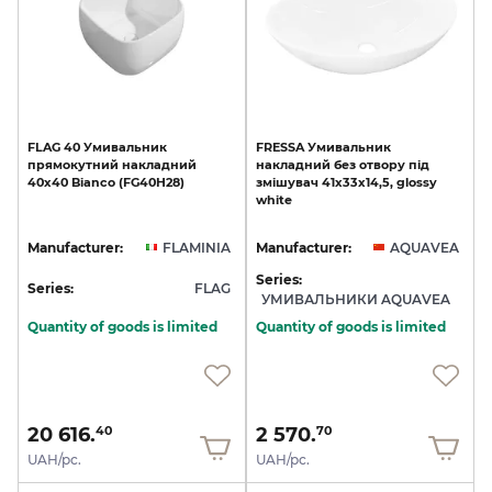
FLAG
40
Умивальник
FRESSA
Умивальник
прямокутний
накладний
накладний
без
отвору
під
40х40
Bianco
(FG40H28)
змішувач
41x33x14,5,
glossy
white
Manufacturer:
FLAMINIA
Manufacturer:
AQUAVEA
Series:
Series:
FLAG
УМИВАЛЬНИКИ AQUAVEA
Quantity of goods is limited
Quantity of goods is limited
20 616.
2 570.
40
70
UAH/pc.
UAH/pc.