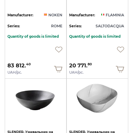
Manufacturer:
NOKEN
Manufacturer:
FLAMINIA
Series:
ROME
Series:
SALTODACQUA
Quantity of goods is limited
Quantity of goods is limited
83 812.
20 771.
40
80
UAH/pc.
UAH/pc.
SLENDER,
Умивальник
на
SLENDER,
Умивальник
на