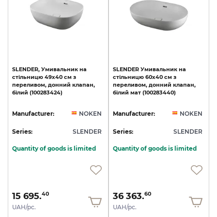
SLENDER,
Умивальник
на
SLENDER
Умивальник
на
стільницю
49x40
см
з
стільницю
60x40
см
з
переливом,
донний
клапан,
переливом,
донний
клапан,
білий
(100283424)
білий
мат
(100283440)
Manufacturer:
NOKEN
Manufacturer:
NOKEN
Series:
SLENDER
Series:
SLENDER
Quantity of goods is limited
Quantity of goods is limited
15 695.
36 363.
40
60
UAH/pc.
UAH/pc.