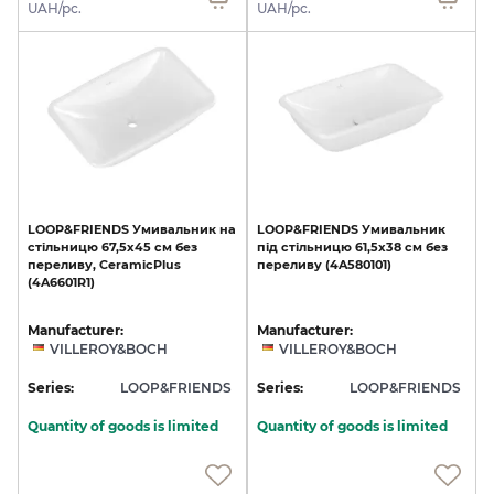
UAH/pc.
UAH/pc.
LOOP&FRIENDS
Умивальник
на
LOOP&FRIENDS
Умивальник
стільницю
67,5х45
см
без
під
стільницю
61,5x38
см
без
переливу,
CeramicPlus
переливу
(4A580101)
(4A6601R1)
Manufacturer:
Manufacturer:
VILLEROY&BOCH
VILLEROY&BOCH
Series:
LOOP&FRIENDS
Series:
LOOP&FRIENDS
Quantity of goods is limited
Quantity of goods is limited