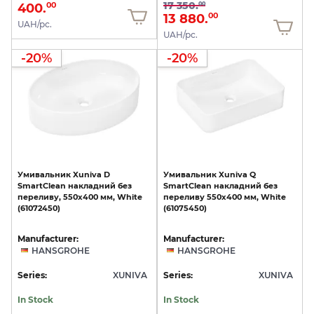
17 350.
00
400.
00
13 880.
00
UAH/pc.
UAH/pc.
-20%
-20%
Умивальник
Xuniva
D
Умивальник
Xuniva
Q
SmartClean
накладний
без
SmartClean
накладний
без
переливу,
550х400
мм,
White
переливу
550х400
мм,
White
(61072450)
(61075450)
Manufacturer:
Manufacturer:
HANSGROHE
HANSGROHE
Series:
XUNIVA
Series:
XUNIVA
In Stock
In Stock