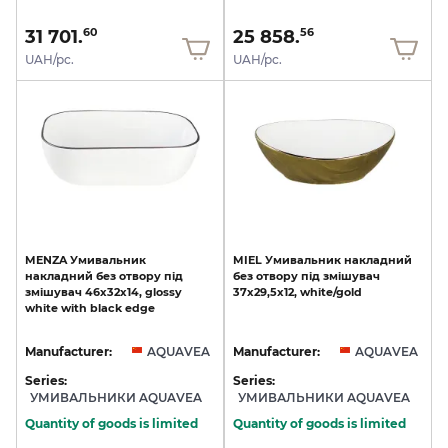
31 701.
25 858.
60
56
UAH/pc.
UAH/pc.
MENZA
Умивальник
MIEL
Умивальник
накладний
накладний
без
отвору
під
без
отвору
під
змішувач
змішувач
46x32x14,
glossy
37x29,5x12,
white/gold
white
with
black
edge
Manufacturer:
AQUAVEA
Manufacturer:
AQUAVEA
Series:
Series:
УМИВАЛЬНИКИ AQUAVEA
УМИВАЛЬНИКИ AQUAVEA
Quantity of goods is limited
Quantity of goods is limited