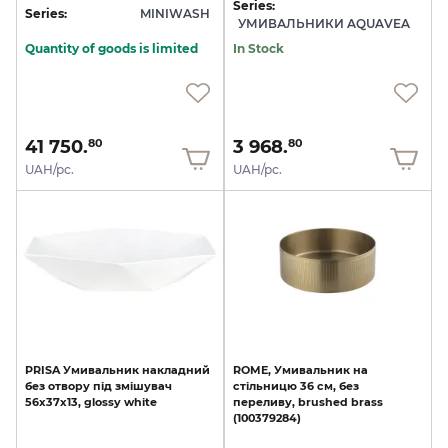
Series:
Series:
MINIWASH
УМИВАЛЬНИКИ AQUAVEA
Quantity of goods is limited
In Stock
41 750.
3 968.
80
80
UAH/pc.
UAH/pc.
PRISA
Умивальник
накладний
ROME,
Умивальник
на
без
отвору
під
змішувач
стільницю
36
см,
без
56x37x13,
glossy
white
переливу,
brushed
brass
(100379284)