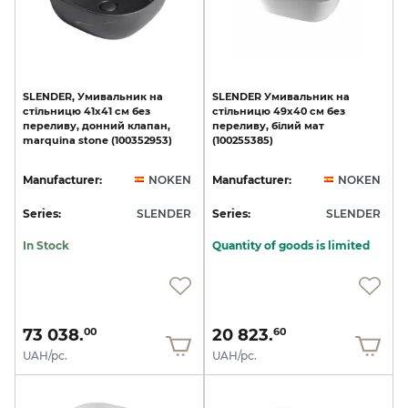
SLENDER,
Умивальник
на
SLENDER
Умивальник
на
стільницю
41x41
см
без
стільницю
49x40
см
без
переливу,
донний
клапан,
переливу,
білий
мат
marquina
stone
(100352953)
(100255385)
Manufacturer:
NOKEN
Manufacturer:
NOKEN
Series:
SLENDER
Series:
SLENDER
In Stock
Quantity of goods is limited
73 038.
20 823.
00
60
UAH/pc.
UAH/pc.