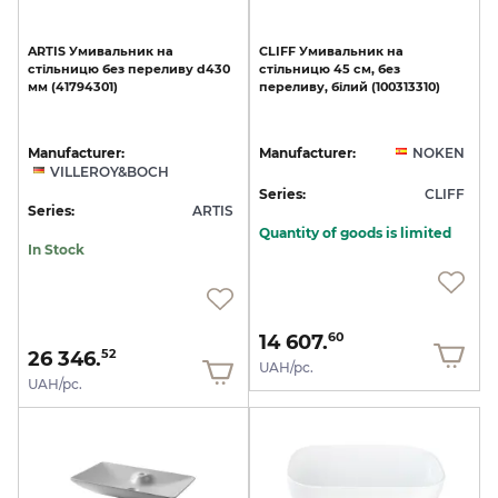
ARTIS
Умивальник
на
CLIFF
Умивальник
на
стільницю
без
переливу
d430
стільницю
45
см,
без
мм
(41794301)
переливу,
білий
(100313310)
Manufacturer:
Manufacturer:
NOKEN
VILLEROY&BOCH
Series:
CLIFF
Series:
ARTIS
Quantity of goods is limited
In Stock
14 607.
60
26 346.
52
UAH/pc.
UAH/pc.