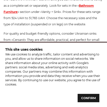
as a complete set or separately. Look for sets in the «
Bathroom
Furniture
» section under «Vanity + Sink». Prices for these sets range
from 924 UAH to 51,765 UAH. Choose the necessary sizes and the
type of installation (suspended or on legs) on the website.
For quality and budget-friendly options, consider Ukrainian sinks
from «Cersanit» They are affordable, practical, and perfect for small
bathrooms.
This site uses cookies
We use cookies to analyze traffic, tailor content and advertising to
«Pedestal» sinks
are models with a pedestal or semi-pedestal.
you, and allow us to share information on social networks. We
Besides their stylish appearance, they effectively conceal plumbing
share information about your online activity with Google's
partners: social media sites, advertising and web analytics
and fixtures. These models can be easily wall-mounted with brackets.
companies. Our partners may combine this information with
Pedestals are purchased separately.
information you provide and data they receive when you use their
services. By continuing to use our website, you agree to the use of
Console sinks
are wall-mounted, suspended sinks. They have made a
cookies.
comeback, especially with beautiful brass traps in antique brass or
bronze finishes, which harmoniously complement an elegant interior.
CONFIRM
To save space, console sinks are often mounted above a washing