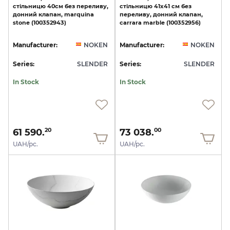
стільницю
40см
без
переливу,
стільницю
41x41
см
без
донний
клапан,
marquina
переливу,
донний
клапан,
stone
(100352943)
carrara
marble
(100352956)
Manufacturer:
NOKEN
Manufacturer:
NOKEN
Series:
SLENDER
Series:
SLENDER
In Stock
In Stock
61 590.
73 038.
20
00
UAH/pc.
UAH/pc.