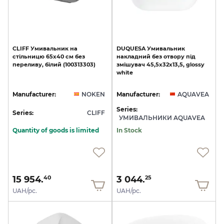
CLIFF
Умивальник
на
DUQUESA
Умивальник
стільницю
65x40
см
без
накладний
без
отвору
під
переливу,
білий
(100313303)
змішувач
45,5x32x13,5,
glossy
white
Manufacturer:
NOKEN
Manufacturer:
AQUAVEA
Series:
Series:
CLIFF
УМИВАЛЬНИКИ AQUAVEA
Quantity of goods is limited
In Stock
15 954.
3 044.
40
25
UAH/pc.
UAH/pc.