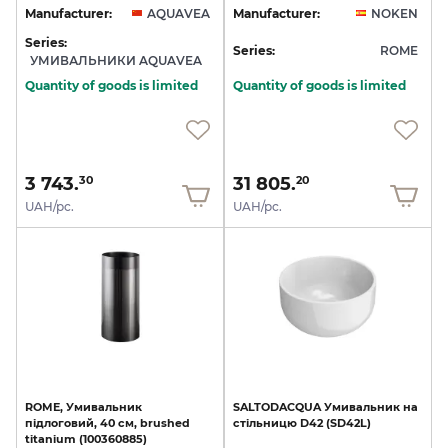
Manufacturer:
AQUAVEA
Manufacturer:
NOKEN
Series:
Series:
ROME
УМИВАЛЬНИКИ AQUAVEA
Quantity of goods is limited
Quantity of goods is limited
3 743.
31 805.
30
20
UAH/pc.
UAH/pc.
ROME,
Умивальник
SALTODACQUA
Умивальник
на
підлоговий,
40
см,
brushed
стільницю
D42
(SD42L)
titanium
(100360885)