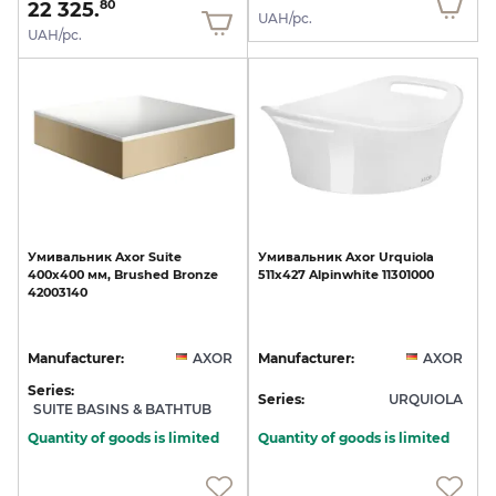
22 325.
80
UAH/pc.
UAH/pc.
Умивальник
Axor
Suite
Умивальник
Axor
Urquiola
400x400
мм,
Brushed
Bronze
511х427
Alpinwhite
11301000
42003140
Manufacturer:
AXOR
Manufacturer:
AXOR
Series:
Series:
URQUIOLA
SUITE BASINS & BATHTUB
Quantity of goods is limited
Quantity of goods is limited