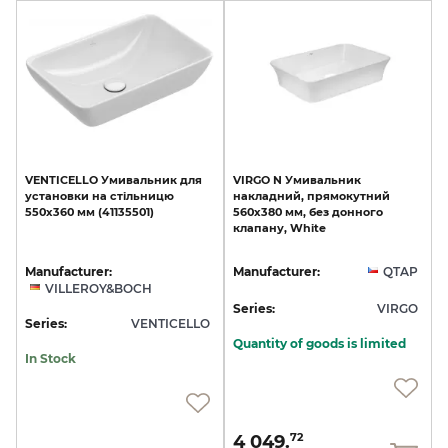
VENTICELLO
Умивальник
для
VIRGO
N
Умивальник
установки
на
стільницю
накладний,
прямокутний
550х360
мм
(41135501)
560x380
мм,
без
донного
клапану,
White
Manufacturer:
Manufacturer:
QTAP
VILLEROY&BOCH
Series:
VIRGO
Series:
VENTICELLO
Quantity of goods is limited
In Stock
4 049.
72