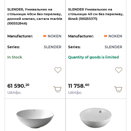
SLENDER,
Умивальник
на
SLENDER
Умивальник
на
стільницю
40см
без
переливу,
стільницю
40
см
без
переливу,
донний
клапан,
carrara
marble
білий
(100255371)
(100352946)
Manufacturer:
NOKEN
Manufacturer:
NOKEN
Series:
SLENDER
Series:
SLENDER
In Stock
Quantity of goods is limited
61 590.
11 758.
20
60
UAH/pc.
UAH/pc.