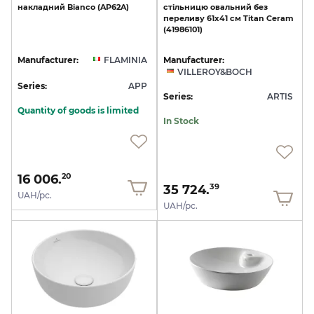
накладний
Bianco
(AP62A)
стільницю
овальний
без
переливу
61х41
см
Titan
Ceram
(41986101)
Manufacturer:
FLAMINIA
Manufacturer:
VILLEROY&BOCH
Series:
APP
Series:
ARTIS
Quantity of goods is limited
In Stock
16 006.
20
35 724.
39
UAH/pc.
UAH/pc.