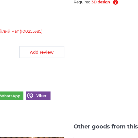
Required
3D design
лий мат (100255385)
Add review
Other goods from thi