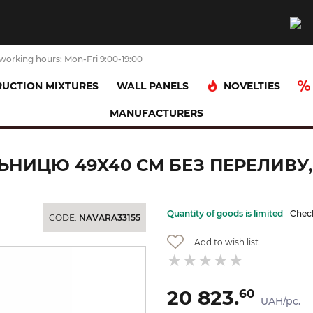
working hours: Mon-Fri 9:00-19:00
NOVELTIES
UCTION MIXTURES
WALL PANELS
MANUFACTURERS
 sink
SLENDER Умивальник на стільницю 49x40 см без переливу,
НИЦЮ 49X40 СМ БЕЗ ПЕРЕЛИВУ, Б
Quantity of goods is limited
Check
CODE:
NAVARA33155
Add to wish list
20 823.
60
UAH/pc.