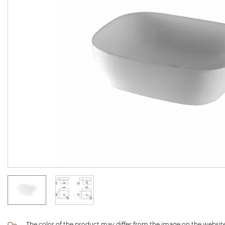
The color of the product may differ from the image on the website 