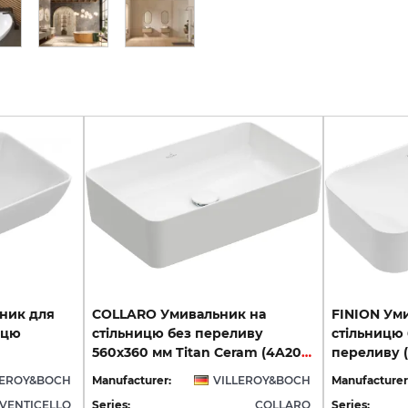
ник для
COLLARO Умивальник на
FINION Ум
ицю
стільницю без переливу
стільницю 
560х360 мм Titan Ceram (4A205601)
переливу (
LEROY&BOCH
Manufacturer:
VILLEROY&BOCH
Manufacturer
VENTICELLO
Series:
COLLARO
Series: