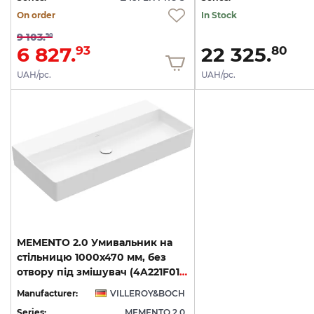
On order
In Stock
9 103.
90
6 827.
22 325.
93
80
UAH/pc.
UAH/pc.
MEMENTO 2.0 Умивальник на
стільницю 1000x470 мм, без
отвору під змішувач (4A221F01) Titan Ceram
Manufacturer:
VILLEROY&BOCH
Series:
MEMENTO 2.0