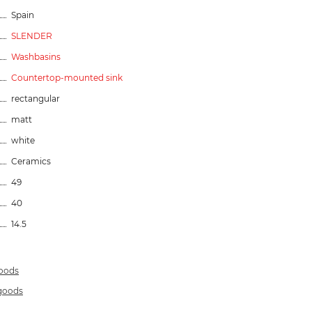
Spain
SLENDER
Washbasins
Countertop-mounted sink
rectangular
matt
white
Ceramics
49
40
14.5
goods
 goods