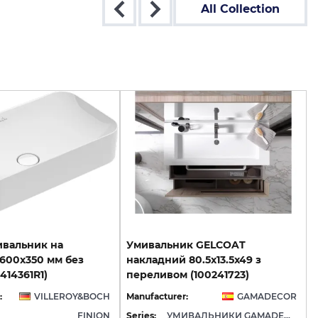
All Collection
ивальник на
Умивальник GELCOAT
600x350 мм без
накладний 80.5x13.5x49 з
414361R1)
переливом (100241723)
:
VILLEROY&BOCH
Manufacturer:
GAMADECOR
FINION
Series:
УМИВАЛЬНИКИ GAMADECOR