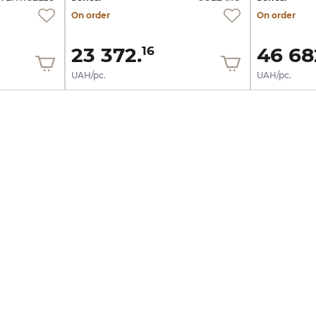
On order
On order
23 372.
46 68
16
UAH/pc.
UAH/pc.