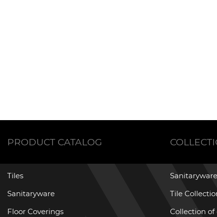
PRODUCT CATALOG
COLLECT
Tiles
Sanitaryware
Sanitaryware
Tile Collecti
Floor Coverings
Collection of