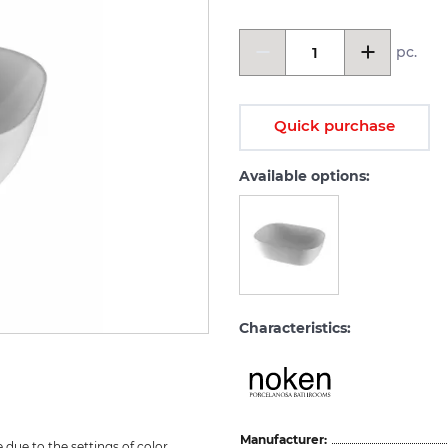
pc.
Quick purchase
Available options:
Characteristics:
Manufacturer:
due to the settings of color 