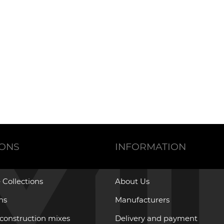
IONS
INFORMATION
 Collections
About Us
ons
Manufacturers
 construction mixes
Delivery and payment