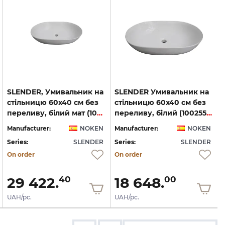
SLENDER, Умивальник на
SLENDER Умивальник на
стільницю 60х40 см без
стільницю 60х40 см без
переливу, білий мат (100255705)
переливу, білий (100255359)
Manufacturer:
NOKEN
Manufacturer:
NOKEN
Series:
SLENDER
Series:
SLENDER
S
On order
On order
29 422.
18 648.
40
00
UAH/pc.
UAH/pc.