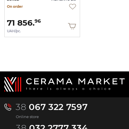
On order
71 856.
96
UAH/pc.
38
067 322 7597
Online store
38
032 2777 334