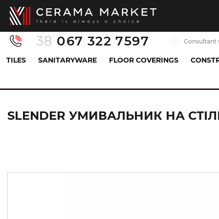
38
067 322 7597
Consultant 
TILES
SANITARYWARE
FLOOR COVERINGS
CONSTR
Sanitaryware
Washbasins
Countertop-mounted
SLENDER УМИВАЛЬНИК НА СТІЛЬ