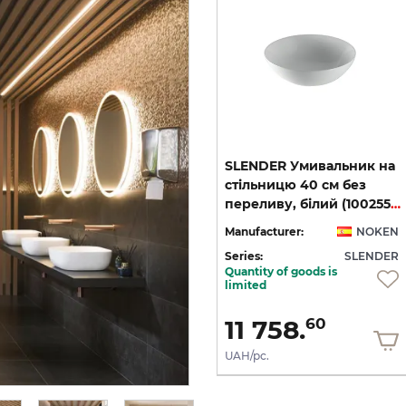
на
SLENDER, Умивальник на
SLENDER Умивальник на
стільницю 41x41 см без
стільницю 40 см без
переливу, донний клапан, marquina stone (100352943)
переливу, донний клапан, carrara marble (100352956)
переливу, білий (100255371)
EN
Manufacturer:
NOKEN
Manufacturer:
NOKEN
ER
Series:
SLENDER
Series:
SLENDER
Quantity of goods is
In Stock
limited
73 038.
11 758.
00
60
UAH/pc.
UAH/pc.