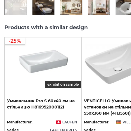
Products with a similar design
-25%
exhibition sample
Умивальник
Pro
S
60х40
см
на
VENTICELLO Умиваль
стільницю
H8169520001121
установки на стільн
550х360 мм (41135501)
Manufacturer:
LAUFEN
Manufacturer:
VIL
Series:
LAUFEN PRO S
Series: