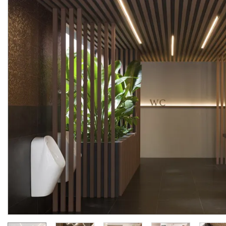
SLENDER, Умивальник на
SLENDER, Умивальник 
стільницю 40см без
стільницю 40см без
переливу, донний клапан, carrara marble (100352946)
Manufacturer:
NOKEN
Manufacturer:
NOK
Series:
SLENDER
Series:
SLEND
In Stock
In Stock
61 590.
61 590.
20
20
UAH/pc.
UAH/pc.