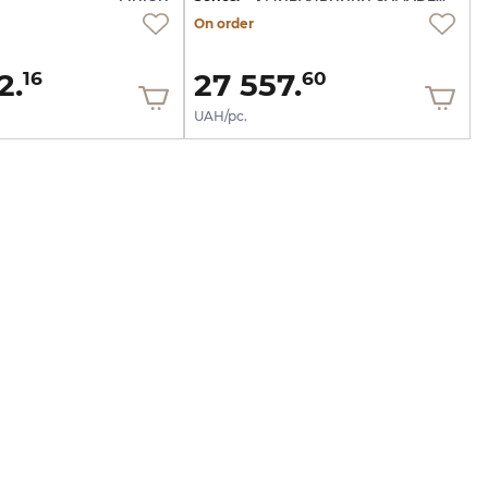
On order
2.
27 557.
16
60
UAH/pc.