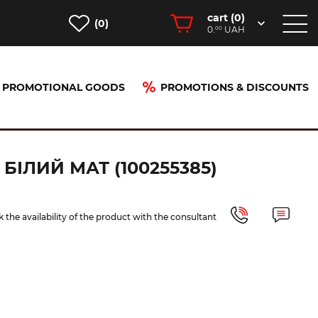
cart (
0
)
(0)
0.
UAH
00
PROMOTIONAL GOODS
PROMOTIONS & DISCOUNTS
 білий мат (100255385)
ІЛИЙ МАТ (100255385)
 the availability of the product with the consultant