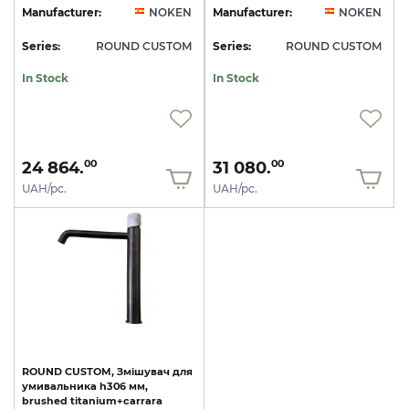
Manufacturer:
NOKEN
Manufacturer:
NOKEN
Series:
ROUND CUSTOM
Series:
ROUND CUSTOM
In Stock
In Stock
24 864.
31 080.
00
00
UAH/pc.
UAH/pc.
ROUND
CUSTOM,
Змішувач
для
умивальника
h306
мм,
brushed
titanium+carrara