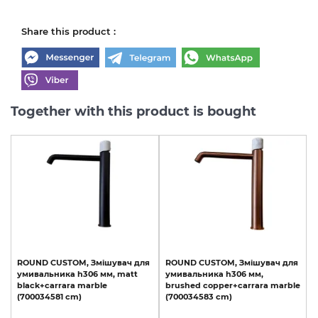
Share this product :
Together with this product is bought
ROUND
CUSTOM,
Змішувач
для
ROUND
CUSTOM,
Змішувач
для
умивальника
h306
мм,
matt
умивальника
h306
мм,
black+carrara
marble
brushed
copper+carrara
marble
(700034581
cm)
(700034583
cm)