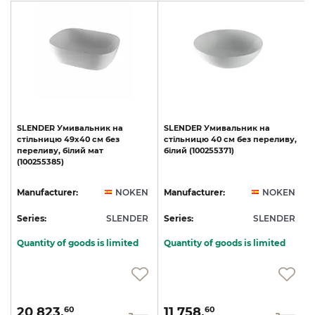
SLENDER
Умивальник
на
SLENDER
Умивальник
на
стільницю
49x40
см
без
стільницю
40
см
без
переливу,
переливу,
білий
мат
білий
(100255371)
(100255385)
N
Manufacturer:
NOKEN
Manufacturer:
NOKEN
R
Series:
SLENDER
Series:
SLENDER
S
Quantity of goods is limited
Quantity of goods is limited
20 823.
11 758.
60
60