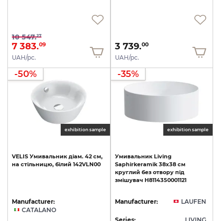
10 547.
27
7 383.
3 739.
09
00
UAH/pc.
UAH/pc.
-50%
-35%
exhibition sample
exhibition sample
VELIS
Умивальник
діам.
42
см,
Умивальник
Living
на
стільницю,
білий
142VLN00
Saphirkeramik
38х38
см
круглий
без
отвору
під
змішувач
H8114350001121
Manufacturer:
Manufacturer:
LAUFEN
CATALANO
Series:
LIVING