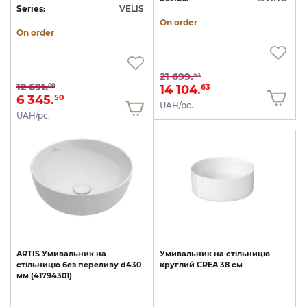
Series:
VELIS
On order
On order
21 699.
43
12 691.
00
14 104.
63
6 345.
50
UAH/pc.
UAH/pc.
ARTIS
Умивальник
на
Умивальник
на
стільницю
стільницю
без
переливу
d430
круглий
CREA
38
см
мм
(41794301)