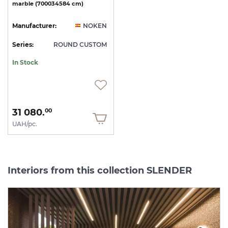
marble
(700034584
cm)
Manufacturer:
NOKEN
Series:
ROUND CUSTOM
In Stock
31 080.
00
UAH/pc.
Interiors from this collection SLENDER