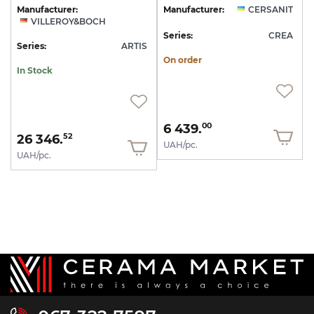
Manufacturer:
Manufacturer:
CERSANIT
VILLEROY&BOCH
Series:
CREA
Series:
ARTIS
On order
In Stock
6 439.
00
26 346.
52
UAH/pc.
UAH/pc.