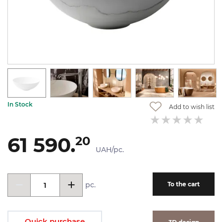
In Stock
Add to wish list
61 590.
20
UAH/pc.
pc.
To the cart
Quick purchase