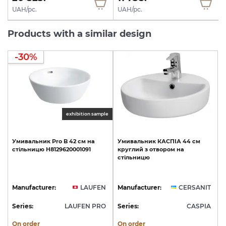
UAH/pc.
UAH/pc.
Products with a similar design
-30%
exhibition sample
Умивальник
Pro
B
42
см
на
Умивальник
КАСПІА
44
см
стільницю
H8129620001091
круглий
з
отвором
на
стільницю
Manufacturer:
LAUFEN
Manufacturer:
CERSANIT
Series:
LAUFEN PRO
Series:
CASPIA
On order
On order