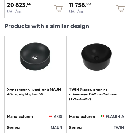
20 823.
11 758.
60
60
UAH/pc.
UAH/pc.
Products with a similar design
Умивальник
гранітний
MAUN
TWIN
Умивальник
на
40
см,
night
glow
60
стільницю
D42
см
Carbone
(TW42CCAR)
Manufacturer:
AXIS
Manufacturer:
FLAMINIA
Series:
MAUN
Series:
TWIN