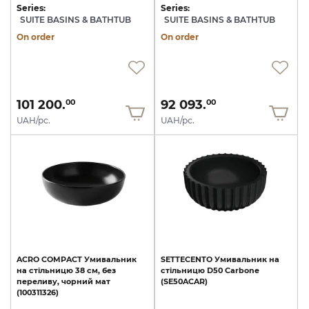
Series:
Series:
SUITE BASINS & BATHTUB
SUITE BASINS & BATHTUB
On order
On order
101 200.
92 093.
00
00
UAH/pc.
UAH/pc.
ACRO
COMPACT
Умивальник
SETTECENTO
Умивальник
на
на
стільницю
38
см,
без
стільницю
D50
Carbone
переливу,
чорний
мат
(SE50ACAR)
(100311326)