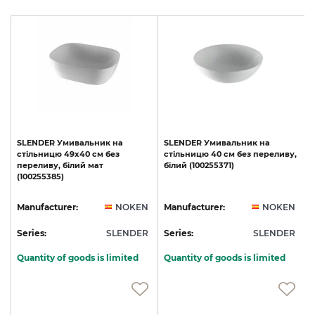
SLENDER
Умивальник
на
SLENDER
Умивальник
на
стільницю
49x40
см
без
стільницю
40
см
без
переливу,
переливу,
білий
мат
білий
(100255371)
(100255385)
N
Manufacturer:
NOKEN
Manufacturer:
NOKEN
R
Series:
SLENDER
Series:
SLENDER
S
Quantity of goods is limited
Quantity of goods is limited