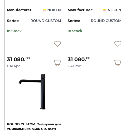
Manufacturer:
NOKEN
Manufacturer:
NOKEN
Series:
ROUND CUSTOM
Series:
ROUND CUSTOM
In Stock
In Stock
31 080.
31 080.
00
00
UAH/pc.
UAH/pc.
ROUND
CUSTOM,
Змішувач
для
умивальника
h306
мм,
matt