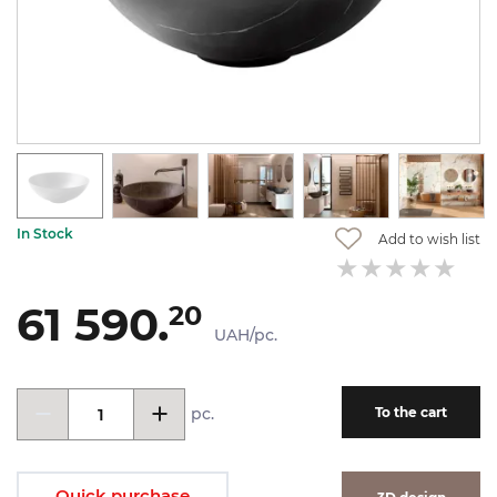
In Stock
Add to wish list
61 590.
20
UAH/pc.
pc.
To the cart
Quick purchase