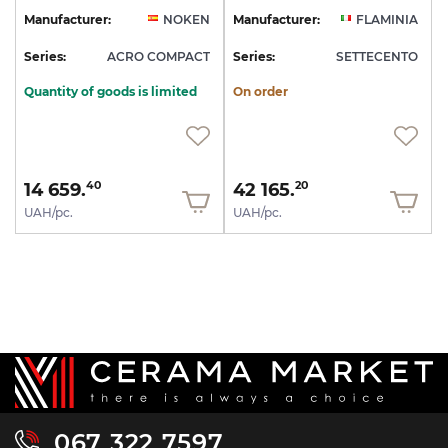
Manufacturer:
NOKEN
Manufacturer:
FLAMINIA
Series:
ACRO COMPACT
Series:
SETTECENTO
Quantity of goods is limited
On order
14 659.
42 165.
40
20
UAH/pc.
UAH/pc.
067 322 7597