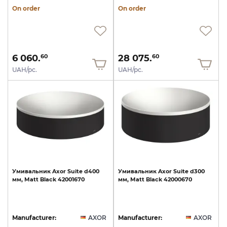
On order
On order
6 060.
28 075.
60
60
UAH/pc.
UAH/pc.
Умивальник
Axor
Suite
d400
Умивальник
Axor
Suite
d300
мм,
Matt
Black
42001670
мм,
Matt
Black
42000670
Manufacturer:
AXOR
Manufacturer:
AXOR