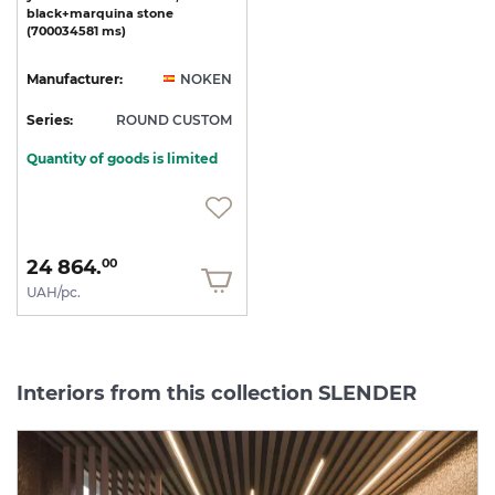
black+marquina
stone
(700034581
ms)
Manufacturer:
NOKEN
Series:
ROUND CUSTOM
Quantity of goods is limited
24 864.
00
UAH/pc.
Interiors from this collection SLENDER