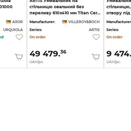
uiola
ARTIS Умивальник на
Умивальни
301000
стільницю овальний без
стільницю,
переливу 610х410 мм Titan Ceram (419861R1) Ceramic Plus
AXOR
Manufacturer:
VILLEROY&BOCH
Manufacturer
URQUIOLA
Series:
ARTIS
Series:
ed
On order
On order
49 479.
9 474
36
UAH/pc.
UAH/pc.