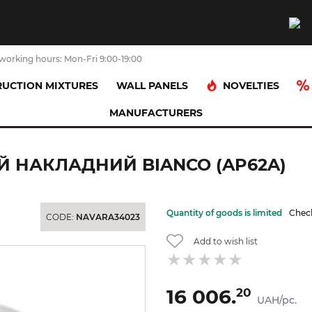
working hours: Mon-Fri 9:00-19:00
NOVELTIES
UCTION MIXTURES
WALL PANELS
MANUFACTURERS
 sink
APP 62 Умивальник овальний накладний Bianco (AP62A)
 НАКЛАДНИЙ BIANCO (AP62A)
Quantity of goods is limited
Check
CODE:
NAVARA34023
Add to wish list
16 006.
20
UAH/pc.