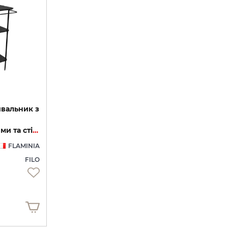
ивальник з
керамічними полицями та стільницею (FI75SVNE)
FLAMINIA
FILO