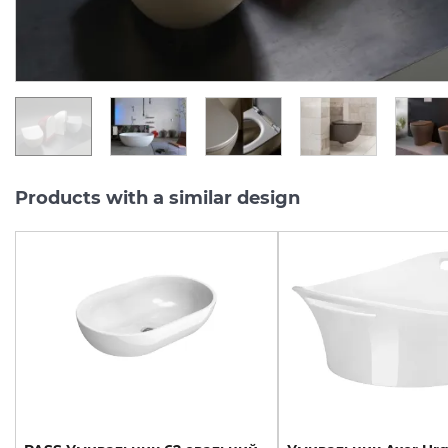
33 307.
14 037.
40
80
UAH/pc.
UAH/pc.
Products with a similar design