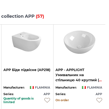
 collection APP
(57)
APP
Біде
підвісне
(AP218)
APP - APPLIGHT
Умивальник на
стільницю 40 круглий (AP40A)
Manufacturer:
FLAMINIA
Manufacturer:
FLAMINIA
Series:
APP
Series:
APP
S
Quantity of goods is
On order
limited