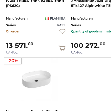
PASS
Умивальник
62
овальний
Умивальник
Axor
Urq
(PS62C)
511х427
Alpinwhite
11
Manufacturer:
FLAMINIA
Manufacturer:
Series:
PASS
Series:
On order
Quantity of goods is limit
13 571.
100 272.
60
00
UAH/pc.
UAH/pc.
-20%