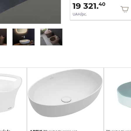
28 490.
19 321.
00
40
UAH/pc.
UAH/pc.