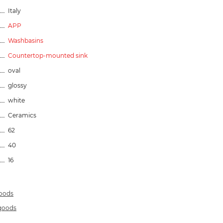
Italy
APP
Washbasins
Countertop-mounted sink
oval
glossy
white
Ceramics
62
40
16
goods
 goods