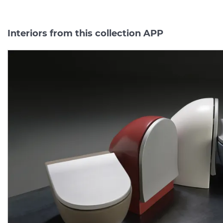
Interiors from this collection APP
-45%
-45%
exhibition sample
exhibition sam
APP
Унітаз
підвісний
APP/QUICK Сидіння дл
gosilent
Rosso
(AP118S)
унітазу
Manufacturer:
FLAMINIA
Manufacturer:
FLAMIN
Series:
APP
Series:
A
On order
On order
60 558.
25 523.
91
27