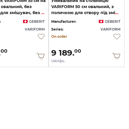
к VARIFORM 55 см на
Умивальник на стільницю
 овальний, без
VARIFORM 50 см овальний, з
отвору під для змішувач, без переливу (500.774.01.2)
поличкою для отвору під змішувач, білий (500.775.01.2)
:
GEBERIT
Manufacturer:
GEBERIT
VARIFORM
Series:
VARIFORM
On order
.
9 189.
00
00
UAH/pc.