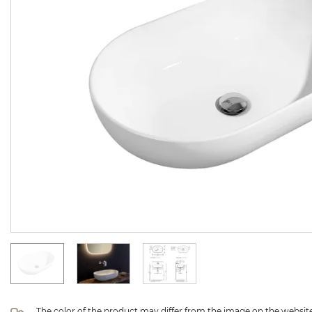
The color of the product may differ from the image on the website 