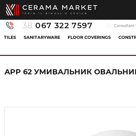
38
067 322 7597
Consultant 
TILES
SANITARYWARE
FLOOR COVERINGS
CONSTR
Sanitaryware
Washbasins
Countertop-mounted
APP 62 УМИВАЛЬНИК ОВАЛЬНИЙ