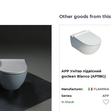
Other goods from this
ple
я
MINIAPP
Біде
підвісне,
APP
Унітаз
підвісний
Argilla
(AP219ARG)
goclean
Bianco
(AP118G)
SoftClosing/Quick-release Alluminio (QKCW07ALL)
IA
Manufacturer:
FLAMINIA
Manufacturer:
FLAMINIA
PP
Series:
APP
Series:
APP
On order
In Stock