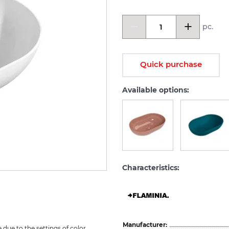
pc.
Quick purchase
Available options:
Characteristics:
Manufacturer:
due to the settings of color 