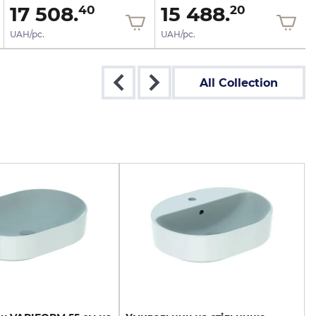
17 508.
15 488.
40
20
UAH/pc.
UAH/pc.
All Collection