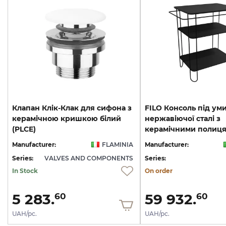
Клапан Клік-Клак для сифона з
FILO Консоль під ум
керамічною кришкою білий
нержавіючої сталі з
(PLCE)
Manufacturer:
FLAMINIA
Manufacturer:
Series:
VALVES AND COMPONENTS
Series:
In Stock
On order
5 283.
59 932.
60
60
UAH/pc.
UAH/pc.