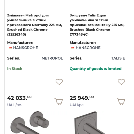
Змішувач Metropol для
Змішувач Talis E для
умивальника зі стіни
умивальника зі стіни
прихованого монтажу 225 мм,
прихованого монтажу 225 мм,
Brushed Black Chrome
Brushed Black Chrome
(32526340)
(71734340)
Manufacturer:
Manufacturer:
HANSGROHE
HANSGROHE
Series:
METROPOL
Series:
TALIS E
In Stock
Quantity of goods is limited
42 033.
25 949.
00
00
UAH/pc.
UAH/pc.