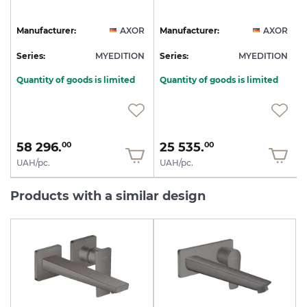
R
Manufacturer:
AXOR
Manufacturer:
AXOR
N
Series:
MYEDITION
Series:
MYEDITION
S
Quantity of goods is limited
Quantity of goods is limited
58 296.
25 535.
00
00
UAH/pc.
UAH/pc.
Products with a similar design