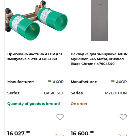
Прихована
частина
AXOR
для
Накладка
для
змішувача
AXOR
змішувача
зі
стіни
13623180
MyEdition
245
Metal,
Brushed
Black
Chrome
47904340
Manufacturer:
AXOR
Manufacturer:
AXOR
Series:
BASIC SET
Series:
MYEDITION
Quantity of goods is limited
On order
16 027.
16 600.
00
00