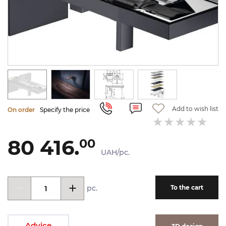
Add to wish list
On order
Specify the price
80 416.
00
UAH/pc.
pc.
To the cart
Advice