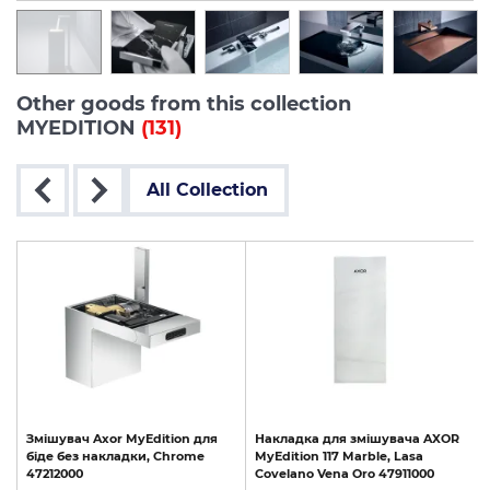
Other goods from this collection
MYEDITION
(131)
All Collection
R
Змішувач
Axor
MyEdition
для
Накладка
для
змішувача
AXOR
біде
без
накладки,
Chrome
MyEdition
117
Marble,
Lasa
47212000
Covelano
Vena
Oro
47911000