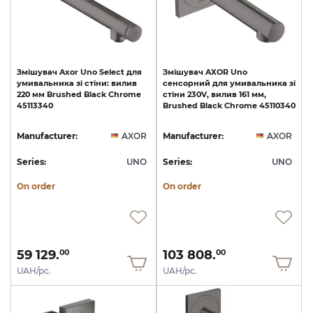
Змішувач
Axor
Uno
Select
для
Змішувач
AXOR
Uno
умивальника
зі
стіни:
вилив
сенсорний
для
умивальника
зі
220
мм
Brushed
Black
Chrome
стіни
230V,
вилив
161
мм,
45113340
Brushed
Black
Chrome
45110340
Manufacturer:
AXOR
Manufacturer:
AXOR
Series:
UNO
Series:
UNO
On order
On order
59 129.
103 808.
00
00
UAH/pc.
UAH/pc.