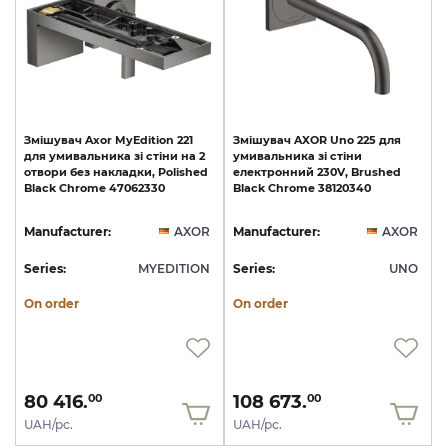
Змішувач
Axor
MyEdition
221
Змішувач
AXOR
Uno
225
для
для
умивальника
зі
стіни
на
2
умивальника
зі
стіни
отвори
без
накладки,
Polished
електронний
230V,
Brushed
Black
Chrome
47062330
Black
Chrome
38120340
Manufacturer:
AXOR
Manufacturer:
AXOR
Series:
MYEDITION
Series:
UNO
On order
On order
80 416.
108 673.
00
00
UAH/pc.
UAH/pc.