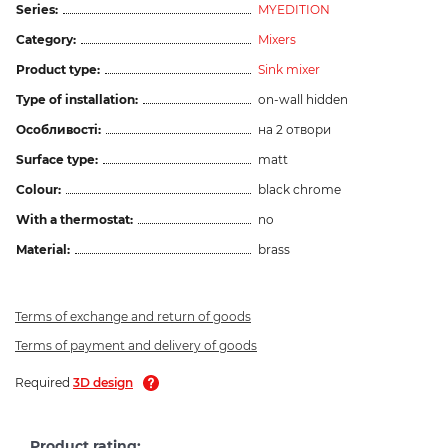
Series:
MYEDITION
Category:
Mixers
Product type:
Sink mixer
Type of installation:
on-wall hidden
Особливості:
на 2 отвори
Surface type:
matt
Colour:
black chrome
With a thermostat:
no
Material:
brass
Terms of exchange and return of goods
Terms of payment and delivery of goods
Required
3D design
Product rating: