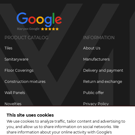
PRODUCT CATALOG
INFORMATION
Tiles
About Us
Sanitaryware
Manufacturers
Floor Coverings
Delivery and payment
Construction mixtures
Return and exchange
Wall Panels
Public offer
Novelties
Privacy Policy
This site uses cookies
Promotional goods
We use cookies to analyze traffic, tailor content and advertising to
Promotions & Discounts
you, and allow us to share information on social networks. We
share information about your online activity with Google's