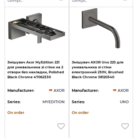
UAH/pc.
UAH/pc.
Змішувач
Axor
MyEdition
221
Змішувач
AXOR
Uno
225
для
для
умивальника
зі
стіни
на
2
умивальника
зі
стіни
отвори
без
накладки,
Polished
електронний
230V,
Brushed
Black
Chrome
47062330
Black
Chrome
38120340
Manufacturer:
AXOR
Manufacturer:
AXOR
Series:
MYEDITION
Series:
UNO
On order
On order