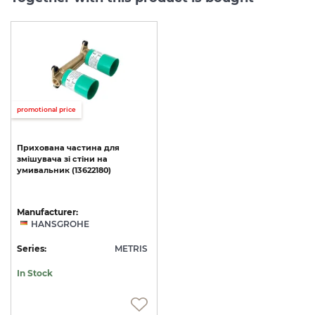
promotional price
Прихована
частина
для
змішувача
зі
стіни
на
умивальник
(13622180)
Manufacturer:
HANSGROHE
Series:
METRIS
In Stock