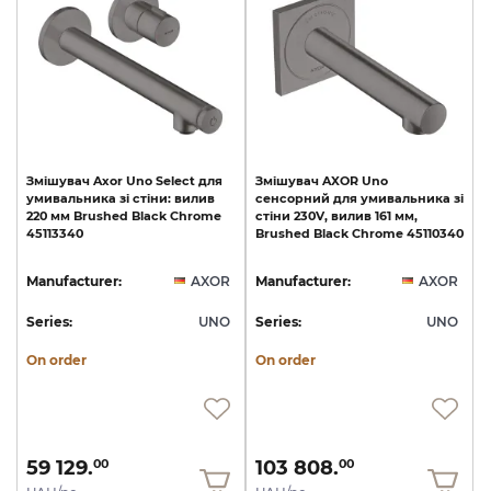
Змішувач
Axor
Uno
Select
для
Змішувач
AXOR
Uno
умивальника
зі
стіни:
вилив
сенсорний
для
умивальника
зі
220
мм
Brushed
Black
Chrome
стіни
230V,
вилив
161
мм,
45113340
Brushed
Black
Chrome
45110340
Manufacturer:
AXOR
Manufacturer:
AXOR
Series:
UNO
Series:
UNO
On order
On order
59 129.
103 808.
00
00