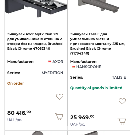
Змішувач
Axor
MyEdition
221
Змішувач Talis E для
для
умивальника
зі
стіни
на
2
умивальника зі стіни
отвори
без
накладки,
Brushed
прихованого монтажу 225 мм,
Black
Chrome
47062340
Brushed Black Chrome
(71734340)
Manufacturer:
AXOR
Manufacturer:
HANSGROHE
Series:
MYEDITION
Series:
TALIS E
On order
Quantity of goods is limited
80 416.
00
25 949.
00
UAH/pc.
UAH/pc.