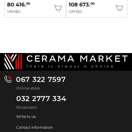
80 416.
108 673.
00
00
UAH/pc.
UAH/pc.
067 322 7597
Online store
032 2777 334
Showroom
Write to us
Contact information