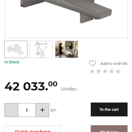
In Stock
Add to wish list
42 033.
00
UAH/pc.
pc.
To the cart
Quick purchase