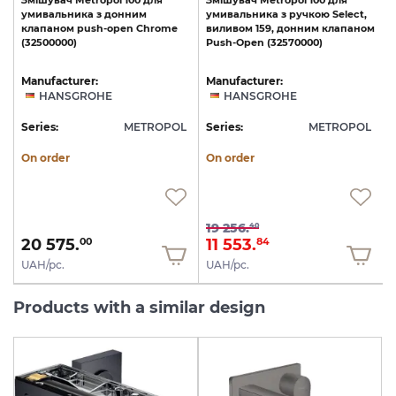
Змішувач
Metropol
100
для
Змішувач
Metropol
100
для
умивальника
з
донним
умивальника
з
ручкою
Select,
клапаном
push-open
Chrome
виливом
159,
донним
клапаном
з
(32500000)
Push-Open
(32570000)
(
Manufacturer:
Manufacturer:
HANSGROHE
HANSGROHE
L
Series:
METROPOL
Series:
METROPOL
S
On order
On order
19 256.
40
20 575.
11 553.
00
84
UAH/pc.
UAH/pc.
Products with a similar design