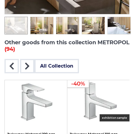
Other goods from this collection METROPOL
(94)
All Collection
-40%
le
exhibition sample