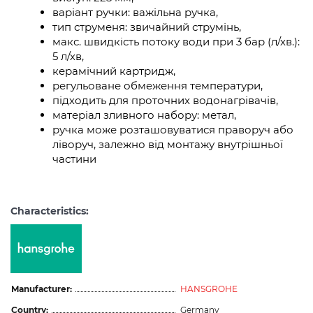
варіант ручки: важільна ручка,
тип струменя: звичайний струмінь,
макс. швидкість потоку води при 3 бар (л/хв.):
5 л/хв,
керамічний картридж,
регульоване обмеження температури,
підходить для проточних водонагрівачів,
матеріал зливного набору: метал,
ручка може розташовуватися праворуч або
ліворуч, залежно від монтажу внутрішньої
частини
Characteristics:
Manufacturer:
HANSGROHE
Country:
Germany