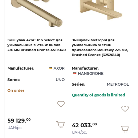
Змішувач
Axor
Uno
Select
для
Змішувач
Metropol
для
умивальника
зі
стіни:
вилив
умивальника
зі
стіни
220
мм
Brushed
Bronze
45113140
прихованого
монтажу
225
мм,
Brushed
Bronze
(32526140)
Manufacturer:
AXOR
Manufacturer:
HANSGROHE
Series:
UNO
Series:
METROPOL
On order
Quantity of goods is limited
59 129.
00
42 033.
00
UAH/pc.
UAH/pc.