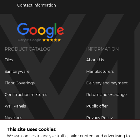
Contact information
PRODUCT CATALOG
INFORMATION
Tiles
About Us
Sanitaryware
Manufacturers
Floor Coverings
Delivery and payment
Construction mixtures
Return and exchange
Wall Panels
Public offer
Novelties
Privacy Policy
This site uses cookies
Promotional goods
We use cookies to analyze traffic, tailor content and advertising to