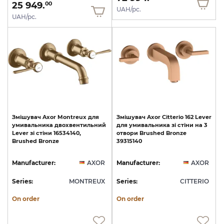
25 949.
00
UAH/pc.
UAH/pc.
Змішувач
Axor
Montreux
для
Змішувач
Axor
Citterio
162
Lever
умивальника
двохвентильний
для
умивальника
зі
стіни
на
3
Lever
зі
стіни
16534140,
отвори
Brushed
Bronze
Brushed
Bronze
39315140
Manufacturer:
AXOR
Manufacturer:
AXOR
Series:
MONTREUX
Series:
CITTERIO
On order
On order