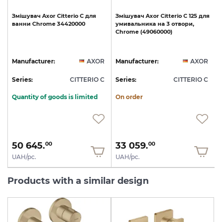
Змішувач
Axor
Citterio
C
для
Змішувач
Axor
Citterio
C
125
для
ванни
Chrome
34420000
умивальника
на
3
отвори,
Chrome
(49060000)
R
Manufacturer:
AXOR
Manufacturer:
AXOR
C
Series:
CITTERIO C
Series:
CITTERIO C
S
Quantity of goods is limited
On order
50 645.
33 059.
00
00
UAH/pc.
UAH/pc.
Products with a similar design