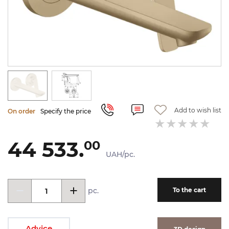
Add to wish list
On order
Specify the price
44 533.
00
UAH/pc.
pc.
To the cart
Advice