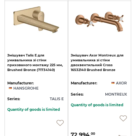
Змішувач
Talis
E
для
Змішувач
Axor
Montreux
для
умивальника
зі
стіни
умивальника
зі
стіни
прихованого
монтажу
225
мм,
двохвентильний
Cross
Brushed
Bronze
(71734140)
16532140
Brushed
Bronze
Manufacturer:
Manufacturer:
AXOR
HANSGROHE
Series:
MONTREUX
Series:
TALIS E
Quantity of goods is limited
Quantity of goods is limited
72 994.
00