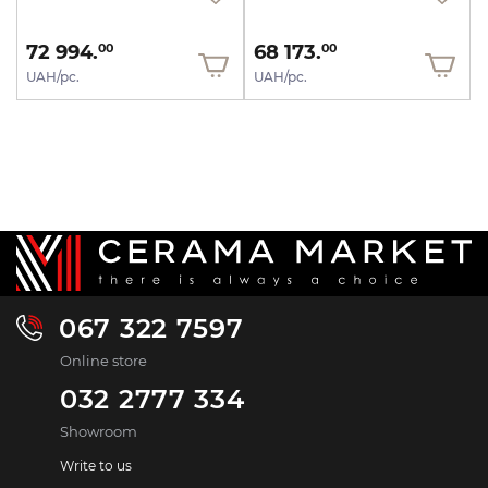
72 994.
68 173.
00
00
UAH/pc.
UAH/pc.
067 322 7597
Online store
032 2777 334
Showroom
Write to us