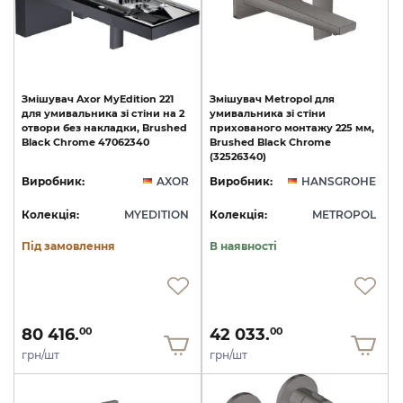
Змішувач
Axor
MyEdition
221
Змішувач Metropol для
для
умивальника
зі
стіни
на
2
умивальника зі стіни
отвори
без
накладки,
Brushed
прихованого монтажу 225 мм,
Black
Chrome
47062340
Brushed Black Chrome
(32526340)
Виробник:
AXOR
Виробник:
HANSGROHE
Колекція:
MYEDITION
Колекція:
METROPOL
Під замовлення
В наявності
80 416.
42 033.
00
00
грн/шт
грн/шт