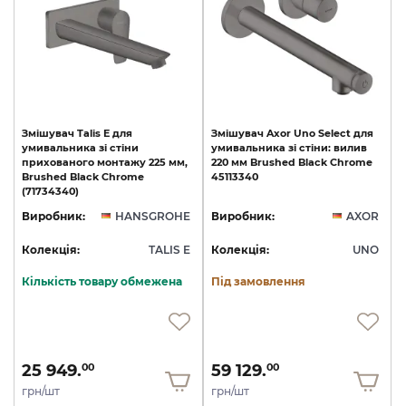
Змішувач Talis E для
Змішувач
Axor
Uno
Select
для
умивальника зі стіни
умивальника
зі
стіни:
вилив
прихованого монтажу 225 мм,
220
мм
Brushed
Black
Chrome
Brushed Black Chrome
45113340
(71734340)
Виробник:
HANSGROHE
Виробник:
AXOR
Колекція:
TALIS E
Колекція:
UNO
Кількість товару обмежена
Під замовлення
25 949.
59 129.
00
00
грн/шт
грн/шт