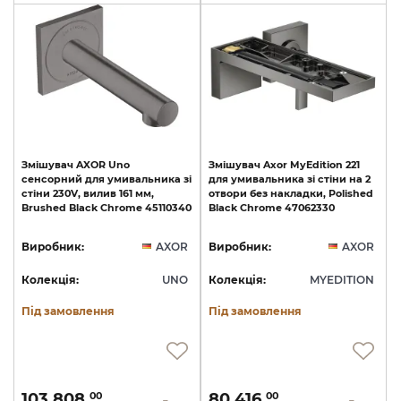
Змішувач
AXOR
Uno
Змішувач
Axor
MyEdition
221
сенсорний
для
умивальника
зі
для
умивальника
зі
стіни
на
2
стіни
230V,
вилив
161
мм,
отвори
без
накладки,
Polished
Brushed
Black
Chrome
45110340
Black
Chrome
47062330
Виробник:
AXOR
Виробник:
AXOR
Колекція:
UNO
Колекція:
MYEDITION
Під замовлення
Під замовлення
103 808.
80 416.
00
00