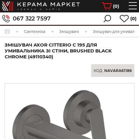
(
0
)
067 322 7597
(0)
Сантехніка
Змішувачі
Змішувач для умиваль
ЗМІШУВАЧ AXOR CITTERIO C 195 ДЛЯ
УМИВАЛЬНИКА ЗІ СТІНИ, BRUSHED BLACK
CHROME (49110340)
КОД:
NAVARA61186