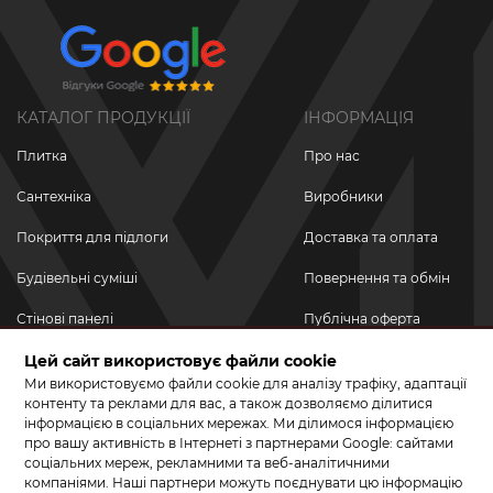
КАТАЛОГ ПРОДУКЦІЇ
ІНФОРМАЦІЯ
Плитка
Про нас
Сантехніка
Виробники
Покриття для підлоги
Доставка та оплата
Будівельні суміші
Повернення та обмін
Стінові панелі
Публічна оферта
Новинки
Цей сайт використовує файли cookie
Політика
конфіденційності
Ми використовуємо файли cookie для аналізу трафіку, адаптації
Акційні товари
контенту та реклами для вас, а також дозволяємо ділитися
інформацією в соціальних мережах. Ми ділимося інформацією
Акції/Знижки
про вашу активність в Інтернеті з партнерами Google: сайтами
соціальних мереж, рекламними та веб-аналітичними
ПРИЄДНУЙТЕСЬ ДО НАС У СОЦМЕРЕЖАХ
компаніями. Наші партнери можуть поєднувати цю інформацію