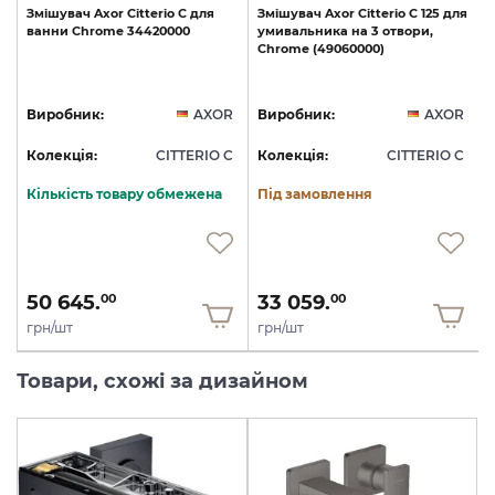
Змішувач
Axor
Citterio
C
для
Змішувач
Axor
Citterio
C
125
для
ванни
Chrome
34420000
умивальника
на
3
отвори,
Chrome
(49060000)
R
Виробник:
AXOR
Виробник:
AXOR
C
Колекція:
CITTERIO C
Колекція:
CITTERIO C
Кількість товару обмежена
Під замовлення
50 645.
33 059.
00
00
грн/шт
грн/шт
Товари, схожі за дизайном