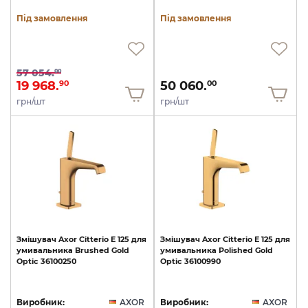
Під замовлення
Під замовлення
57 054.
00
19 968.
50 060.
90
00
грн/шт
грн/шт
Змішувач
Axor
Citterio
E
125
для
Змішувач
Axor
Citterio
E
125
для
умивальника
Brushed
Gold
умивальника
Polished
Gold
Optic
36100250
Optic
36100990
Виробник:
AXOR
Виробник:
AXOR