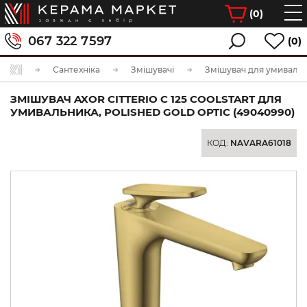
(
0
)
067 322 7597
(0)
Сантехніка
Змішувачі
Змішувач для умиваль
ЗМІШУВАЧ AXOR CITTERIO C 125 COOLSTART ДЛЯ
УМИВАЛЬНИКА, POLISHED GOLD OPTIC (49040990)
КОД:
NAVARA61018