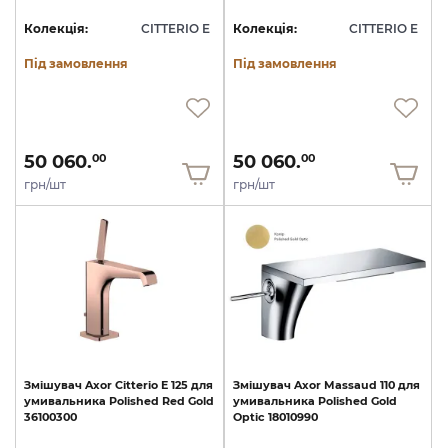
Колекція:
CITTERIO E
Колекція:
CITTERIO E
Під замовлення
Під замовлення
50 060.
50 060.
00
00
грн/шт
грн/шт
Змішувач
Axor
Citterio
E
125
для
Змішувач
Axor
Massaud
110
для
умивальника
Polished
Red
Gold
умивальника
Polished
Gold
36100300
Optic
18010990