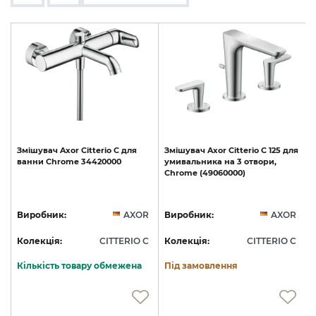
Змішувач
Axor
Citterio
C
для
Змішувач
Axor
Citterio
C
125
для
ванни
Chrome
34420000
умивальника
на
3
отвори,
Chrome
(49060000)
R
Виробник:
AXOR
Виробник:
AXOR
C
Колекція:
CITTERIO C
Колекція:
CITTERIO C
Кількість товару обмежена
Під замовлення