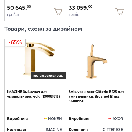
50 645.
33 059.
00
00
грн/шт
грн/шт
Товари, схожі за дизайном
-65%
виставковий взірець
IMAGINE
Змішувач
для
Змішувач
Axor
Citterio
E
125
для
умивальника,
gold
(100081813)
умивальника,
Brushed
Brass
36100950
Виробник:
NOKEN
Виробник:
AXOR
Колекція:
IMAGINE
Колекція:
CITTERIO E