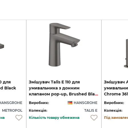
0 для
Змішувач Talis E 110 для
Змішувач Ax
d Black
умивальника з донним
умивальни
клапаном pop-up, Brushed Black Chrome (71710340)
Chrome 36
HANSGROHE
Виробник:
HANSGROHE
Виробник:
METROPOL
Колекція:
TALIS E
Колекція:
ена
Кількість товару обмежена
Під замовле