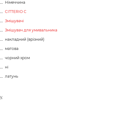
Німеччина
CITTERIO C
Змішувачі
Змішувач для умивальника
накладний (врізний)
матова
чорний хром
ні
латунь
ру