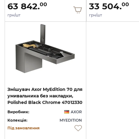
63 842.
33 504.
00
00
грн/шт
грн/шт
Змішувач Axor MyEdition 70 для
умивальника без накладки,
Polished Black Chrome 47012330
Виробник:
AXOR
Колекція:
MYEDITION
Під замовлення