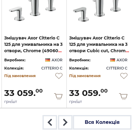
Змішувач Axor Citterio C
Змішувач Axor Citterio C
125 для умивальника на 3
125 для умивальника на 3
отвори, Chrome (49060000)
отвори Cubic cut, Chrome (49061000)
Виробник:
AXOR
Виробник:
AXOR
Колекція:
CITTERIO C
Колекція:
CITTERIO C
Під замовлення
Під замовлення
33 059.
33 059.
00
00
грн/шт
грн/шт
Вся Колекція