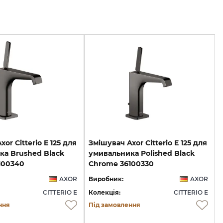
or Citterio E 125 для
Змішувач Axor Citterio E 125 для
ка Brushed Black
умивальника Polished Black
100340
Chrome 36100330
AXOR
Виробник:
AXOR
CITTERIO E
Колекція:
CITTERIO E
ння
Під замовлення