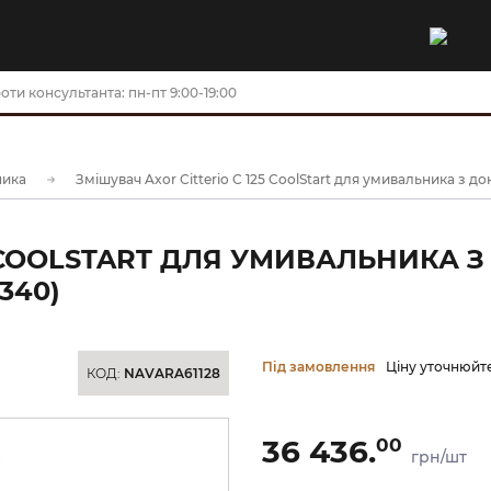
оти консультанта: пн-пт 9:00-19:00
ника
Змішувач Axor Citterio C 125 CoolStart для умивальника з 
25 COOLSTART ДЛЯ УМИВАЛЬНИКА
340)
Під замовлення
Ціну уточнюйт
КОД:
NAVARA61128
36 436.
00
грн/шт