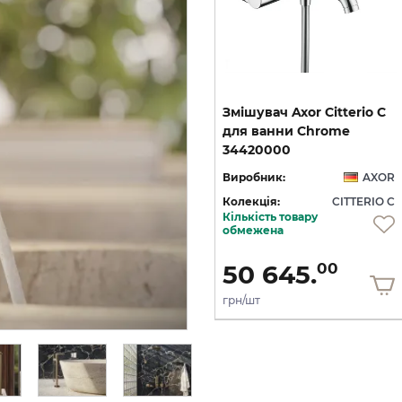
C
Змішувач Axor Citterio C
Змішувач Axor Citterio C
125 Cubic cut CoolStart
для ванни Chrome
умивальника з донним клапаном pop-up, Polished Gold Optic (49030990)
для умивальника з донним клапаном pop-up, Brushed Bronze (49031140)
34420000
OR
Виробник:
AXOR
Виробник:
AXOR
 C
Колекція:
CITTERIO C
Колекція:
CITTERIO C
Кількість товару
Під замовлення
обмежена
36 436.
50 645.
00
00
грн/шт
грн/шт