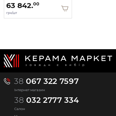
63 842.
00
грн/шт
38
067 322 7597
Інтернет магазин
38
032 2777 334
Салон