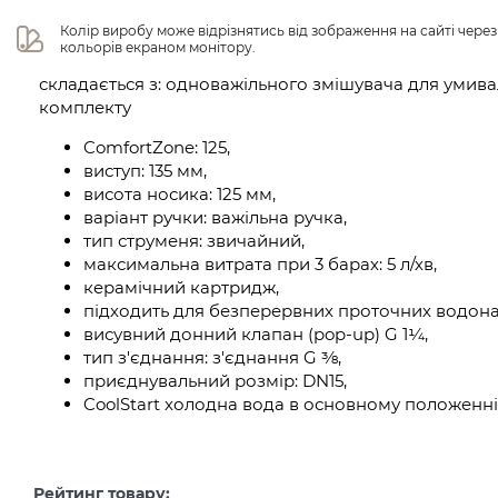
Колір виробу може відрізнятись від зображення на сайті чере
кольорів екраном монітору.
складається з: одноважільного змішувача для умива
комплекту
ComfortZone: 125,
виступ: 135 мм,
висота носика: 125 мм,
варіант ручки: важільна ручка,
тип струменя: звичайний,
максимальна витрата при 3 барах: 5 л/хв,
керамічний картридж,
підходить для безперервних проточних водонаг
висувний донний клапан (pop-up) G 1¼,
тип з'єднання: з'єднання G ⅜,
приєднувальний розмір: DN15,
CoolStart холодна вода в основному положенні
Рейтинг товару: