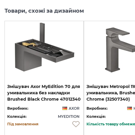
Товари, схожі за дизайном
Змішувач Axor MyEdition 70 для
Змішувач Metropol 11
умивальника без накладки
умивальника, Brushe
Brushed Black Chrome 47012340
Chrome (32507340)
Виробник:
AXOR
Виробник:
Колекція:
MYEDITION
Колекція:
Під замовлення
Кількість товару обмеж