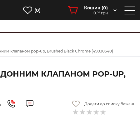
Кошик (
0
)
(0)
0.
грн
00
донним клапаном pop-up, Brushed Black Chrome (49030340)
 З ДОННИМ КЛАПАНОМ POP-UP,
Додати до списку бажань
е