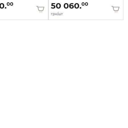
0.
50 060.
00
00
грн/шт