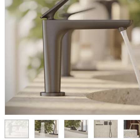
Змішувач Axor Citterio C
Змішувач Axor Citterio 
125 CoolStart для
125 CoolStart для
умивальника з донним клапаном pop-up, Matt Black (49030670)
Виробник:
AXOR
Виробник:
AX
Колекція:
CITTERIO C
Колекція:
CITTERIO
Під замовлення
Під замовлення
34 007.
36 436.
00
00
грн/шт
грн/шт