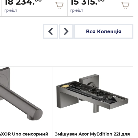
18 234.
15 315.
грн/шт
грн/шт
Вся Колекція
AXOR Uno сенсорний
Змішувач Axor MyEdition 221 для