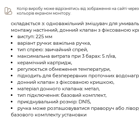
Колір виробу може відрізнятись від зображення на сайті чере
кольорів екраном монітору.
складається з: одноважільний змішувач для умивал
монтажу настінний, донний клапан з фіксованою 
виступ: 225 мм
варіант ручки: важільна ручка,
тип спрею: звичайний спрей,
максимальна витрата при 3 барах: 5 л/хв,
керамічний картридж,
регулюється обмеження температури,
підходить для безперервних проточних водонагрі
донний клапан з фіксованою кришкою,
матеріал донного клапана: метал,
тип підключення: базовий комплект,
приєднувальний розмір: DN15,
ручка може розташовуватися праворуч або ліворуч
базового комплекту установки