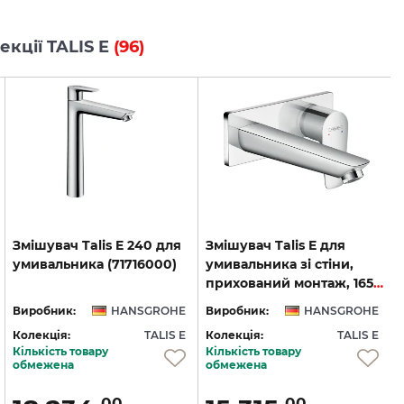
лекції TALIS E
(96)
Змішувач
Talis
E
240
для
Змішувач Talis E для
умивальника
(71716000)
умивальника зі стіни,
прихований монтаж, 165 мм, Chrome (71732000)
Виробник:
HANSGROHE
Виробник:
HANSGROHE
Колекція:
TALIS E
Колекція:
TALIS E
Кількість товару
Кількість товару
обмежена
обмежена
00
00