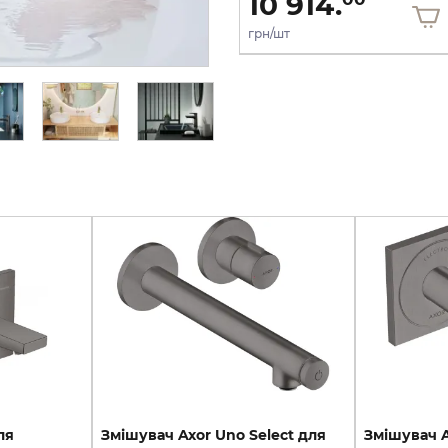
27 621.
10 914.
грн/шт
грн/шт
ля
Змішувач Axor Uno Select для
Змішувач 