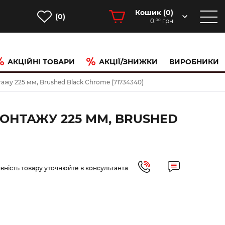
Кошик (
0
)
(0)
0.
грн
00
АКЦІЙНІ ТОВАРИ
АКЦІЇ/ЗНИЖКИ
ВИРОБНИКИ
тажу 225 мм, Brushed Black Chrome (71734340)
МОНТАЖУ 225 ММ, BRUSHED
вність товару уточнюйте в консультанта