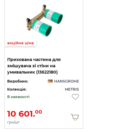
акційна ціна
Прихована частина для
змішувача зі стіни на
умивальник (13622180)
Виробник:
HANSGROHE
Колекція:
METRIS
В наявності
10 601.
00
грн/шт