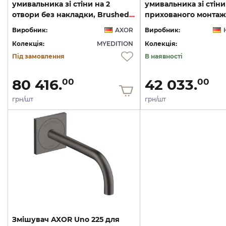
умивальника зі стіни на 2
умивальника зі стіни
отвори без накладки, Brushed Black Chrome 47062340
Виробник:
AXOR
Виробник:
Колекція:
MYEDITION
Колекція:
Під замовлення
В наявності
80 416.
42 033.
00
00
грн/шт
грн/шт
Змішувач AXOR Uno 225 для