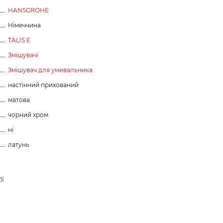
HANSGROHE
Німеччина
TALIS E
Змішувачі
Змішувач для умивальника
настінний прихований
матова
чорний хром
ні
латунь
ру