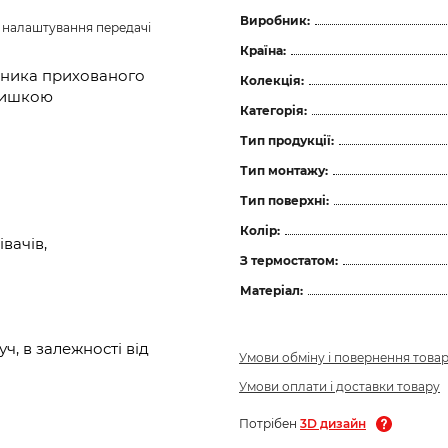
Виробник:
з налаштування передачі 
Країна:
ьника прихованого
Колекція:
кришкою
Категорія:
Тип продукції:
Тип монтажу:
Тип поверхні:
Колір:
вачів,
З термостатом:
Матеріал:
, в залежності від
Умови обміну і повернення това
Умови оплати і доставки товару
Потрібен
3D дизайн