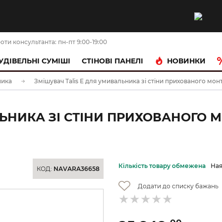
оти консультанта: пн-пт 9:00-19:00
НОВИНКИ
УДІВЕЛЬНІ СУМІШІ
CТІНОВІ ПАНЕЛІ
ника
Змішувач Talis E для умивальника зі стіни прихованого мон
ЛЬНИКА ЗІ СТІНИ ПРИХОВАНОГО 
Кількість товару обмежена
Ная
КОД:
NAVARA36658
Додати до списку бажань