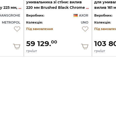
умивальника зі стіни: вилив
для умивал
прихованого монтажу 225 мм, Brushed Black Chrome (32526340)
220 мм Brushed Black Chrome 45113340
HANSGROHE
Виробник:
AXOR
Виробник:
METROPOL
Колекція:
UNO
Колекція:
Під замовлення
Під замовле
59 129.
103 8
00
грн/шт
грн/шт