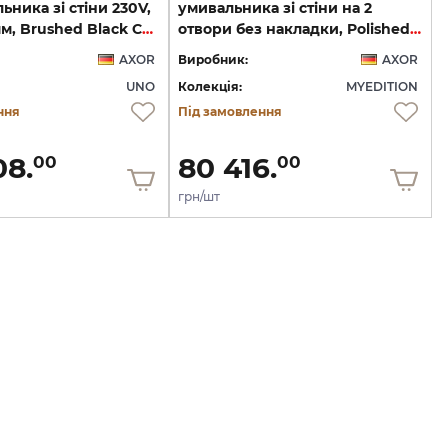
ьника зі стіни 230V,
умивальника зі стіни на 2
вилив 161 мм, Brushed Black Chrome 45110340
отвори без накладки, Polished Black Chrome 47062330
AXOR
Виробник:
AXOR
UNO
Колекція:
MYEDITION
ння
Під замовлення
08.
80 416.
00
00
грн/шт