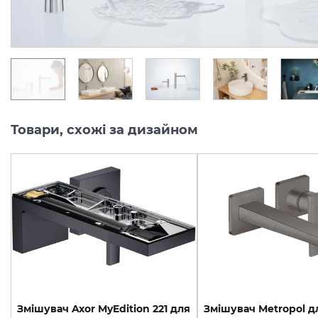
9 864.
29 619.
грн/шт
грн/шт
Товари, схожі за дизайном
Змішувач Axor MyEdition 221 для
Змішувач Metropol д