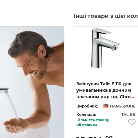
Інші товари з цієї ко
ий
Змішувач Talis E для
Змішувач Talis E 110 для
умивальника на 3 отвори,
умивальника з донним
Matt Black (71733670)
клапаном pup-up, Chrome (71710000)
HE
Виробник:
HANSGROHE
Виробник:
HANSGROHE
 E
Колекція:
TALIS E
Колекція:
TALIS E
Кількість товару
Кількість товару
обмежена
обмежена
00
00