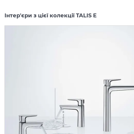
Інтер'єри з цієї колекції TALIS E
Змішувач Talis E
Змішувач Talis E врізн
прихованого монтажу
на край ванни 3 отвори
для душу, Chrome (71765000)
(71731000)
Виробник:
HANSGROHE
Виробник:
HANSGRO
Колекція:
TALIS E
Колекція:
TALIS
Кількість товару
В наявності
обмежена
00
00