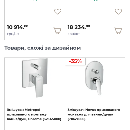
10 914.
18 234.
00
00
грн/шт
грн/шт
Товари, схожі за дизайном
-35%
Змішувач
Metropol
Змішувач
Novus
прихованого
прихованого
монтажу
монтажу
для
ванни/душу
ванна/душ,
Chrome
(32545000)
(71047000)