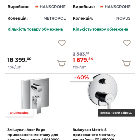
Виробник:
HANSGROHE
Виробник:
HANSGROHE
Колекція:
METROPOL
Колекція:
NOVUS
Кількість товару обмежена
Кількість товару обмежена
2 583.
90
18 399.
1 679.
00
54
грн/шт
грн/шт
-40%
акційна ціна
виставковий взірець
Змішувач
Axor
Edge
Змішувач
Metris
S
прихованого
монтажу
для
прихованого
монтажу
ванни/душ,
хром
46450000
ванна/душ
(31465000)