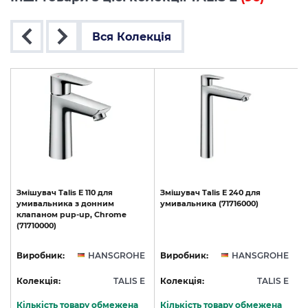
Вся Колекція
Змішувач
Talis
E
110
для
Змішувач
Talis
E
240
для
умивальника
з
донним
умивальника
(71716000)
клапаном
pup-up,
Chrome
(71710000)
E
Виробник:
HANSGROHE
Виробник:
HANSGROHE
E
Колекція:
TALIS E
Колекція:
TALIS E
Кількість товару обмежена
Кількість товару обмежена