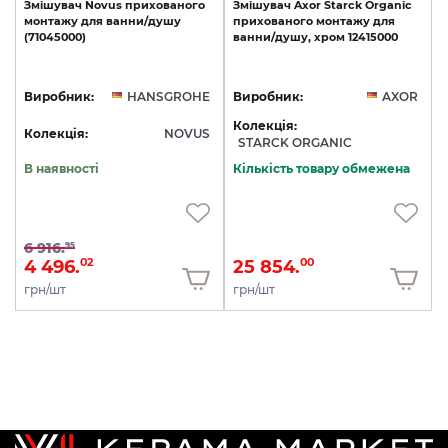
Змішувач
Novus
прихованого
Змішувач
Axor
Starck
Organic
монтажу
для
ванни/душу
прихованого
монтажу
для
(71045000)
ванни/душу,
хром
12415000
Виробник:
HANSGROHE
Виробник:
AXOR
Колекція:
Колекція:
NOVUS
STARCK ORGANIC
В наявності
Кількість товару обмежена
6 916.
95
4 496.
25 854.
02
00
грн/шт
грн/шт