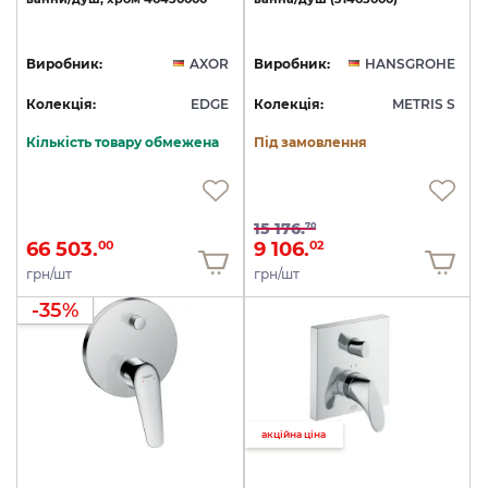
Виробник:
AXOR
Виробник:
HANSGROHE
Колекція:
EDGE
Колекція:
METRIS S
Кількість товару обмежена
Під замовлення
15 176.
70
66 503.
9 106.
00
02
грн/шт
грн/шт
-35%
акційна ціна