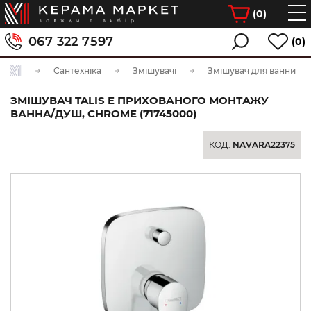
(
0
)
067 322 7597
(0)
Сантехніка
Змішувачі
Змішувач для ванни
ЗМІШУВАЧ TALIS E ПРИХОВАНОГО МОНТАЖУ
ВАННA/ДУШ, CHROME (71745000)
КОД:
NAVARA22375