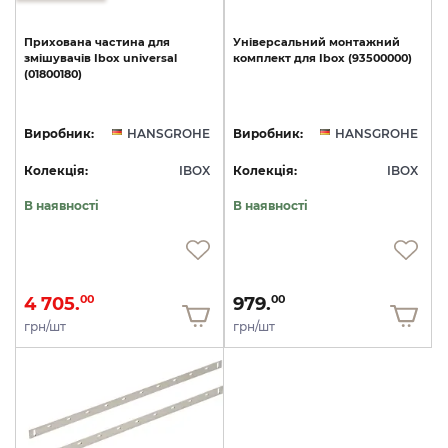
Прихована
частина
для
Універсальний
монтажний
змішувачів
Ibox
universal
комплект
для
Ibox
(93500000)
(01800180)
Виробник:
HANSGROHE
Виробник:
HANSGROHE
Колекція:
IBOX
Колекція:
IBOX
В наявності
В наявності
4 705.
979.
00
00
грн/шт
грн/шт