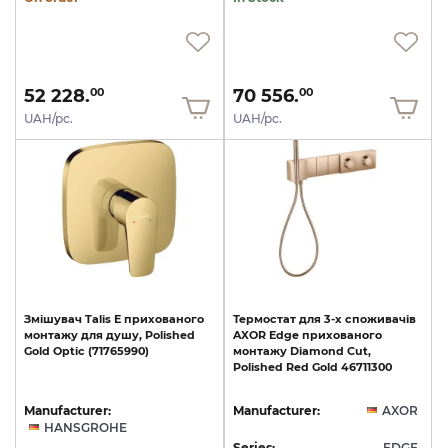
52 228.
70 556.
00
00
UAH/pc.
UAH/pc.
Змішувач
Talis
E
прихованого
Термостат
для
3-х
споживачів
монтажу
для
душу,
Polished
AXOR
Edge
прихованого
Gold
Optic
(71765990)
монтажу
Diamond
Cut,
Polished
Red
Gold
46711300
Manufacturer:
Manufacturer:
AXOR
HANSGROHE
Series:
EDGE