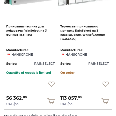
Прихована
частина
для
Термостат
прихованого
змішувача
RainSelect
на
3
монтажу
RainSelect
на
3
функції
(15311180)
клавіші,
скло,
White/Chrome
(15356400)
Manufacturer:
Manufacturer:
HANSGROHE
HANSGROHE
T
Series:
RAINSELECT
Series:
RAINSELECT
S
Quantity of goods is limited
On order
56 362.
113 857.
00
00
UAH/pc.
UAH/pc.