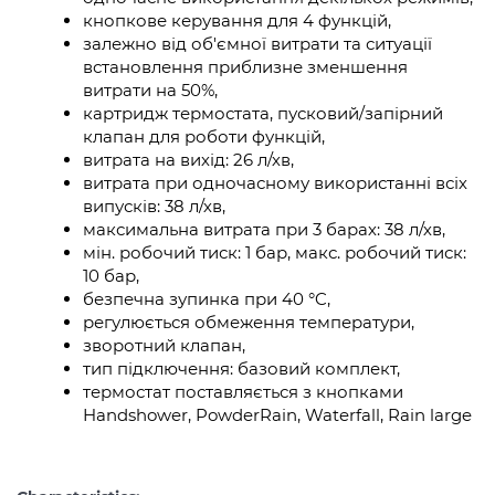
кнопкове керування для 4 функцій,
залежно від об'ємної витрати та ситуації
встановлення приблизне зменшення
витрати на 50%,
картридж термостата, пусковий/запірний
клапан для роботи функцій,
витрата на вихід: 26 л/хв,
витрата при одночасному використанні всіх
випусків: 38 л/хв,
максимальна витрата при 3 барах: 38 л/хв,
мін. робочий тиск: 1 бар, макс. робочий тиск:
10 бар,
безпечна зупинка при 40 °C,
регулюється обмеження температури,
зворотний клапан,
тип підключення: базовий комплект,
термостат поставляється з кнопками
Handshower, PowderRain, Waterfall, Rain large