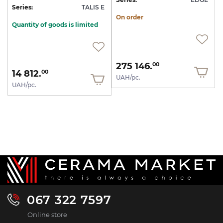
Series:
TALIS E
On order
Quantity of goods is limited
275 146.
00
14 812.
00
UAH/pc.
UAH/pc.
067 322 7597
Online store