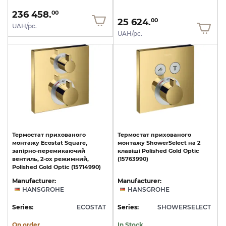
236 458.
00
25 624.
00
UAH/pc.
UAH/pc.
Термостат прихованого
Термостат
прихованого
монтажу Ecostat Square,
монтажу
ShowerSelect
на
2
запірно-перемикаючий
клавіші
Polished
Gold
Optic
вентиль, 2-ох режимний,
(15763990)
Polished Gold Optic (15714990)
Manufacturer:
Manufacturer:
HANSGROHE
HANSGROHE
Series:
ECOSTAT
Series:
SHOWERSELECT
On order
In Stock