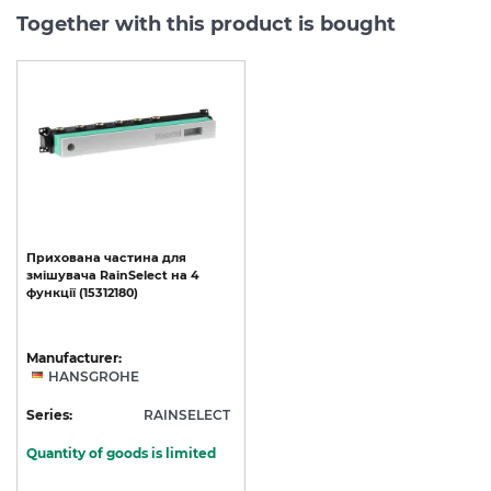
Together with this product is bought
Прихована
частина
для
змішувача
RainSelect
на
4
функції
(15312180)
Manufacturer:
HANSGROHE
Series:
RAINSELECT
Quantity of goods is limited