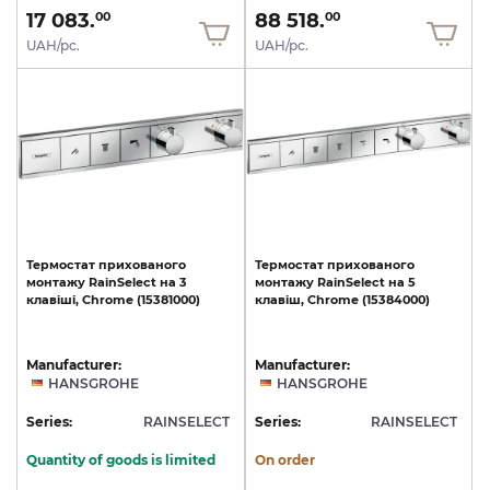
17 083.
88 518.
00
00
UAH/pc.
UAH/pc.
Термостат
прихованого
Термостат
прихованого
монтажу
RainSelect
на
3
монтажу
RainSelect
на
5
клавіші,
Chrome
(15381000)
клавіш,
Chrome
(15384000)
Manufacturer:
Manufacturer:
HANSGROHE
HANSGROHE
Series:
RAINSELECT
Series:
RAINSELECT
Quantity of goods is limited
On order