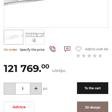
Add to wish list
On order
Specify the price
121 769.
00
UAH/pc.
pc.
To the cart
Advice
3D design