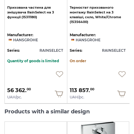
Прихована
частина
для
Термостат
прихованого
змішувача
RainSelect
на
3
монтажу
RainSelect
на
3
функції
(15311180)
клавіші,
скло,
White/Chrome
(15356400)
Manufacturer:
Manufacturer:
HANSGROHE
HANSGROHE
T
Series:
RAINSELECT
Series:
RAINSELECT
S
Quantity of goods is limited
On order
56 362.
113 857.
00
00
UAH/pc.
UAH/pc.
Products with a similar design