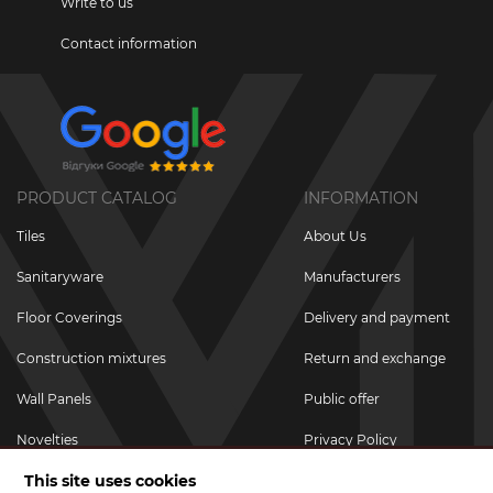
Write to us
Contact information
PRODUCT CATALOG
INFORMATION
Tiles
About Us
Sanitaryware
Manufacturers
Floor Coverings
Delivery and payment
Construction mixtures
Return and exchange
Wall Panels
Public offer
Novelties
Privacy Policy
This site uses cookies
Promotional goods