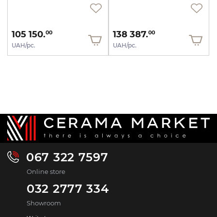
105 150.
138 387.
00
00
UAH/pc.
UAH/pc.
067 322 7597
Online store
032 2777 334
Showroom