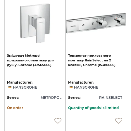
Змішувач
Metropol
Термостат
прихованого
прихованого
монтажу
для
монтажу
RainSelect
на
2
душу,
Chrome
(32565000)
клавіші,
Chrome
(15380000)
Manufacturer:
Manufacturer:
HANSGROHE
HANSGROHE
Series:
METROPOL
Series:
RAINSELECT
On order
Quantity of goods is limited