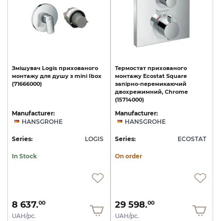
Змішувач
Logis
прихованого
Термостат прихованого
монтажу
для
душу
з
mini
Ibox
монтажу Ecostat Square
(71666000)
запірно-перемикаючий
двохрежимний, Chrome
(15714000)
Manufacturer:
Manufacturer:
HANSGROHE
HANSGROHE
Series:
LOGIS
Series:
ECOSTAT
In Stock
On order
8 637.
29 598.
00
00
UAH/pc.
UAH/pc.