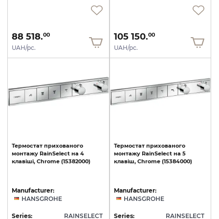
88 518.
105 150.
00
00
UAH/pc.
UAH/pc.
Термостат
прихованого
Термостат
прихованого
монтажу
RainSelect
на
4
монтажу
RainSelect
на
5
клавіші,
Chrome
(15382000)
клавіш,
Chrome
(15384000)
Manufacturer:
Manufacturer:
HANSGROHE
HANSGROHE
Series:
RAINSELECT
Series:
RAINSELECT