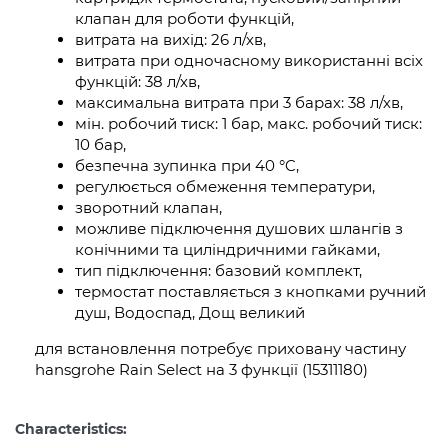
клапан для роботи функцій,
витрата на вихід: 26 л/хв,
витрата при одночасному використанні всіх
функцій: 38 л/хв,
максимальна витрата при 3 барах: 38 л/хв,
мін. робочий тиск: 1 бар, макс. робочий тиск:
10 бар,
безпечна зупинка при 40 °C,
регулюється обмеження температури,
зворотний клапан,
можливе підключення душових шлангів з
конічними та циліндричними гайками,
тип підключення: базовий комплект,
термостат поставляється з кнопками ручний
душ, Водоспад, Дощ великий
для встановлення потребує приховану частину
hansgrohe Rain Select на 3 функції (15311180)
Characteristics: