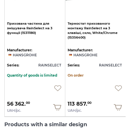
Прихована
частина
для
Термостат
прихованого
змішувача
RainSelect
на
3
монтажу
RainSelect
на
3
функції
(15311180)
клавіші,
скло,
White/Chrome
(15356400)
Manufacturer:
Manufacturer:
HANSGROHE
HANSGROHE
T
Series:
RAINSELECT
Series:
RAINSELECT
S
Quantity of goods is limited
On order
56 362.
113 857.
00
00
UAH/pc.
UAH/pc.
Products with a similar design