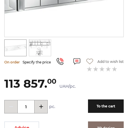
Add to wish list
On order
Specify the price
113 857.
00
UAH/pc.
pc.
To the cart
Advice