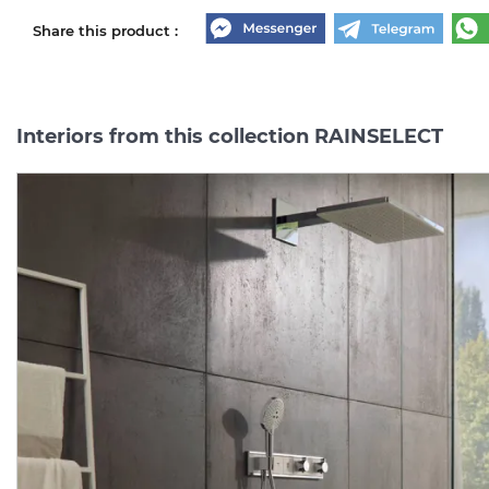
Share this product :
Interiors from this collection RAINSELECT
Термостат прихованого
Прихована частина для
монтажу RainSelect на 5
змішувача RainSelect н
клавіш, Matt White (15384700)
функцій (15313180)
Manufacturer:
HANSGROHE
Manufacturer:
HA
Series:
RAINSELECT
Series:
RAINSELE