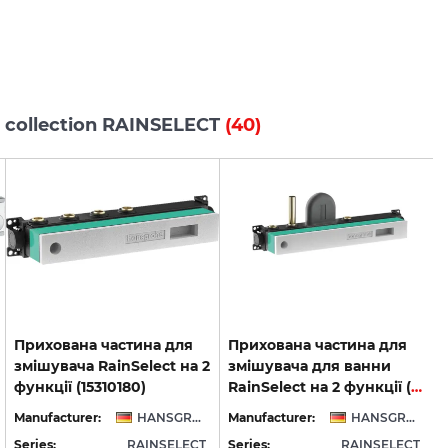
s collection RAINSELECT
(40)
Прихована частина для
Прихована частина для
змішувача RainSelect на 2
змішувача для ванни
функції (15310180)
RainSelect на 2 функції (15314180)
Manufacturer:
HANSGROHE
Manufacturer:
HANSGROHE
Series:
RAINSELECT
Series:
RAINSELECT
S