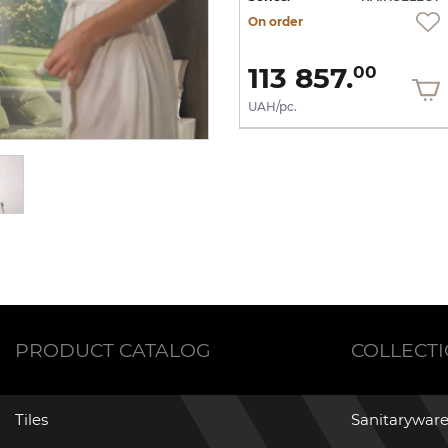
On order
On order
113 857.
113 857.
00
00
UAH/pc.
UAH/pc.
PRODUCT CATALOG
COLLECT
Tiles
Sanitaryware