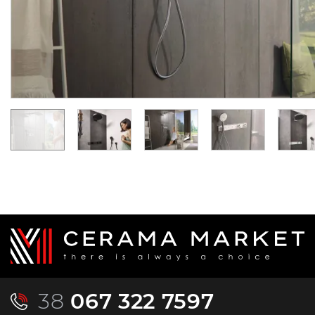
On order
In Stock
179 886.
72 466.
00
00
UAH/pc.
UAH/pc.
38
067 322 7597