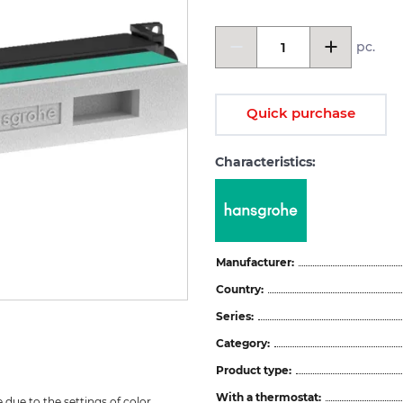
pc.
Quick purchase
Characteristics:
Manufacturer:
Country:
Series:
Category:
Product type:
With a thermostat:
due to the settings of color 