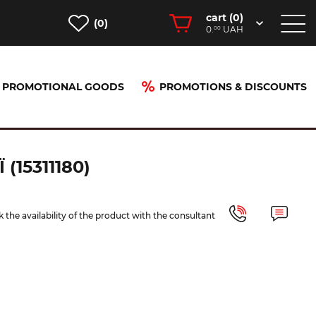
cart (
0
)
(0)
0.
UAH
00
PROMOTIONAL GOODS
PROMOTIONS & DISCOUNTS
15311180)
 the availability of the product with the consultant