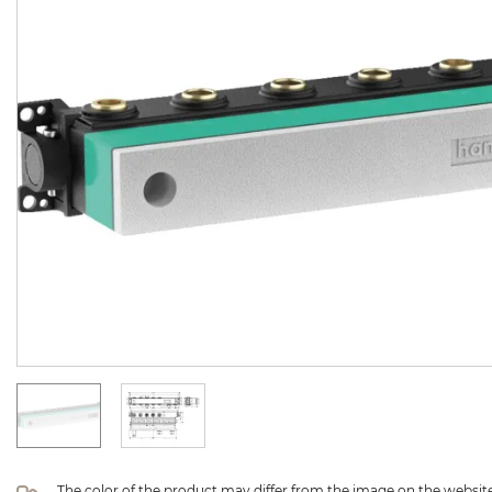
The color of the product may differ from the image on the website 