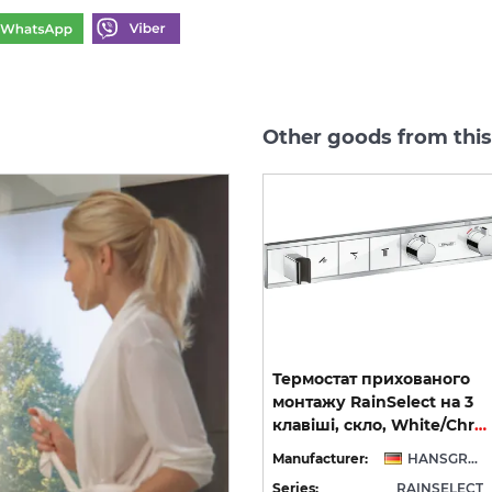
Other goods from thi
Термостат прихованого
Термостат прихованого
а 5
монтажу RainSelect на 3
монтажу RainSelect на 3
клавіші, скло, Chrome (15356000)
клавіші, скло, White/Chrome (15356400)
NSGROHE
Manufacturer:
HANSGROHE
Manufacturer:
HANSGROHE
CT
Series:
RAINSELECT
Series:
RAINSELECT