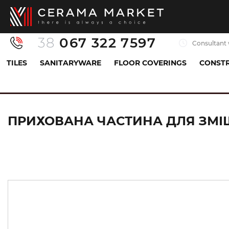
38
067 322 7597
Consultant 
TILES
SANITARYWARE
FLOOR COVERINGS
CONSTR
Sanitaryware
Mixers
Hidden part
Прихова
ПРИХОВАНА ЧАСТИНА ДЛЯ ЗМІШУВ