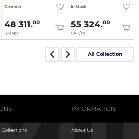
On order
In Stock
48 311.
55 324.
00
00
UAH/pc.
UAH/pc.
All Collection
IONS
INFORMATION
 Collections
About Us