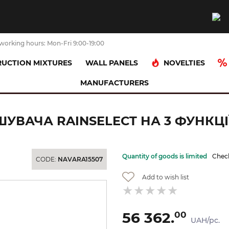
working hours: Mon-Fri 9:00-19:00
NOVELTIES
UCTION MIXTURES
WALL PANELS
MANUFACTURERS
на частина для змішувача RainSelect на 3 функції (15311180)
АЧА RAINSELECT НА 3 ФУНКЦІЇ (
Quantity of goods is limited
Check
CODE:
NAVARA15507
Add to wish list
56 362.
00
UAH/pc.