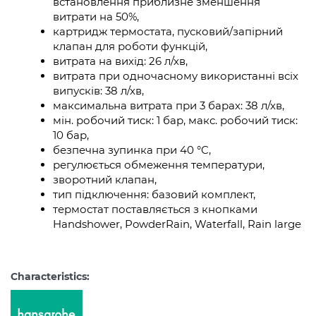
встановлення приблизне зменшення
витрати на 50%,
картридж термостата, пусковий/запірний
клапан для роботи функцій,
витрата на вихід: 26 л/хв,
витрата при одночасному використанні всіх
випусків: 38 л/хв,
максимальна витрата при 3 барах: 38 л/хв,
мін. робочий тиск: 1 бар, макс. робочий тиск:
10 бар,
безпечна зупинка при 40 °C,
регулюється обмеження температури,
зворотний клапан,
тип підключення: базовий комплект,
термостат поставляється з кнопками
Handshower, PowderRain, Waterfall, Rain large
Characteristics: