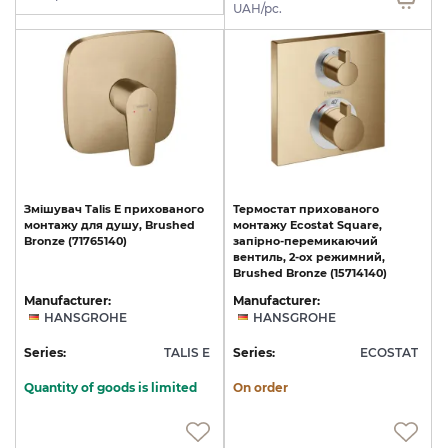
UAH/pc.
Змішувач
Talis
E
прихованого
Термостат прихованого
монтажу
для
душу,
Brushed
монтажу Ecostat Square,
Bronze
(71765140)
запірно-перемикаючий
вентиль, 2-ох режимний,
Brushed Bronze (15714140)
Manufacturer:
Manufacturer:
HANSGROHE
HANSGROHE
Series:
TALIS E
Series:
ECOSTAT
Quantity of goods is limited
On order