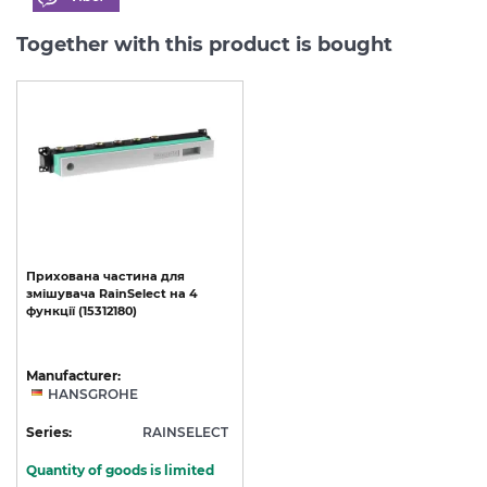
Together with this product is bought
Прихована
частина
для
змішувача
RainSelect
на
4
функції
(15312180)
Manufacturer:
HANSGROHE
Series:
RAINSELECT
Quantity of goods is limited