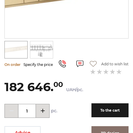
Add to wish list
On order
Specify the price
182 646.
00
UAH/pc.
pc.
To the cart
Advice