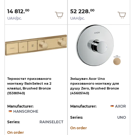
14 812.
52 228.
00
00
UAH/pc.
UAH/pc.
Термостат
прихованого
Змішувач
Axor
Uno
монтажу
RainSelect
на
2
прихованого
монтажу
для
клавіші,
Brushed
Bronze
душу
Zero,
Brushed
Bronze
(15380140)
(45605140)
Manufacturer:
Manufacturer:
AXOR
HANSGROHE
Series:
UNO
Series:
RAINSELECT
On order
On order