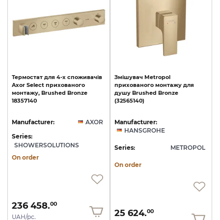
Термостат
для
4-х
споживачів
Змішувач
Metropol
Axor
Select
прихованого
прихованого
монтажу
для
монтажу,
Brushed
Bronze
душу
Brushed
Bronze
18357140
(32565140)
Manufacturer:
AXOR
Manufacturer:
HANSGROHE
Series:
SHOWERSOLUTIONS
Series:
METROPOL
On order
On order
236 458.
00
25 624.
00
UAH/pc.