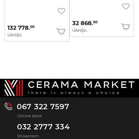
32 868.
00
132 778.
00
UAH/pc.
UAH/pc.
067 322 7597
Online store
032 2777 334
Showroom