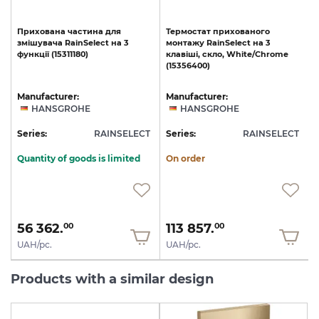
Прихована
частина
для
Термостат
прихованого
змішувача
RainSelect
на
3
монтажу
RainSelect
на
3
функції
(15311180)
клавіші,
скло,
White/Chrome
(15356400)
Manufacturer:
Manufacturer:
HANSGROHE
HANSGROHE
T
Series:
RAINSELECT
Series:
RAINSELECT
S
Quantity of goods is limited
On order
56 362.
113 857.
00
00
UAH/pc.
UAH/pc.
Products with a similar design