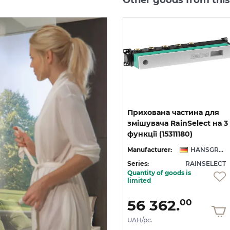
Прихована частина для
Прихована частина для
5
змішувача RainSelect на 5
змішувача RainSelect на 3
клавіш, Matt White (15384700)
функцій (15313180)
функції (15311180)
NSGROHE
Manufacturer:
HANSGROHE
Manufacturer:
HANSGROHE
CT
Series:
RAINSELECT
Series:
RAINSELECT
Quantity of goods is
In Stock
limited
72 466.
56 362.
00
00
UAH/pc.
UAH/pc.