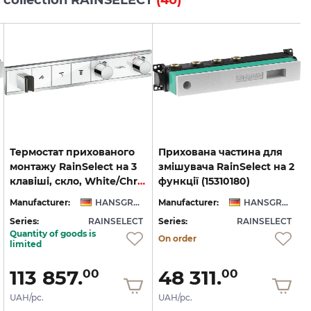
Термостат прихованого
Прихована частина для
монтажу RainSelect на 3
змішувача RainSelect на 2
клавіші, скло, White/Chrome (15356400)
функції (15310180)
Manufacturer:
HANSGROHE
Manufacturer:
HANSGROHE
Series:
RAINSELECT
Series:
RAINSELECT
S
Quantity of goods is
On order
limited
113 857.
48 311.
00
00
UAH/pc.
UAH/pc.