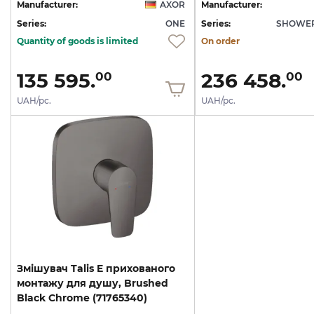
Manufacturer:
AXOR
Manufacturer:
Series:
ONE
Series:
SHOWER
Quantity of goods is limited
On order
135 595.
236 458.
00
00
UAH/pc.
UAH/pc.
Змішувач Talis E прихованого
монтажу для душу, Brushed
Black Chrome (71765340)