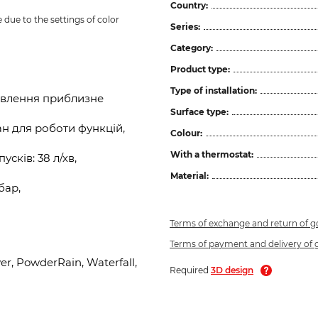
Country:
due to the settings of color 
Series:
Category:
Product type:
Type of installation:
новлення приблизне
Surface type:
н для роботи функцій,
Colour:
With a thermostat:
сків: 38 л/хв,
Material:
бар,
Terms of exchange and return of 
Terms of payment and delivery of
, PowderRain, Waterfall,
Required
3D design