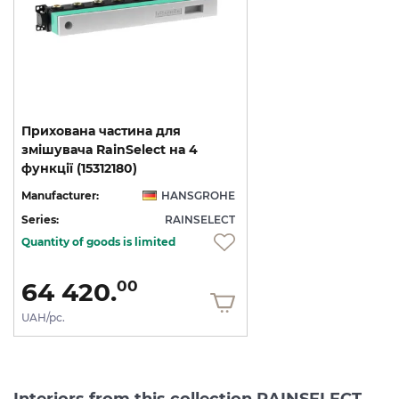
Прихована частина для
змішувача RainSelect на 4
функції (15312180)
Manufacturer:
HANSGROHE
Series:
RAINSELECT
Quantity of goods is limited
64 420.
00
UAH/pc.
Interiors from this collection RAINSELECT