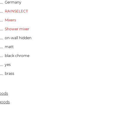
Germany
RAINSELECT
Mixers
Shower mixer
on-wall hidden
matt
black chrome
yes
brass
goods
 goods