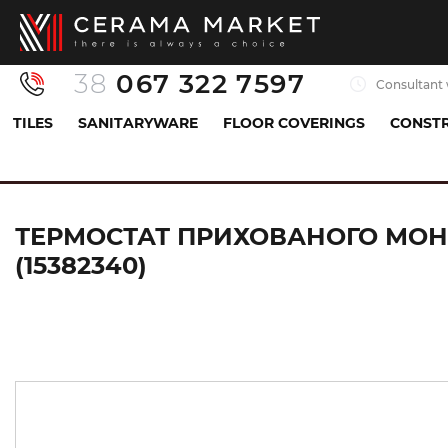
38
067 322 7597
Consultant 
TILES
SANITARYWARE
FLOOR COVERINGS
CONSTR
Sanitaryware
Mixers
Shower mixer
Термо
ТЕРМОСТАТ ПРИХОВАНОГО МОНТ
(15382340)