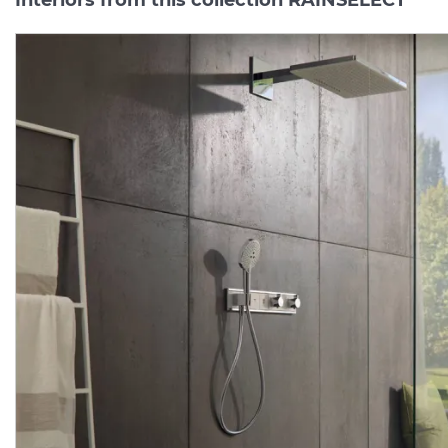
Термостат прихованого
Термостат прихованого
монтажу RainSelect на 5
монтажу RainSelect на 
клавіш, Chrome (15384000)
Manufacturer:
HANSGROHE
Manufacturer:
HA
Series:
RAINSELECT
Series:
RAINSELE
On order
On order
138 387.
179 886.
00
00
UAH/pc.
UAH/pc.