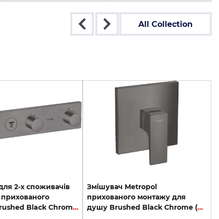
All Collection
для 2-х споживачів
Змішувач Metropol
t прихованого
прихованого монтажу для
монтажу Brushed Black Chrome 18355340
душу Brushed Black Chrome (32565340)