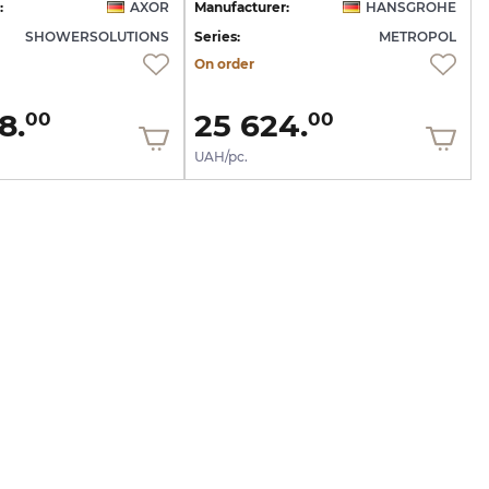
:
AXOR
Manufacturer:
HANSGROHE
SHOWERSOLUTIONS
Series:
METROPOL
On order
8.
25 624.
00
00
UAH/pc.