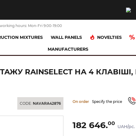
working hours: Mon-Fri 9:00-19:00
NOVELTIES
UCTION MIXTURES
WALL PANELS
MANUFACTURERS
стат прихованого монтажу RainSelect на 4 клавіші, Brushed Black Chro
АЖУ RAINSELECT НА 4 КЛАВІШІ,
On order
Specify the price
CODE:
NAVARA42876
182 646.
00
UAH/pc.