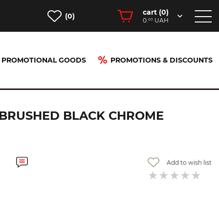
cart (
0
)
(0)
0.
UAH
00
PROMOTIONAL GOODS
PROMOTIONS & DISCOUNTS
me (15382340)
 BRUSHED BLACK CHROME
Add to wish list