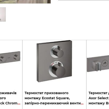
поживачів
Термостат прихованого
Термостат 
ого
монтажу Ecostat Square,
Axor Selec
монтажу Brushed Black Chrome 18357340
запірно-перемикаючий вентиль, 2-ох режимний, Brushed Black Chrome (15714340)