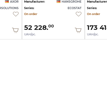
AXOR
Manufacturer:
HANSGROHE
Manufacturer
SOLUTIONS
Series:
ECOSTAT
Series:
On order
On order
52 228.
173 41
00
UAH/pc.
UAH/pc.