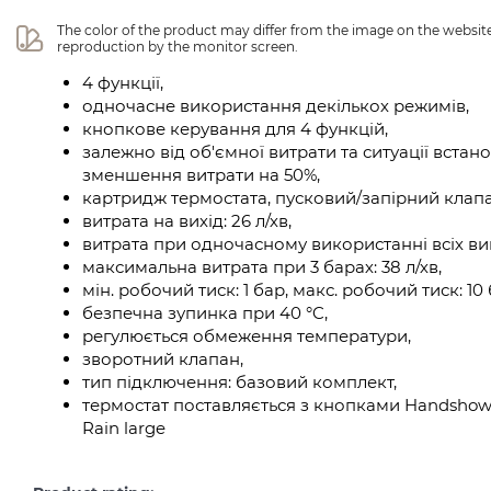
The color of the product may differ from the image on the website 
reproduction by the monitor screen.
4 функції,
одночасне використання декількох режимів,
кнопкове керування для 4 функцій,
залежно від об'ємної витрати та ситуації вста
зменшення витрати на 50%,
картридж термостата, пусковий/запірний клапа
витрата на вихід: 26 л/хв,
витрата при одночасному використанні всіх випу
максимальна витрата при 3 барах: 38 л/хв,
мін. робочий тиск: 1 бар, макс. робочий тиск: 10 
безпечна зупинка при 40 °C,
регулюється обмеження температури,
зворотний клапан,
тип підключення: базовий комплект,
термостат поставляється з кнопками Handshower
Rain large