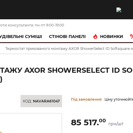
оти консультанта: пн-пт 9:00-19:00
НОВИНКИ
УДІВЕЛЬНІ СУМІШІ
CТІНОВІ ПАНЕЛІ
Термостат прихованого монтажу AXOR ShowerSelect ID Softsquare на 2
АЖУ AXOR SHOWERSELECT ID SOF
)
Під замовлення
Ціну уточнюйт
КОД:
NAVARA61047
85 517.
00
грн/шт