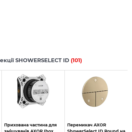
олекції SHOWERSELECT ID
(101)
Прихована частина для
Перемикач AXOR
змішувачів AXOR Ibox
ShowerSelect ID Round на