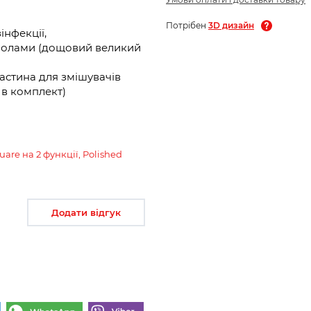
Потрібен
3D дизайн
інфекції,
мволами (дощовий великий
астина для змішувачів
ь в комплект)
re на 2 функції, Polished
Додати відгук