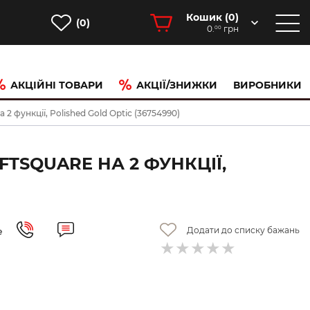
Кошик (
0
)
(0)
0.
грн
00
АКЦІЙНІ ТОВАРИ
АКЦІЇ/ЗНИЖКИ
ВИРОБНИКИ
 функції, Polished Gold Optic (36754990)
TSQUARE НА 2 ФУНКЦІЇ,
Додати до списку бажань
е