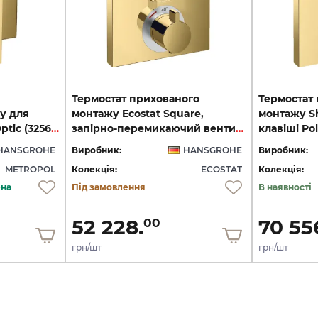
Термостат прихованого
Термостат
у для
монтажу Ecostat Square,
монтажу Sh
душу Polished Gold Optic (32565990)
запірно-перемикаючий вентиль, 2-ох режимний, Polished Gold Optic (15714990)
HANSGROHE
Виробник:
HANSGROHE
Виробник:
METROPOL
Колекція:
ECOSTAT
Колекція:
ена
Під замовлення
В наявності
52 228.
70 55
00
грн/шт
грн/шт