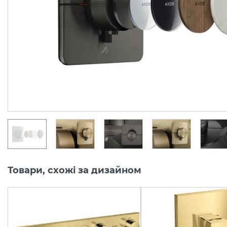
Softsquare на 3 функції, Matt Black (36781670)
Виробник:
AXOR
Виробник:
AX
Колекція:
SHOWERSELECT ID
Колекція:
SHO
Під замовлення
Під замовлення
46 759.
50 098.
00
00
грн/шт
грн/шт
Товари, схожі за дизайном