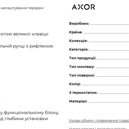
з налаштування передачі 
Виробник:
Країна:
огою великої клавіші
Колекція:
льній ручці з рифленою
Категорія:
Тип продукції:
Тип монтажу:
Тип поверхні:
Колір:
З термостатом:
,
Матеріал:
у функціональному блоку,
ід глибини установки
Умови обміну і повернення това
Умови оплати і доставки товару