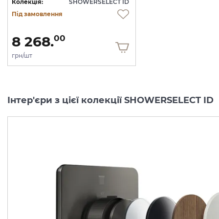
Колекція:
SHOWERSELECT ID
Під замовлення
8 268.
00
грн/шт
Інтер'єри з цієї колекції SHOWERSELECT ID
Перемикач AXOR
Перемикач AXOR
ShowerSelect ID
ShowerSelect ID