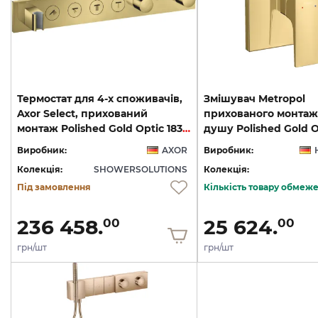
Термостат для 4-х споживачів,
Змішувач Metropol
Axor Select, прихований
прихованого монтаж
монтаж Polished Gold Optic 18357990
Виробник:
AXOR
Виробник:
Колекція:
SHOWERSOLUTIONS
Колекція:
Під замовлення
Кількість товару обмеж
236 458.
25 624.
00
00
грн/шт
грн/шт