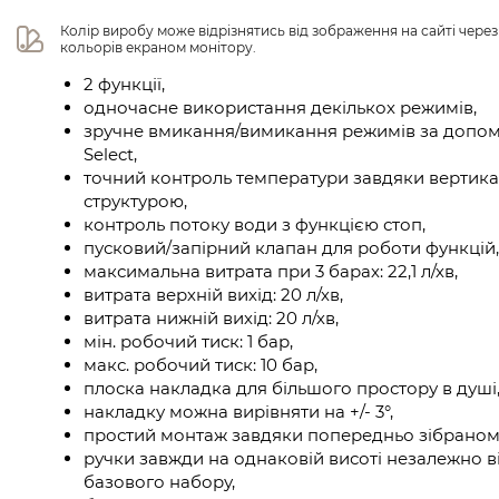
Колір виробу може відрізнятись від зображення на сайті чере
кольорів екраном монітору.
2 функції,
одночасне використання декількох режимів,
зручне вмикання/вимикання режимів за допом
Select,
точний контроль температури завдяки вертика
структурою,
контроль потоку води з функцією стоп,
пусковий/запірний клапан для роботи функцій,
максимальна витрата при 3 барах: 22,1 л/хв,
витрата верхній вихід: 20 л/хв,
витрата нижній вихід: 20 л/хв,
мін. робочий тиск: 1 бар,
макс. робочий тиск: 10 бар,
плоска накладка для більшого простору в душі
накладку можна вирівняти на +/- 3°,
простий монтаж завдяки попередньо зібраном
ручки завжди на однаковій висоті незалежно в
базового набору,