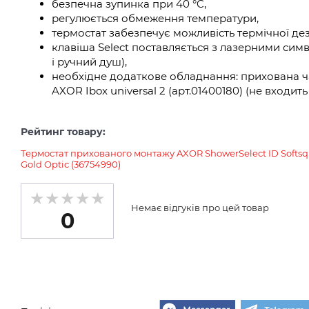
безпечна зупинка при 40 °C,
регулюється обмеження температури,
термостат забезпечує можливість термічної дез
клавіша Select поставляється з лазерними си
і ручний душ),
необхідне додаткове обладнання: прихована ч
AXOR Ibox universal 2 (арт.01400180) (не входит
Рейтинг товару:
Термостат прихованого монтажу AXOR ShowerSelect ID Softsqua
Gold Optic (36754990)
Немає відгуків про цей товар
0