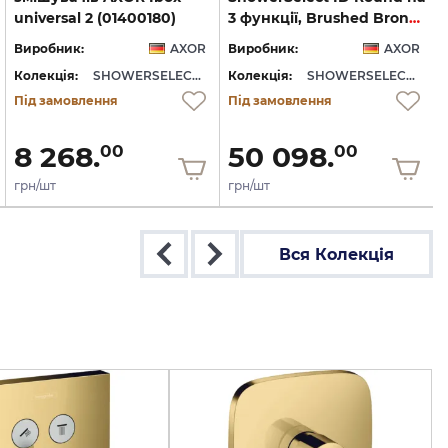
universal 2 (01400180)
3 функції, Brushed Bronze (36779140)
Виробник:
AXOR
Виробник:
AXOR
Колекція:
SHOWERSELECT ID
Колекція:
SHOWERSELECT ID
Під замовлення
Під замовлення
8 268.
50 098.
00
00
грн/шт
грн/шт
Вся Колекція