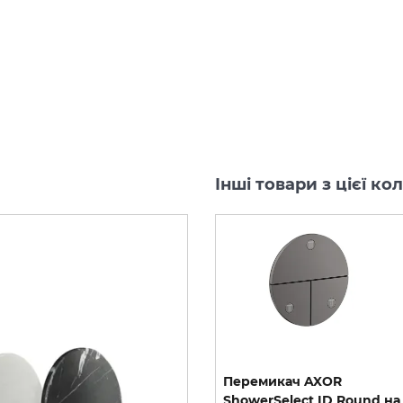
Інші товари з цієї к
Перемикач AXOR
Перемикач AXOR
ShowerSelect ID Square
ShowerSelect ID Round на