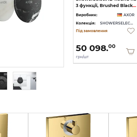
Softsquare на 3 функції, Polished Gold Optic (36781990)
на 3 функції, Brushed Black Chrome (36780340)
3 функції, Brushed Black Chrome (36779340)
OR
Виробник:
AXOR
Виробник:
AXOR
WERSELECT ID
Колекція:
SHOWERSELECT ID
Колекція:
SHOWERSELECT ID
Під замовлення
Під замовлення
50 098.
50 098.
00
00
грн/шт
грн/шт