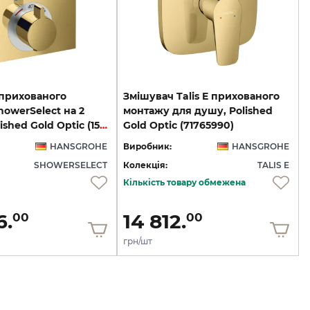
 прихованого
Змішувач Talis E прихованого
owerSelect на 2
монтажу для душу, Polished
клавіші Polished Gold Optic (15763990)
Gold Optic (71765990)
HANSGROHE
Виробник:
HANSGROHE
SHOWERSELECT
Колекція:
TALIS E
Кількість товару обмежена
6.
14 812.
00
00
грн/шт